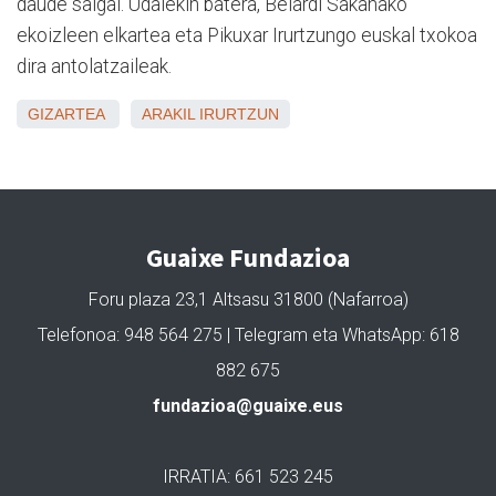
daude salgai. Udalekin batera, Belardi Sakanako
ekoizleen elkartea eta Pikuxar Irurtzungo euskal txokoa
dira antolatzaileak.
GIZARTEA
ARAKIL
IRURTZUN
Guaixe Fundazioa
Foru plaza 23,1 Altsasu 31800 (Nafarroa)
Telefonoa: 948 564 275 | Telegram eta WhatsApp: 618
882 675
fundazioa@guaixe.eus
IRRATIA: 661 523 245