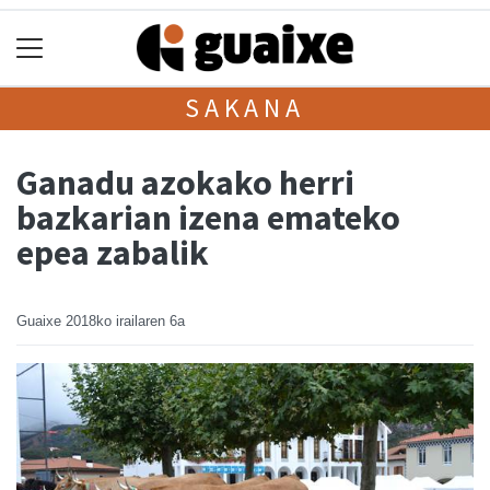
SAKANA
Ganadu azokako herri
bazkarian izena emateko
epea zabalik
Guaixe
2018ko irailaren 6a