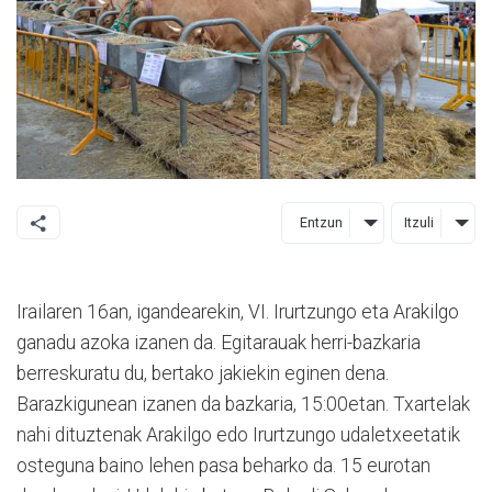
Entzun
Itzuli
Irailaren 16an, igandearekin, VI. Irurtzungo eta Arakilgo
ganadu azoka izanen da. Egitarauak herri-bazkaria
berreskuratu du, bertako jakiekin eginen dena.
Barazkigunean izanen da bazkaria, 15:00etan. Txartelak
nahi dituztenak Arakilgo edo Irurtzungo udaletxeetatik
osteguna baino lehen pasa beharko da. 15 eurotan