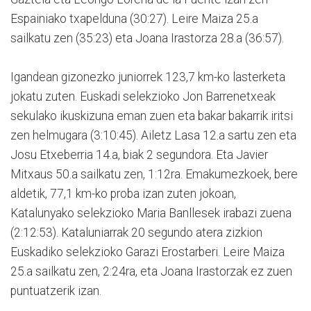
Espainiako txapelduna (30:27). Leire Maiza 25.a
sailkatu zen (35:23) eta Joana Irastorza 28.a (36:57).
Igandean gizonezko juniorrek 123,7 km-ko lasterketa
jokatu zuten. Euskadi selekzioko Jon Barrenetxeak
sekulako ikuskizuna eman zuen eta bakar bakarrik iritsi
zen helmugara (3:10:45). Ailetz Lasa 12.a sartu zen eta
Josu Etxeberria 14.a, biak 2 segundora. Eta Javier
Mitxaus 50.a sailkatu zen, 1:12ra. Emakumezkoek, bere
aldetik, 77,1 km-ko proba izan zuten jokoan,
Katalunyako selekzioko Maria Banllesek irabazi zuena
(2:12:53). Kataluniarrak 20 segundo atera zizkion
Euskadiko selekzioko Garazi Erostarberi. Leire Maiza
25.a sailkatu zen, 2:24ra, eta Joana Irastorzak ez zuen
puntuatzerik izan.