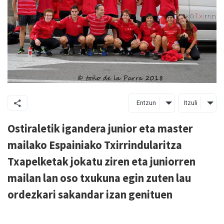
Entzun
Itzuli
Ostiraletik igandera junior eta master
mailako Espainiako Txirrindularitza
Txapelketak jokatu ziren eta juniorren
mailan lan oso txukuna egin zuten lau
ordezkari sakandar izan genituen