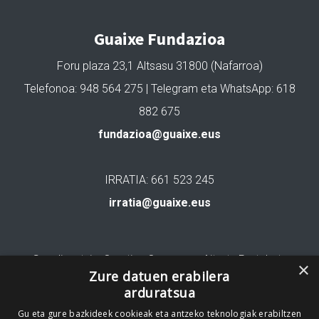
Guaixe Fundazioa
Foru plaza 23,1 Altsasu 31800 (Nafarroa)
Telefonoa: 948 564 275 | Telegram eta WhatsApp: 618
882 675
fundazioa@guaixe.eus
IRRATIA: 661 523 245
irratia@guaixe.eus
Gure lizentzia
: Creative Commons Aitortu Partekatu
×
Zure datuen erabilera
arduratsua
Codesyntaxek garatua
Gu eta gure bazkideek cookieak eta antzeko teknologiak erabiltzen