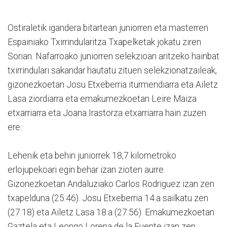
Ostiraletik igandera bitartean juniorren eta masterren
Espainiako Txirrindularitza Txapelketak jokatu ziren
Sorian. Nafarroako juniorren selekzioan aritzeko hainbat
txirrindulari sakandar hautatu zituen selekzionatzaileak,
gizonezkoetan Josu Etxeberria iturmendiarra eta Ailetz
Lasa ziordiarra eta emakumezkoetan Leire Maiza
etxarriarra eta Joana Irastorza etxarriarra hain zuzen
ere.
Lehenik eta behin juniorrek 18,7 kilometroko
erlojupekoari egin behar izan zioten aurre.
Gizonezkoetan Andaluziako Carlos Rodriguez izan zen
txapelduna (25:46). Josu Etxeberria 14.a sailkatu zen
(27:18) eta Ailetz Lasa 18.a (27:56). Emakumezkoetan
Gaztela eta Leongo Lorena de la Fuente izan zen