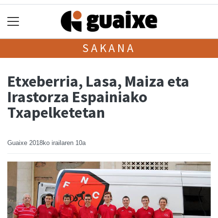
SAKANA
Etxeberria, Lasa, Maiza eta
Irastorza Espainiako
Txapelketetan
Guaixe
2018ko irailaren 10a