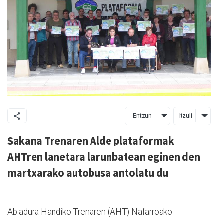
Entzun
Itzuli
Sakana Trenaren Alde plataformak
AHTren lanetara larunbatean eginen den
martxarako autobusa antolatu du
Abiadura Handiko Trenaren (AHT) Nafarroako