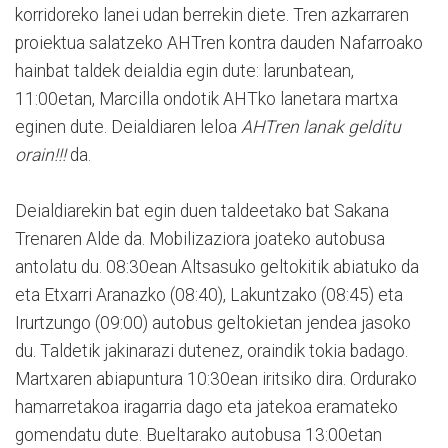
korridoreko lanei udan berrekin diete. Tren azkarraren
proiektua salatzeko AHTren kontra dauden Nafarroako
hainbat taldek deialdia egin dute: larunbatean,
11:00etan, Marcilla ondotik AHTko lanetara martxa
eginen dute. Deialdiaren leloa
AHTren lanak gelditu
orain!!!
da.
Deialdiarekin bat egin duen taldeetako bat Sakana
Trenaren Alde da. Mobilizaziora joateko autobusa
antolatu du. 08:30ean Altsasuko geltokitik abiatuko da
eta Etxarri Aranazko (08:40), Lakuntzako (08:45) eta
Irurtzungo (09:00) autobus geltokietan jendea jasoko
du. Taldetik jakinarazi dutenez, oraindik tokia badago.
Martxaren abiapuntura 10:30ean iritsiko dira. Ordurako
hamarretakoa iragarria dago eta jatekoa eramateko
gomendatu dute. Bueltarako autobusa 13:00etan