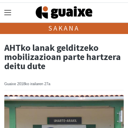
SAKANA
AHTko lanak gelditzeko
mobilizazioan parte hartzera
deitu dute
Guaixe
2018ko irailaren 27a