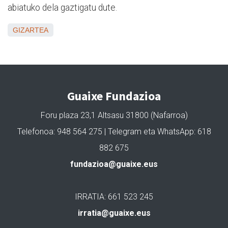
abiatuko dela gaztigatu dute.
GIZARTEA
Guaixe Fundazioa
Foru plaza 23,1 Altsasu 31800 (Nafarroa)
Telefonoa: 948 564 275 | Telegram eta WhatsApp: 618
882 675
fundazioa@guaixe.eus
IRRATIA: 661 523 245
irratia@guaixe.eus