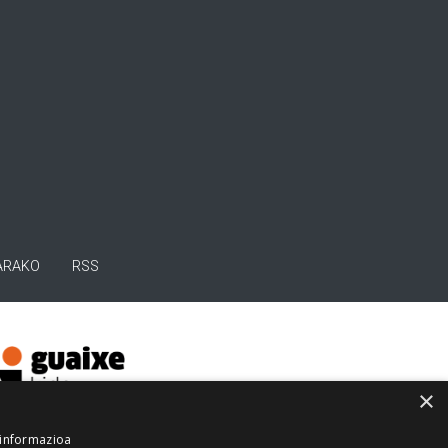
ARAKO
RSS
×
 informazioa