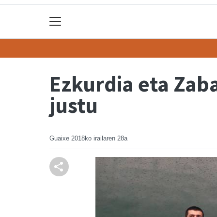
Ezkurdia eta Zaba
justu
Guaixe
2018ko irailaren 28a