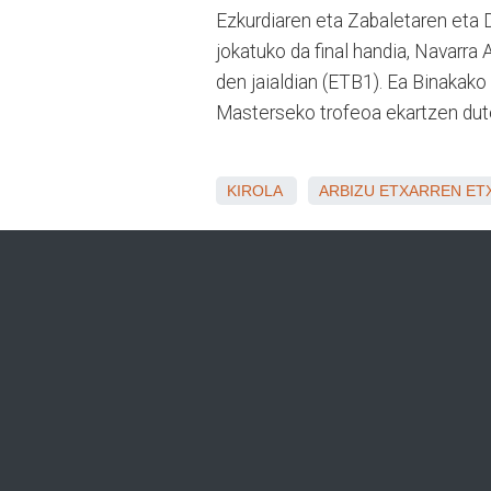
Ezkurdiaren eta Zabaletaren eta 
jokatuko da final handia, Navarra
den jaialdian (ETB1). Ea Binakako
Masterseko trofeoa ekartzen du
KIROLA
ARBIZU
ETXARREN
ET