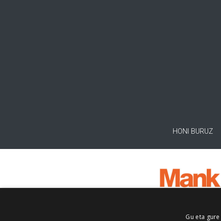
HONI BURUZ
Gu eta gure