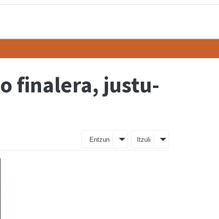
 finalera, justu-
Entzun
Itzuli