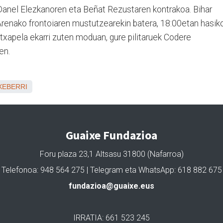
Danel Elezkanoren eta Beñat Rezustaren kontrakoa. Bihar
 Arenako frontoiaren mustutzearekin batera, 18:00etan hasik
 txapela ekarri zuten moduan, gure pilitaruek Codere
ten.
XEBERRI
Guaixe Fundazioa
Foru plaza 23,1 Altsasu 31800 (Nafarroa)
Telefonoa: 948 564 275 | Telegram eta WhatsApp: 618 882 675
fundazioa@guaixe.eus
IRRATIA: 661 523 245