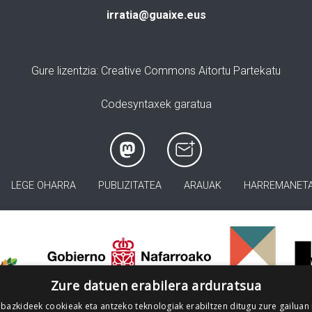
irratia@guaixe.eus
Gure lizentzia
: Creative Commons Aitortu Partekatu
Codesyntaxek garatua
LEGE OHARRA
PUBLIZITATEA
ARAUAK
HARREMANET
>
Zure datuen erabilera arduratsua
 bazkideek cookieak eta antzeko teknologiak erabiltzen ditugu zure gailuan