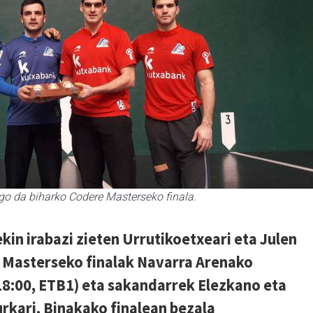
ngo da biharko Codere Masterseko finala.
ekin irabazi zieten Urrutikoetxeari eta Julen
e Masterseko finalak Navarra Arenako
18:00, ETB1) eta sakandarrek Elezkano eta
rkari, Binakako finalean bezala