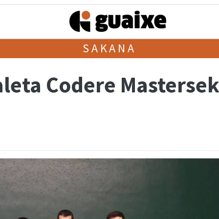
SAKANA
leta Codere Masterseko