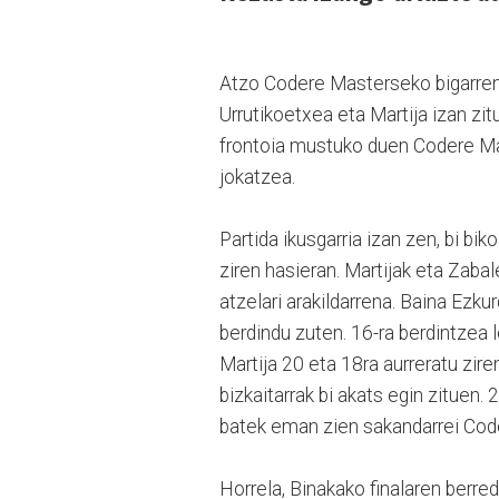
Atzo Codere Masterseko bigarren f
Urrutikoetxea eta Martija izan zi
frontoia mustuko duen Codere Mas
jokatzea.
Partida ikusgarria izan zen, bi bik
ziren hasieran. Martijak eta Zaba
atzelari arakildarrena. Baina Ezku
berdindu zuten. 16-ra berdintzea lo
Martija 20 eta 18ra aurreratu ziren
bizkaitarrak bi akats egin zituen.
batek eman zien sakandarrei Code
Horrela, Binakako finalaren berre