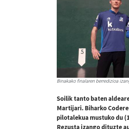
Binakako finalaren berredizioa iza
Soilik tanto baten aldear
Martijari. Biharko Coder
pilotalekua mustuko du (
Rezusta izango dituzte au