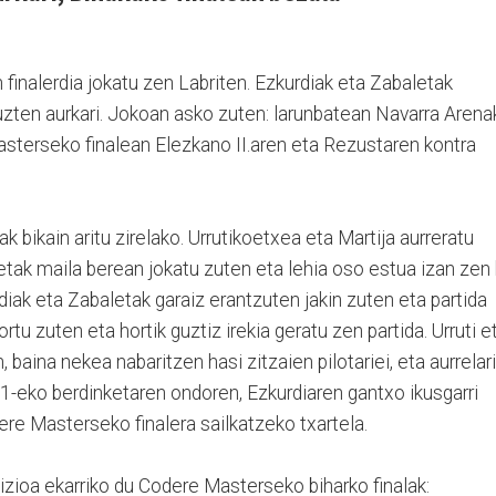
inalerdia jokatu zen Labriten. Ezkurdiak eta Zabaletak
tuzten aurkari. Jokoan asko zuten: larunbatean Navarra Arena
terseko finalean Elezkano II.aren eta Rezustaren kontra
oak bikain aritu zirelako. Urrutikoetxea eta Martija aurreratu
letak maila berean jokatu zuten eta lehia oso estua izan zen 
rdiak eta Zabaletak garaiz erantzuten jakin zuten eta partida
rtu zuten eta hortik guztiz irekia geratu zen partida. Urruti e
, baina nekea nabaritzen hasi zitzaien pilotariei, eta aurrelari
 21-eko berdinketaren ondoren, Ezkurdiaren gantxo ikusgarri
re Masterseko finalera sailkatzeko txartela.
dizioa ekarriko du Codere Masterseko biharko finalak: