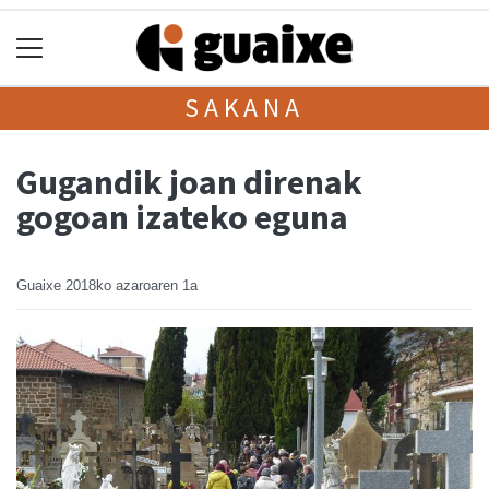
SAKANA
Gugandik joan direnak
gogoan izateko eguna
Guaixe
2018ko azaroaren 1a