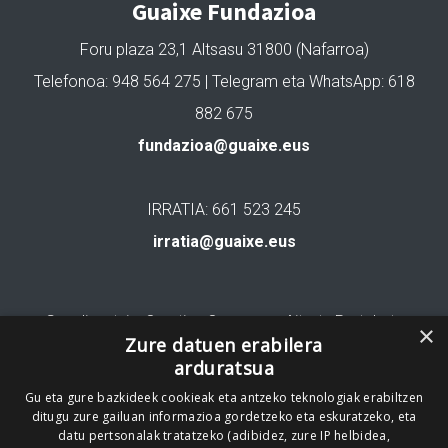
Guaixe Fundazioa
Foru plaza 23,1 Altsasu 31800 (Nafarroa)
Telefonoa: 948 564 275 | Telegram eta WhatsApp: 618
882 675
fundazioa@guaixe.eus
IRRATIA: 661 523 245
irratia@guaixe.eus
Gure lizentzia
: Creative Commons Aitortu Partekatu
×
Zure datuen erabilera
arduratsua
Codesyntaxek garatua
Gu eta gure bazkideek cookieak eta antzeko teknologiak erabiltzen
ditugu zure gailuan informazioa gordetzeko eta eskuratzeko, eta
datu pertsonalak tratatzeko (adibidez, zure IP helbidea,