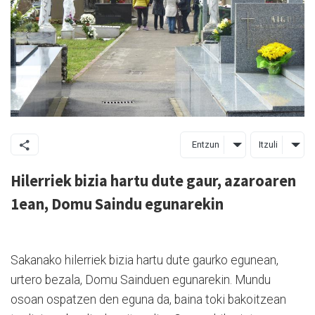
Entzun
Itzuli
Hilerriek bizia hartu dute gaur, azaroaren
1ean, Domu Saindu egunarekin
Sakanako hilerriek bizia hartu dute gaurko egunean,
urtero bezala, Domu Sainduen egunarekin. Mundu
osoan ospatzen den eguna da, baina toki bakoitzean