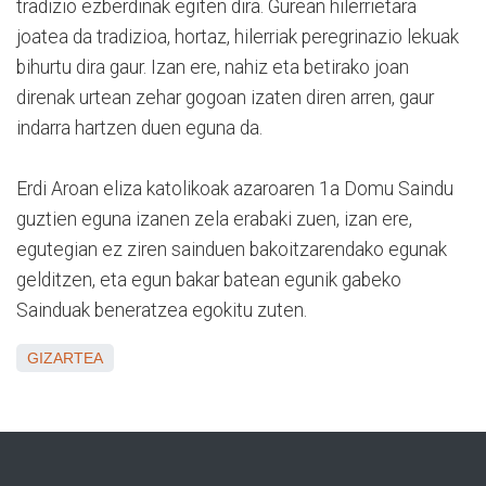
tradizio ezberdinak egiten dira. Gurean hilerrietara
joatea da tradizioa, hortaz, hilerriak peregrinazio lekuak
bihurtu dira gaur. Izan ere, nahiz eta betirako joan
direnak urtean zehar gogoan izaten diren arren, gaur
indarra hartzen duen eguna da.
Erdi Aroan eliza katolikoak azaroaren 1a Domu Saindu
guztien eguna izanen zela erabaki zuen, izan ere,
egutegian ez ziren sainduen bakoitzarendako egunak
gelditzen, eta egun bakar batean egunik gabeko
Sainduak beneratzea egokitu zuten.
GIZARTEA