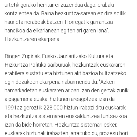
urtetik gorako herritarrei zuzendua dago; erabaki
kontzientea da. Baina hezkuntza-sarean ez dira soilik
haur eta nerabeak batzen. Horregatik garrantzia
handikoa da elkarlanean egiten ari garen lana".
Hezkuntzaren ekarpena
Bingen Zupiriak, Eusko Jaurlaritzako Kultura eta
Hizkuntza Politika sailburuak, hezkuntzak euskararen
erabilera sustatu eta hiztunen aktibazioa bultzatzeko
egin dezakeen ekarpena nabarmendu du: "Azken
hamarkadetan euskararen arloan izan den gertakizunik
aipagarriena euskal hiztunen areagotzea izan da.
1991az geroztik 223.000 hiztun irabazi ditu euskarak,
eta hezkuntza sistemaren euskalduntzea funtsezkoa
izan da bide horretan. Hezkuntza sistemari esker,
euskarak hiztunak irabazten jarraituko du, prozesu hori