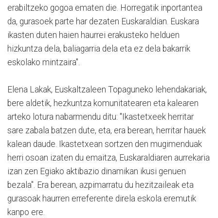
erabiltzeko gogoa ematen die. Horregatik inportantea
da, gurasoek parte har dezaten Euskaraldian. Euskara
ikasten duten haien haurrei erakusteko helduen
hizkuntza dela, baliagarria dela eta ez dela bakarrik
eskolako mintzaira".
Elena Lakak, Euskaltzaleen Topaguneko lehendakariak,
bere aldetik, hezkuntza komunitatearen eta kalearen
arteko lotura nabarmendu ditu: "Ikastetxeek herritar
sare zabala batzen dute, eta, era berean, herritar hauek
kalean daude. Ikastetxean sortzen den mugimenduak
herri osoan izaten du emaitza, Euskaraldiaren aurrekaria
izan zen Egiako aktibazio dinamikan ikusi genuen
bezala". Era berean, azpimarratu du hezitzaileak eta
gurasoak haurren erreferente direla eskola eremutik
kanpo ere.