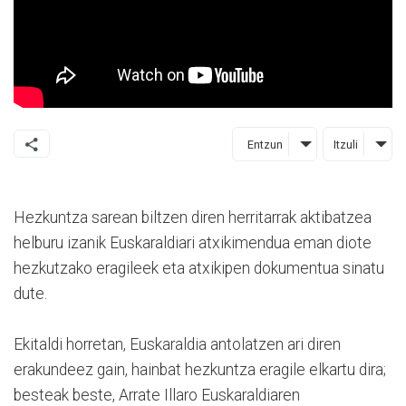
Entzun
Itzuli
Hezkuntza sarean biltzen diren herritarrak aktibatzea
helburu izanik Euskaraldiari atxikimendua eman diote
hezkutzako eragileek eta atxikipen dokumentua sinatu
dute.
Ekitaldi horretan, Euskaraldia antolatzen ari diren
erakundeez gain, hainbat hezkuntza eragile elkartu dira;
besteak beste, Arrate Illaro Euskaraldiaren