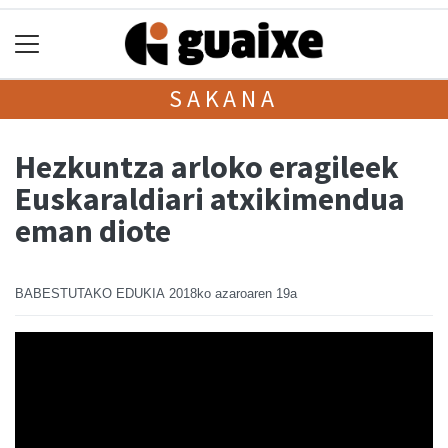
SAKANA
Hezkuntza arloko eragileek
Euskaraldiari atxikimendua
eman diote
BABESTUTAKO EDUKIA
2018ko azaroaren 19a