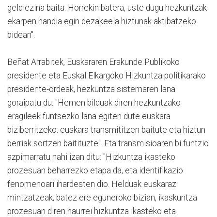
geldiezina baita. Horrekin batera, uste dugu hezkuntzak
ekarpen handia egin dezakeela hiztunak aktibatzeko
bidean".
Beñat Arrabitek, Euskararen Erakunde Publikoko
presidente eta Euskal Elkargoko Hizkuntza politikarako
presidente-ordeak, hezkuntza sistemaren lana
goraipatu du: "Hemen bilduak diren hezkuntzako
eragileek funtsezko lana egiten dute euskara
biziberritzeko: euskara transmititzen baitute eta hiztun
berriak sortzen baitituzte". Eta transmisioaren bi funtzio
azpimarratu nahi izan ditu: "Hizkuntza ikasteko
prozesuan beharrezko etapa da, eta identifikazio
fenomenoari ihardesten dio. Helduak euskaraz
mintzatzeak, batez ere eguneroko bizian, ikaskuntza
prozesuan diren haurrei hizkuntza ikasteko eta