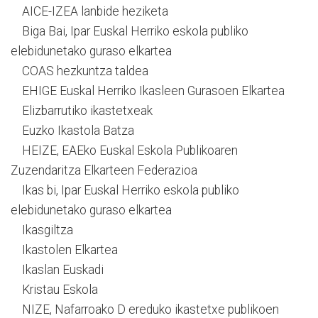
AICE-IZEA lanbide heziketa
Biga Bai, Ipar Euskal Herriko eskola publiko
elebidunetako guraso elkartea
COAS hezkuntza taldea
EHIGE Euskal Herriko Ikasleen Gurasoen Elkartea
Elizbarrutiko ikastetxeak
Euzko Ikastola Batza
HEIZE, EAEko Euskal Eskola Publikoaren
Zuzendaritza Elkarteen Federazioa
Ikas bi, Ipar Euskal Herriko eskola publiko
elebidunetako guraso elkartea
Ikasgiltza
Ikastolen Elkartea
Ikaslan Euskadi
Kristau Eskola
NIZE, Nafarroako D ereduko ikastetxe publikoen