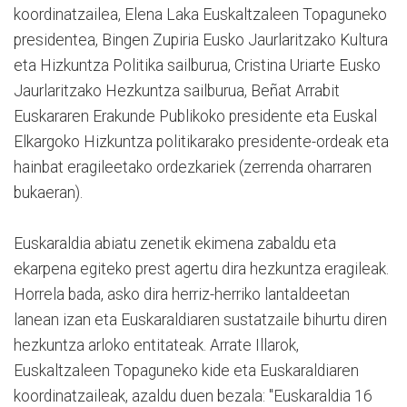
koordinatzailea, Elena Laka Euskaltzaleen Topaguneko
presidentea, Bingen Zupiria Eusko Jaurlaritzako Kultura
eta Hizkuntza Politika sailburua, Cristina Uriarte Eusko
Jaurlaritzako Hezkuntza sailburua, Beñat Arrabit
Euskararen Erakunde Publikoko presidente eta Euskal
Elkargoko Hizkuntza politikarako presidente-ordeak eta
hainbat eragileetako ordezkariek (zerrenda oharraren
bukaeran).
Euskaraldia abiatu zenetik ekimena zabaldu eta
ekarpena egiteko prest agertu dira hezkuntza eragileak.
Horrela bada, asko dira herriz-herriko lantaldeetan
lanean izan eta Euskaraldiaren sustatzaile bihurtu diren
hezkuntza arloko entitateak. Arrate Illarok,
Euskaltzaleen Topaguneko kide eta Euskaraldiaren
koordinatzaileak, azaldu duen bezala: "Euskaraldia 16