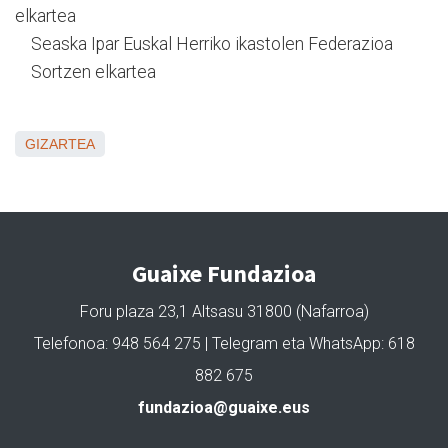
elkartea
Seaska Ipar Euskal Herriko ikastolen Federazioa
Sortzen elkartea
GIZARTEA
Guaixe Fundazioa
Foru plaza 23,1 Altsasu 31800 (Nafarroa)
Telefonoa: 948 564 275 | Telegram eta WhatsApp: 618
882 675
fundazioa@guaixe.eus