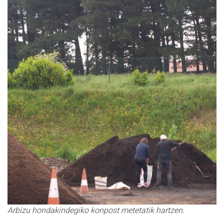
Arbizu hondakindegiko konpost metetatik hartzen.