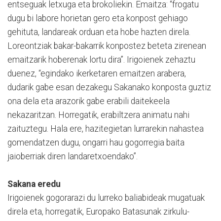
entseguak letxuga eta brokoliekin. Emaitza: “frogatu
dugu bi labore horietan gero eta konpost gehiago
gehituta, landareak orduan eta hobe hazten direla.
Loreontziak bakar-bakarrik konpostez beteta zirenean
emaitzarik hoberenak lortu dira”. Irigoienek zehaztu
duenez, “egindako ikerketaren emaitzen arabera,
dudarik gabe esan dezakegu Sakanako konposta guztiz
ona dela eta arazorik gabe erabili daitekeela
nekazaritzan. Horregatik, erabiltzera animatu nahi
zaituztegu. Hala ere, hazitegietan lurrarekin nahastea
gomendatzen dugu, ongarri hau gogorregia baita
jaioberriak diren landaretxoendako”.
Sakana eredu
Irigoienek gogorarazi du lurreko baliabideak mugatuak
direla eta, horregatik, Europako Batasunak zirkulu-