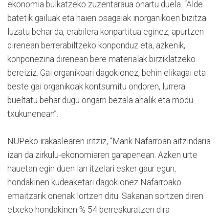
ekonomia bulkatzeko zuzentaraua onartu duela. “Alde
batetik gailuak eta haien osagaiak inorganikoen bizitza
luzatu behar da, erabilera konpartitua eginez, apurtzen
direnean berrerabiltzeko konponduz eta, azkenik,
konponezina direnean bere materialak birziklatzeko
bereiziz. Gai organikoari dagokionez, behin elikagai eta
beste gai organikoak kontsumitu ondoren, lurrera
bueltatu behar dugu ongarri bezala ahalik eta modu
txukunenean”.
NUPeko irakaslearen iritziz, “Mank Nafarroan aitzindaria
izan da zirkulu-ekonomiaren garapenean. Azken urte
hauetan egin duen lan itzelari esker gaur egun,
hondakinen kudeaketari dagokionez Nafarroako
emaitzarik onenak lortzen ditu. Sakanan sortzen diren
etxeko hondakinen % 54 berreskuratzen dira