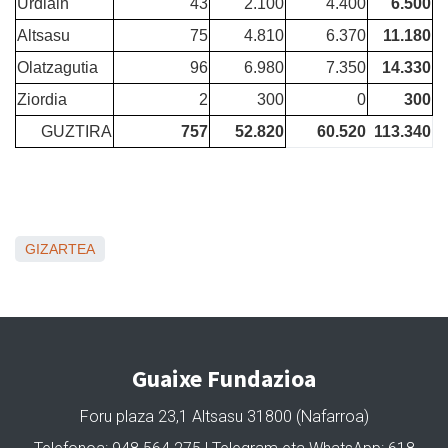
Urdiain
43
2.100
4.400
6.500
Altsasu
75
4.810
6.370
11.180
Olatzagutia
96
6.980
7.350
14.330
Ziordia
2
300
0
300
GUZTIRA
757
52.820
60.520
113.340
GIZARTEA
Guaixe Fundazioa
Foru plaza 23,1 Altsasu 31800 (Nafarroa)