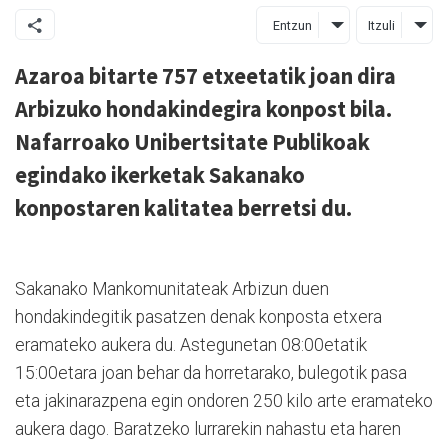
Entzun
Itzuli
Azaroa bitarte 757 etxeetatik joan dira
Arbizuko hondakindegira konpost bila.
Nafarroako Unibertsitate Publikoak
egindako ikerketak Sakanako
konpostaren kalitatea berretsi du.
Sakanako Mankomunitateak Arbizun duen
hondakindegitik pasatzen denak konposta etxera
eramateko aukera du. Astegunetan 08:00etatik
15:00etara joan behar da horretarako, bulegotik pasa
eta jakinarazpena egin ondoren 250 kilo arte eramateko
aukera dago. Baratzeko lurrarekin nahastu eta haren