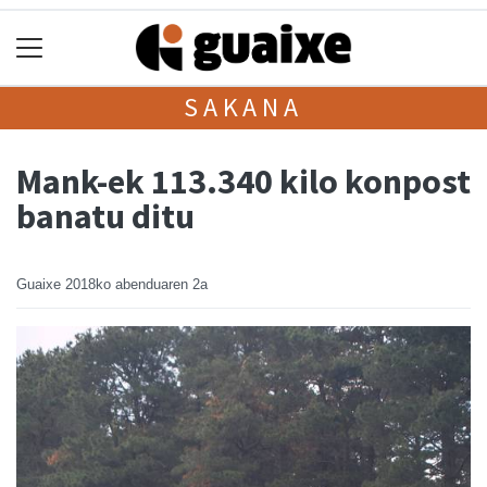
SAKANA
Mank-ek 113.340 kilo konpost
banatu ditu
Guaixe
2018ko abenduaren 2a