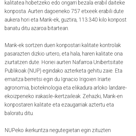
kalitatea hobetzeko edo ongarri bezala erabil daiteke
konposta. Aurten dagoeneko 757 etxeek erabili dute
aukera hori eta Mank-ek, guztira, 113.340 kilo konpost
banatu ditu azaroa bitartean.
Mank-ek sortzen duen konpostari kalitate kontrolak
pasarazten dizkio urtero, eta hala, haren kalitate ona
ziurtatzen dute. Horiei aurten Nafarroa Unibertsitate
Publikoak (NUP) egindako azterketa gehitu zaie. Eta
emaitza berretsi egin du Ignacio Irigoien Iriarte
agronomia, bioteknologia eta elikadura arloko landare-
ekoizpeneko irakasle-ikertzaileak. Zehazki, Mank-en
konpostaren kalitate eta ezaugarriak aztertu eta
baloratu ditu.
NUPeko ikerkuntza negutegietan egin zituzten