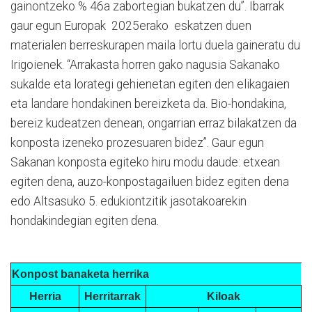
gainontzeko % 46a zabortegian bukatzen du”. Ibarrak
gaur egun Europak 2025erako eskatzen duen
materialen berreskurapen maila lortu duela gaineratu du
Irigoienek. “Arrakasta horren gako nagusia Sakanako
sukalde eta lorategi gehienetan egiten den elikagaien
eta landare hondakinen bereizketa da. Bio-hondakina,
bereiz kudeatzen denean, ongarrian erraz bilakatzen da
konposta izeneko prozesuaren bidez”. Gaur egun
Sakanan konposta egiteko hiru modu daude: etxean
egiten dena, auzo-konpostagailuen bidez egiten dena
edo Altsasuko 5. edukiontzitik jasotakoarekin
hondakindegian egiten dena.
Konpost banaketa herrika
Herria
Herritarrak
Kiloak