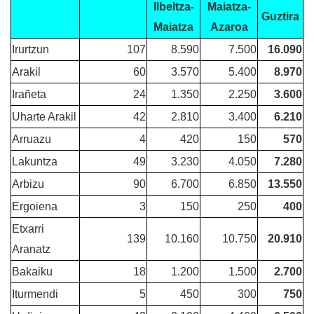
Ilbeltza-
Maiatza-
Guztira
Maiatza
Azaroa
Irurtzun
107
8.590
7.500
16.090
Arakil
60
3.570
5.400
8.970
Irañeta
24
1.350
2.250
3.600
Uharte Arakil
42
2.810
3.400
6.210
Arruazu
4
420
150
570
Lakuntza
49
3.230
4.050
7.280
Arbizu
90
6.700
6.850
13.550
Ergoiena
3
150
250
400
Etxarri
139
10.160
10.750
20.910
Aranatz
Bakaiku
18
1.200
1.500
2.700
Iturmendi
5
450
300
750