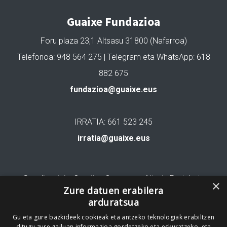
Guaixe Fundazioa
Foru plaza 23,1 Altsasu 31800 (Nafarroa)
Telefonoa: 948 564 275 | Telegram eta WhatsApp: 618
882 675
fundazioa@guaixe.eus
IRRATIA: 661 523 245
irratia@guaixe.eus
Gure lizentzia
: Creative Commons Aitortu Partekatu
×
Zure datuen erabilera
arduratsua
Codesyntaxek garatua
Gu eta gure bazkideek cookieak eta antzeko teknologiak erabiltzen
ditugu zure gailuan informazioa gordetzeko eta eskuratzeko, eta