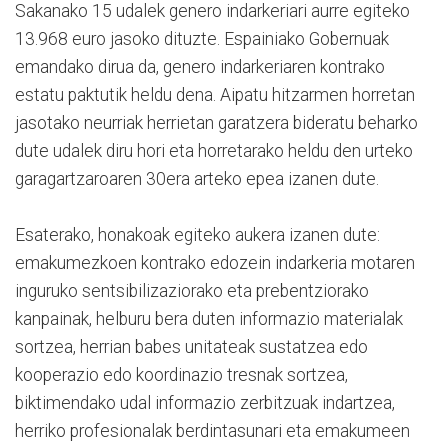
Sakanako 15 udalek genero indarkeriari aurre egiteko
13.968 euro jasoko dituzte. Espainiako Gobernuak
emandako dirua da, genero indarkeriaren kontrako
estatu paktutik heldu dena. Aipatu hitzarmen horretan
jasotako neurriak herrietan garatzera bideratu beharko
dute udalek diru hori eta horretarako heldu den urteko
garagartzaroaren 30era arteko epea izanen dute.
Esaterako, honakoak egiteko aukera izanen dute:
emakumezkoen kontrako edozein indarkeria motaren
inguruko sentsibilizaziorako eta prebentziorako
kanpainak, helburu bera duten informazio materialak
sortzea, herrian babes unitateak sustatzea edo
kooperazio edo koordinazio tresnak sortzea,
biktimendako udal informazio zerbitzuak indartzea,
herriko profesionalak berdintasunari eta emakumeen