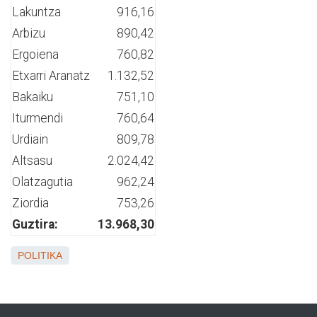
Lakuntza
916,16
Arbizu
890,42
Ergoiena
760,82
Etxarri Aranatz
1.132,52
Bakaiku
751,10
Iturmendi
760,64
Urdiain
809,78
Altsasu
2.024,42
Olatzagutia
962,24
Ziordia
753,26
Guztira:
13.968,30
POLITIKA