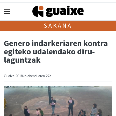
SAKANA
Genero indarkeriaren kontra
egiteko udalendako diru-
laguntzak
Guaixe
2018ko abenduaren 27a