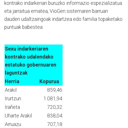
kontrako indarkeriari buruzko informazio espezializatua
eta jarraitua ematea, VioGen sistemaren barruan
dauden udaltzaingoak indartzea edo familia topaketako
puntuak babestea.
Sexu indarkeriaren
kontrako udalendako
estatuko gobernuaren
laguntzak
Herria
Kopurua
Arakil
859,46
Irurtzun
1.081,94
Irañeta
720,32
Uharte Arakil
838,04
Arruazu
707,18