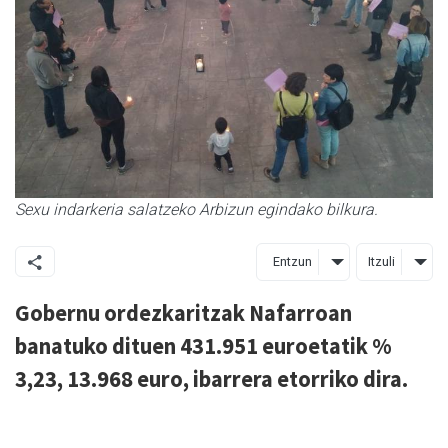
Sexu indarkeria salatzeko Arbizun egindako bilkura.
Entzun
Itzuli
Gobernu ordezkaritzak Nafarroan
banatuko dituen 431.951 euroetatik %
3,23, 13.968 euro, ibarrera etorriko dira.