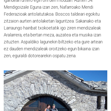
igandean urtero egin ohi den moduan. Aurten 54.
Mendigoizale Eguna izan zen, Nafarroako Mendi
Federazioak antolatutakoa. Boscos taldeari egokitu
zitzaion aurten antolaketan laguntzea. Sakanako eta
Larraungo hainbat txokoetatik igo ziren mendizaleak
Aralarrera, eta bertan meza, auzatea eta musika izan
zituzten. Aspaldiko lagunekin biltzeko eta gure artean
ez dauden mendizaleak oroitzeko egun bikaina izan
zen, eguraldi dotorearekin ospatu zena.