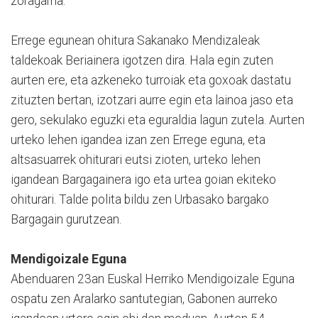
zoragarria.
Errege egunean ohitura Sakanako Mendizaleak
taldekoak Beriainera igotzen dira. Hala egin zuten
aurten ere, eta azkeneko turroiak eta goxoak dastatu
zituzten bertan, izotzari aurre egin eta lainoa jaso eta
gero, sekulako eguzki eta eguraldia lagun zutela. Aurten
urteko lehen igandea izan zen Errege eguna, eta
altsasuarrek ohiturari eutsi zioten, urteko lehen
igandean Bargagainera igo eta urtea goian ekiteko
ohiturari. Talde polita bildu zen Urbasako bargako
Bargagain gurutzean.
Mendigoizale Eguna
Abenduaren 23an Euskal Herriko Mendigoizale Eguna
ospatu zen Aralarko santutegian, Gabonen aurreko