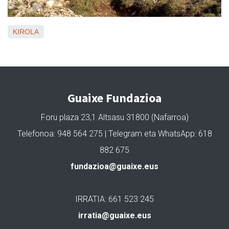
KIROLA
Guaixe Fundazioa
Foru plaza 23,1 Altsasu 31800 (Nafarroa)
Telefonoa: 948 564 275 | Telegram eta WhatsApp: 618
882 675
fundazioa@guaixe.eus
IRRATIA: 661 523 245
irratia@guaixe.eus