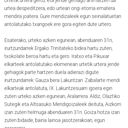
Urtetik urtera geroz eta jende gehiago animatzen da
urtea despeditzera, edo urteari ongi etorria ematera
mendira joatera. Gure mendizaleek egun seinalatuetan
antolatutako txangoek ere gora egiten dute urtero.
Esaterako, urteko azken egunean, abenduaren 31n,
irurtzundarrek Ergako Trinitateko bidea hartu zuten,
txokolate beroa hartu eta gero. Iratxo eta Pikuxar
elkarteek antolatutako ekimenean urtetik urtera jende
gehiagok parte hartzen duela adierazi digute
irurtzundarrek. Gauza bera Lakuntzan. Zabalarte mendi
elkarteak antolatuta, IX. Lakuntzesuarri igoera egin
zuten urteko azken egunean, Aralarrera. Aldiz, Olaztiko
Sutegik eta Altsasuko Mendigoizaleek deituta, Aizkorri
izan zuten helmuga abenduaren 31n. Goiza hotza izan
zuten bidaide, baina lainoa jasotzerakoan, egun