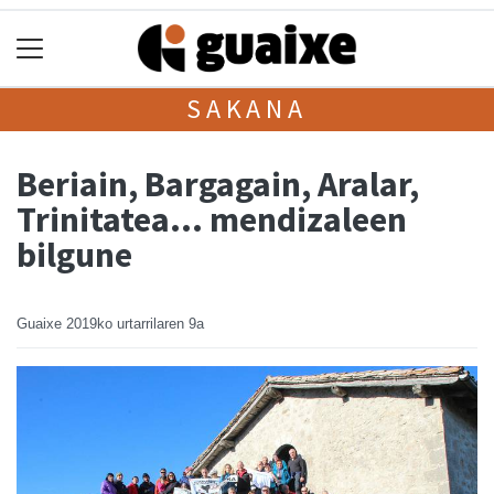
SAKANA
Beriain, Bargagain, Aralar,
Trinitatea… mendizaleen
bilgune
Guaixe
2019ko urtarrilaren 9a