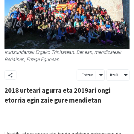
Irurtzundarrak Ergako Trinitatean. Behean, mendizaleak
Beriainen, Errege Egunean.
Entzun
Itzuli
2018 urteari agurra eta 2019ari ongi
etorria egin zaie gure mendietan