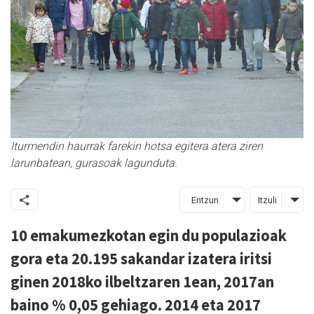
Iturmendin haurrak farekin hotsa egitera atera ziren
larunbatean, gurasoak lagunduta.
Entzun
Itzuli
10 emakumezkotan egin du populazioak
gora eta 20.195 sakandar izatera iritsi
ginen 2018ko ilbeltzaren 1ean, 2017an
baino % 0,05 gehiago. 2014 eta 2017