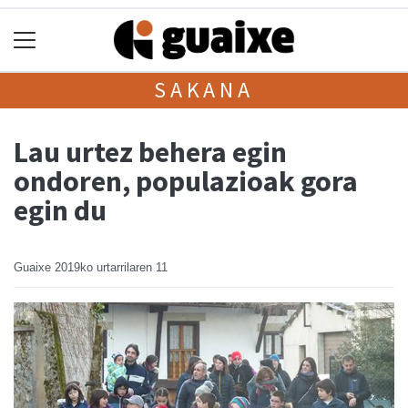
SAKANA
Lau urtez behera egin
ondoren, populazioak gora
egin du
Guaixe
2019ko urtarrilaren 11