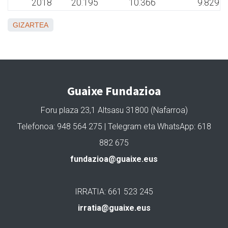
2018
20.195
10.366
9.829
GIZARTEA
Guaixe Fundazioa
Foru plaza 23,1 Altsasu 31800 (Nafarroa)
Telefonoa: 948 564 275 | Telegram eta WhatsApp: 618
882 675
fundazioa@guaixe.eus
IRRATIA: 661 523 245
irratia@guaixe.eus