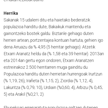
Herrika
Sakanak 15 udalerri ditu eta haietako bederatzik
populazioa handitu dute, Bakaikuk mantendu eta
gainontzeko bostek galdu. Biztanle gehiago duten
herrien artean, portzentajea kontuan hartuta, gehien igo
dena Arruazu da % 4,95 (5 herritar gehiago). Atzetik
Etxarri Aranatz heldu da (% 1,58 eta 39 herritar). 2013an
eta 2014an gertu egon ondoren, Etxarri Aranatzen
estreinakoz 2.500 herritarren muga gainditu du.
Populazioa handitu duten herrietan hurrengoak Irurtzun
(% 1,19; 26), Irañeta (% 1,15; 2), Ziordia (% 1,12; 4),
Lakuntza (% 0,79; 10), Urdiain (%0,60; 4), Arbizu (% 0,45;
5) eta Arakil (%0,21; 2).
Ehunekoari erreparatuta populazioa galtzen dutenen