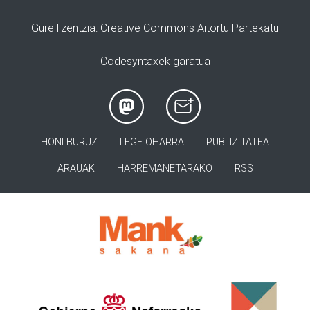
Gure lizentzia
: Creative Commons Aitortu Partekatu
Codesyntaxek garatua
HONI BURUZ
LEGE OHARRA
PUBLIZITATEA
ARAUAK
HARREMANETARAKO
RSS
>