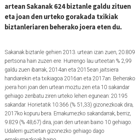
artean Sakanak 624 biztanle galdu zituen
eta joan den urteko gorakada txikiak
biztanleriaren beherako joera eten du.
Sakanak biztanle gehien 2013. urtean izan zuen, 20.809
pertsona hain zuzen ere. Hurrengo lau urteetan % 2,99
galdu zuen ibarrak, 2014an eta 2015ean jaitsiera
handiarekin eta txikiagoa 2016an eta 2017an. Beherako
joera hori joan den urtean moztu zen eta 10 sakandar
gehiago zenbatu ziren urteko lehen egunean: 20.195
sakandar. Horietatik 10.366 (% 51,33) gizonezkoak dira,
2017ko kopuru bera. Emakumezko sakandarrak, berriz,
9.829 (% 48,67) dira, joan den urtean baino 10 gehiago.
Udalerri guztietan gizonezko gehiago dago
emakumezkoak baino.