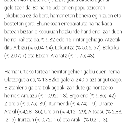
gelditzen da. Baina 15 udalerrien populazioaren
jokabidea ez da bera, hamarretan behera egin zuen eta
bostetan gora. Ehunekoari erreparatuta hamarkada
batean biztanle kopuruan hazkunde handiena izan duen
herria Irañeta da, % 9,32 edo 15 irintar gehiago. Atzetik
ditu Arbizu (% 6,04; 64), Lakuntza (% 5,56; 67), Bakaiku
(% 2,07; 7) eta Etxarri Aranatz (% 1, 75; 43).
Hamar urteko tartean herritar gehien galdu duen herria
Olatzagutia da, % 13,82ko galera, 240 olaztiar gutxiago.
Biztanleria galera txikiagoak izan dute gainontzeko
herriek: Arruazu (% 10,92; -13), Ergoiena (% 9,86; -42),
Ziordia (% 9,75; -39), Iturmendi (% 4,74; -19), Uharte
Arakil (%4,28; -36), Urdiain (% 4,12; -29), Altsasu (% 2,83;
-216), Irurtzun (% 0,72; -16) eta Arakil (% 0,21; -3).