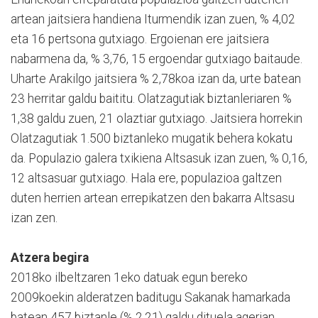
artean jaitsiera handiena Iturmendik izan zuen, % 4,02
eta 16 pertsona gutxiago. Ergoienan ere jaitsiera
nabarmena da, % 3,76, 15 ergoendar gutxiago baitaude.
Uharte Arakilgo jaitsiera % 2,78koa izan da, urte batean
23 herritar galdu baititu. Olatzagutiak biztanleriaren %
1,38 galdu zuen, 21 olaztiar gutxiago. Jaitsiera horrekin
Olatzagutiak 1.500 biztanleko mugatik behera kokatu
da. Populazio galera txikiena Altsasuk izan zuen, % 0,16,
12 altsasuar gutxiago. Hala ere, populazioa galtzen
duten herrien artean errepikatzen den bakarra Altsasu
izan zen.
Atzera begira
2018ko ilbeltzaren 1eko datuak egun bereko
2009koekin alderatzen baditugu Sakanak hamarkada
batean 457 biztanle (% 2,21) galdu dituela agerian