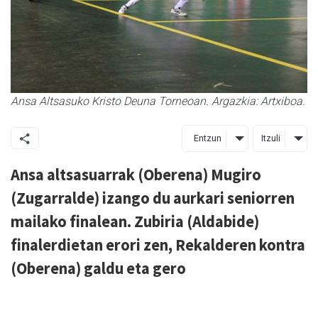
Ansa Altsasuko Kristo Deuna Torneoan. Argazkia: Artxiboa.
Entzun
Itzuli
Ansa altsasuarrak (Oberena) Mugiro
(Zugarralde) izango du aurkari seniorren
mailako finalean. Zubiria (Aldabide)
finalerdietan erori zen, Rekalderen kontra
(Oberena) galdu eta gero