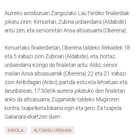
Aurreko asteburuan Zangozako Lau t’erdiko finalerdiak
jokatu ziren. Kimuetan, Zubiria urdiaindarra (Aldabide)
aritu zen, eta seniorretan Ansa altsasuarra (Oberena).
Kimuetako finalerdietan, Oberena taldeko Rekaldek 18
eta 5 irabazi zion Zubiriari (Aldabide), eta, hortaz,
urdiaindarra ezingo da finaletan aritu. Aldiz, senior
mailan Ansa altsasuarrak (Oberena) 22 eta 21 irabazi
zion Arribillagari (Ardoi), partida estu eta lehiatuan eta
larunbatean, 17:30etik aurrera jokatuko den finaletan
ariko da altsasuarra, Zugarralde taldeko Mugiroren
kontra, txapelketa bikaina egin eta gero. Ea txapela
Sakanara ekartzen duen.
KIROLA
ALTSASU
URDIAIN