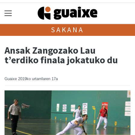
SAKANA
Ansak Zangozako Lau
t’erdiko finala jokatuko du
Guaixe
2019ko urtarrilaren 17a