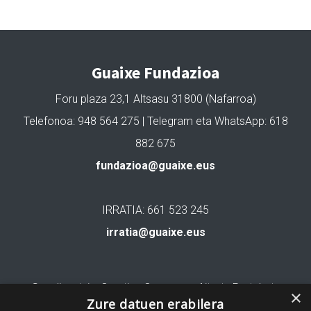
Guaixe Fundazioa
Foru plaza 23,1 Altsasu 31800 (Nafarroa)
Telefonoa: 948 564 275 | Telegram eta WhatsApp: 618
882 675
fundazioa@guaixe.eus
IRRATIA: 661 523 245
irratia@guaixe.eus
Gure lizentzia
: Creative Commons Aitortu Partekatu
×
Zure datuen erabilera