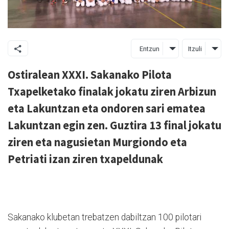
Entzun
Itzuli
Ostiralean XXXI. Sakanako Pilota
Txapelketako finalak jokatu ziren Arbizun
eta Lakuntzan eta ondoren sari ematea
Lakuntzan egin zen. Guztira 13 final jokatu
ziren eta nagusietan Murgiondo eta
Petriati izan ziren txapeldunak
Sakanako klubetan trebatzen dabiltzan 100 pilotari