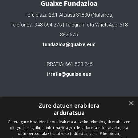
Guaixe Fundazioa
Foru plaza 23,1 Altsasu 31800 (Nafarroa)
Telefonoa: 948 564 275 | Telegram eta WhatsApp: 618
882 675
fundazioa@guaixe.eus
IRRATIA: 661 523 245
irratia@guaixe.eus
Gure lizentzia
: Creative Commons Aitortu Partekatu
×
Zure datuen erabilera
arduratsua
Codesyntaxek garatua
Gu eta gure bazkideek cookieak eta antzeko teknologiak erabiltzen
ditugu zure gailuan informazioa gordetzeko eta eskuratzeko, eta
datu pertsonalak tratatzeko (adibidez, zure IP helbidea,