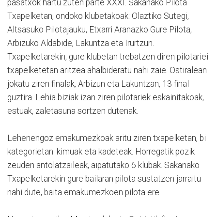
pasatxok hartu zuten parte XXXI. Sakanako Pilota
Txapelketan, ondoko klubetakoak: Olaztiko Sutegi,
Altsasuko Pilotajauku, Etxarri Aranazko Gure Pilota,
Arbizuko Aldabide, Lakuntza eta Irurtzun.
Txapelketarekin, gure klubetan trebatzen diren pilotariei
txapelketetan aritzea ahalbideratu nahi zaie. Ostiralean
jokatu ziren finalak, Arbizun eta Lakuntzan, 13 final
guztira. Lehia biziak izan ziren pilotariek eskainitakoak,
estuak, zaletasuna sortzen dutenak.
Lehenengoz emakumezkoak aritu ziren txapelketan, bi
kategorietan: kimuak eta kadeteak. Horregatik pozik
zeuden antolatzaileak, aipatutako 6 klubak. Sakanako
Txapelketarekin gure bailaran pilota sustatzen jarraitu
nahi dute, baita emakumezkoen pilota ere.