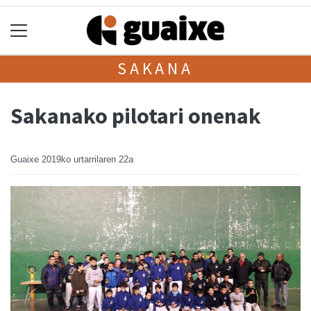
SAKANA
Sakanako pilotari onenak
Guaixe
2019ko urtarrilaren 22a