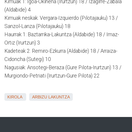
Kimuak 1: Igoa-Okiñena (Irurtzun) 18 / Izagirre-Zabala
(Aldabide) 4
Kimuak neskak: Vergara-Izquierdo (Pilotajauku) 13 /
Sanzol-Lanza (Pilotajauku) 18
Haurrak 1: Baztarrika-Lakuntza (Aldabide) 18 / Imaz-
Ortiz (Irurtzun) 3
Kadeteak 2: Remiro-Ezkurra (Aldabide) 18 / Arraiza-
Cidoncha (Sutegi) 10
Nagusiak: Ansotegi-Beraza (Gure Pilota-Irurtzun) 13 /
Murgiondo-Petriati (Irurtzun-Gure Pilota) 22
KIROLA
ARBIZU
LAKUNTZA