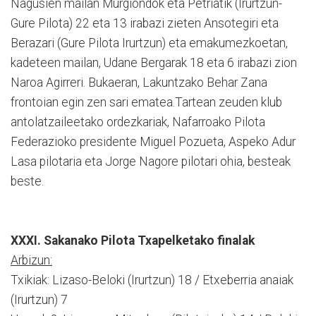
Nagusien mailan Murgiondok eta Petriatik (Irurtzun-
Gure Pilota) 22 eta 13 irabazi zieten Ansotegiri eta
Berazari (Gure Pilota Irurtzun) eta emakumezkoetan,
kadeteen mailan, Udane Bergarak 18 eta 6 irabazi zion
Naroa Agirreri. Bukaeran, Lakuntzako Behar Zana
frontoian egin zen sari ematea.Tartean zeuden klub
antolatzaileetako ordezkariak, Nafarroako Pilota
Federazioko presidente Miguel Pozueta, Aspeko Adur
Lasa pilotaria eta Jorge Nagore pilotari ohia, besteak
beste.
XXXI. Sakanako Pilota Txapelketako finalak
Arbizun:
Txikiak: Lizaso-Beloki (Irurtzun) 18 / Etxeberria anaiak
(Irurtzun) 7