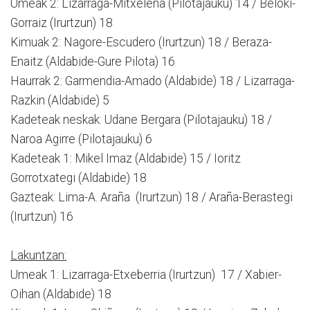
Umeak 2: Lizarraga-Mitxelena (Pilotajauku) 14 / Beloki-
Gorraiz (Irurtzun) 18
Kimuak 2: Nagore-Escudero (Irurtzun) 18 / Beraza-
Enaitz (Aldabide-Gure Pilota) 16
Haurrak 2: Garmendia-Amado (Aldabide) 18 / Lizarraga-
Razkin (Aldabide) 5
Kadeteak neskak: Udane Bergara (Pilotajauku) 18 /
Naroa Agirre (Pilotajauku) 6
Kadeteak 1: Mikel Imaz (Aldabide) 15 / Ioritz
Gorrotxategi (Aldabide) 18
Gazteak: Lima-A. Araña (Irurtzun) 18 / Araña-Berastegi
(Irurtzun) 16
Lakuntzan:
Umeak 1: Lizarraga-Etxeberria (Irurtzun) 17 / Xabier-
Oihan (Aldabide) 18