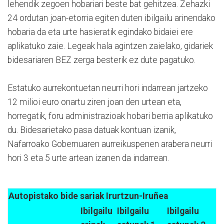
lehendik zegoen hobariari beste bat gehitzea. Zehazki
24 ordutan joan-etorria egiten duten ibilgailu arinendako
hobaria da eta urte hasieratik egindako bidaiei ere
aplikatuko zaie. Legeak hala agintzen zaielako, gidariek
bidesariaren BEZ zerga besterik ez dute pagatuko.
Estatuko aurrekontuetan neurri hori indarrean jartzeko
12 milioi euro onartu ziren joan den urtean eta,
horregatik, foru administrazioak hobari berria aplikatuko
du. Bidesarietako pasa datuak kontuan izanik,
Nafarroako Gobernuaren aurreikuspenen arabera neurri
hori 3 eta 5 urte artean izanen da indarrean.
Autopistako bide sariak Irurtzun-Iruñea
Ibilgailu
Ibilgailu
Ibilgailu