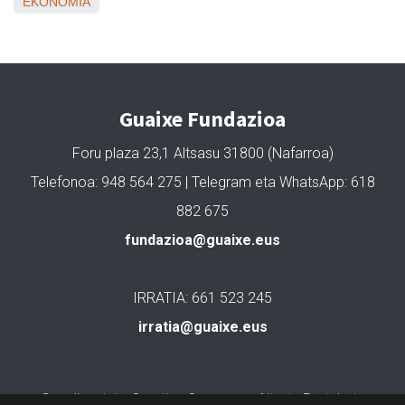
EKONOMIA
Guaixe Fundazioa
Foru plaza 23,1 Altsasu 31800 (Nafarroa)
Telefonoa: 948 564 275 | Telegram eta WhatsApp: 618
882 675
fundazioa@guaixe.eus
IRRATIA: 661 523 245
irratia@guaixe.eus
Gure lizentzia
: Creative Commons Aitortu Partekatu