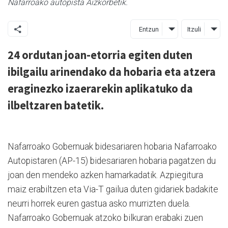
Nafarroako autopista Aizkorbetik.
Entzun
Itzuli
24 ordutan joan-etorria egiten duten
ibilgailu arinendako da hobaria eta atzera
eraginezko izaerarekin aplikatuko da
ilbeltzaren batetik.
Nafarroako Gobernuak bidesariaren hobaria Nafarroako
Autopistaren (AP-15) bidesariaren hobaria pagatzen du
joan den mendeko azken hamarkadatik. Azpiegitura
maiz erabiltzen eta Via-T gailua duten gidariek badakite
neurri horrek euren gastua asko murrizten duela.
Nafarroako Gobernuak atzoko bilkuran erabaki zuen