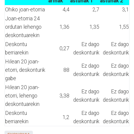
arinak
astunak 1
astunak 2
Ohiko joan-etorria
4,4
2,7
3,1
Joan-etorria 24
ordutan lehengo
1,36
1,35
1,55
deskontuarekin
Deskontu
Ez dago
Ez dago
0,27
berriarekin
deskonturik
deskonturik
Hilean 20 joan-
Ez dago
Ez dago
etorri, deskonturik
88
deskonturik
deskonturik
gabe
Hilean 20 joan-
Ez dago
Ez dago
etorri, lehengo
3,38
deskonturik
deskonturik
deskontuarekin
Deskontu
Ez dago
Ez dago
1,2
berriarekin
deskonturik
deskonturik