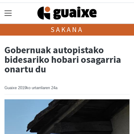
SAKANA
Gobernuak autopistako
bidesariko hobari osagarria
onartu du
Guaixe
2019ko urtarrilaren 24a