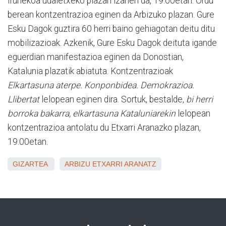
Iruñekoa udaletxeko plazan izanen da, 19:00etan. Ordu
berean kontzentrazioa eginen da Arbizuko plazan. Gure
Esku Dagok guztira 60 herri baino gehiagotan deitu ditu
mobilizazioak. Azkenik, Gure Esku Dagok deituta igande
eguerdian manifestazioa eginen da Donostian,
Katalunia plazatik abiatuta. Kontzentrazioak
Elkartasuna aterpe. Konponbidea. Demokrazioa.
Llibertat
lelopean eginen dira. Sortuk, bestalde,
bi herri
borroka bakarra, elkartasuna Kataluniarekin
lelopean
kontzentrazioa antolatu du Etxarri Aranazko plazan,
19:00etan.
GIZARTEA
ARBIZU
ETXARRI ARANATZ