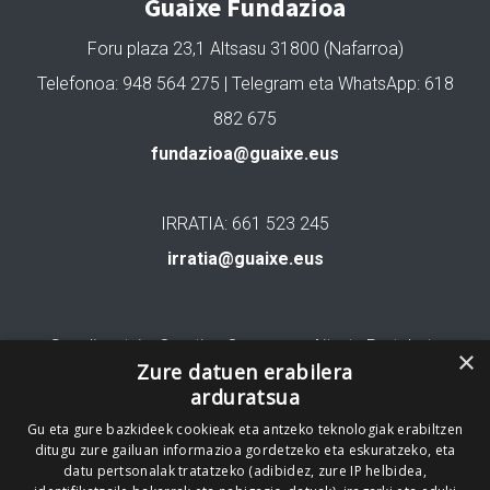
Guaixe Fundazioa
Foru plaza 23,1 Altsasu 31800 (Nafarroa)
Telefonoa: 948 564 275 | Telegram eta WhatsApp: 618
882 675
fundazioa@guaixe.eus
IRRATIA: 661 523 245
irratia@guaixe.eus
Gure lizentzia
: Creative Commons Aitortu Partekatu
×
Zure datuen erabilera
arduratsua
Codesyntaxek garatua
Gu eta gure bazkideek cookieak eta antzeko teknologiak erabiltzen
ditugu zure gailuan informazioa gordetzeko eta eskuratzeko, eta
datu pertsonalak tratatzeko (adibidez, zure IP helbidea,