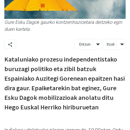
Gure Esku Dagok gaurko kontzentrazioetara deitzeko egin
duen kartela.
Entzun
Itzuli
Kataluniako prozesu independentistako
buruzagi politiko eta zibil batzuk
Espainiako Auzitegi Gorenean epaitzen hasi
dira gaur. Epaiketarekin bat eginez, Gure
Esku Dagok mobilizazioak anolatu ditu
Hego Euskal Herriko hiriburuetan