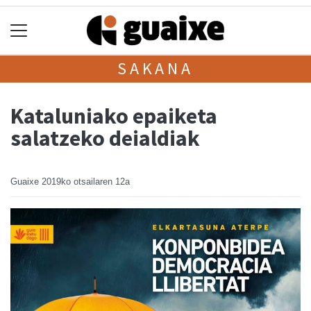
SAKANA
Kataluniako epaiketa
salatzeko deialdiak
Guaixe
2019ko otsailaren 12a