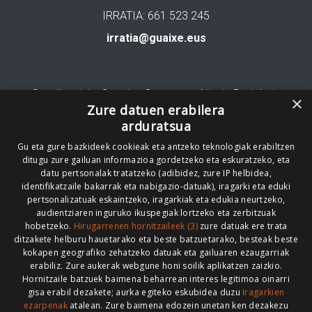
IRRATIA: 661 523 245
irratia@guaixe.eus
Gure lizentzia
: Creative Commons Aitortu Partekatu
×
Zure datuen erabilera
arduratsua
Codesyntaxek garatua
Gu eta gure bazkideek cookieak eta antzeko teknologiak erabiltzen
ditugu zure gailuan informazioa gordetzeko eta eskuratzeko, eta
datu pertsonalak tratatzeko (adibidez, zure IP helbidea,
identifikatzaile bakarrak eta nabigazio-datuak), iragarki eta eduki
pertsonalizatuak eskaintzeko, iragarkiak eta edukia neurtzeko,
HONI BURUZ
LEGE OHARRA
PUBLIZITATEA
audientziaren inguruko ikuspegiak lortzeko eta zerbitzuak
hobetzeko.
Hirugarrenen hornitzaileek (3)
zure datuak ere trata
ARAUAK
HARREMANETARAKO
RSS
ditzakete helburu hauetarako eta beste batzuetarako, besteak beste
kokapen geografiko zehatzeko datuak eta gailuaren ezaugarriak
erabiliz. Zure aukerak webgune honi soilik aplikatzen zaizkio.
Hornitzaile batzuek baimena beharrean interes legitimoa oinarri
gisa erabil dezakete; aurka egiteko eskubidea duzu
Iragarkien
>
ezarpenak
atalean. Zure baimena edozein unetan ken dezakezu