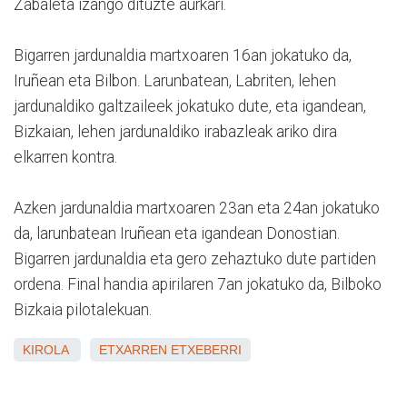
Zabaleta izango dituzte aurkari.
Bigarren jardunaldia martxoaren 16an jokatuko da,
Iruñean eta Bilbon. Larunbatean, Labriten, lehen
jardunaldiko galtzaileek jokatuko dute, eta igandean,
Bizkaian, lehen jardunaldiko irabazleak ariko dira
elkarren kontra.
Azken jardunaldia martxoaren 23an eta 24an jokatuko
da, larunbatean Iruñean eta igandean Donostian.
Bigarren jardunaldia eta gero zehaztuko dute partiden
ordena. Final handia apirilaren 7an jokatuko da, Bilboko
Bizkaia pilotalekuan.
KIROLA
ETXARREN
ETXEBERRI