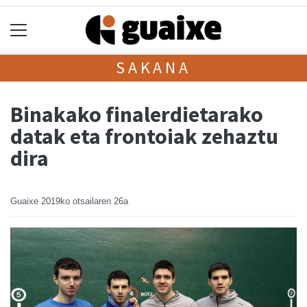
SAKANA
Binakako finalerdietarako
datak eta frontoiak zehaztu
dira
Guaixe
2019ko otsailaren 26a