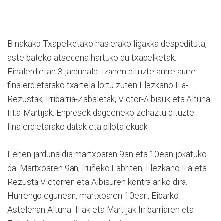
Binakako Txapelketako hasierako ligaxka despedituta,
aste bateko atsedena hartuko du txapelketak.
Finalerdietan 3 jardunaldi izanen dituzte aurre aurre
finalerdietarako txartela lortu zuten Elezkano II.a-
Rezustak, Irribarria-Zabaletak, Victor-Albisuk eta Altuna
III.a-Martijak. Enpresek dagoeneko zehaztu dituzte
finalerdietarako datak eta pilotalekuak.
Lehen jardunaldia martxoaren 9an eta 10ean jokatuko
da. Martxoaren 9an, Iruñeko Labriten, Elezkano II.a eta
Rezusta Victorren eta Albisuren kontra ariko dira.
Hurrengo egunean, martxoaren 10ean, Eibarko
Astelenan Altuna III.ak eta Martijak Irribarriaren eta