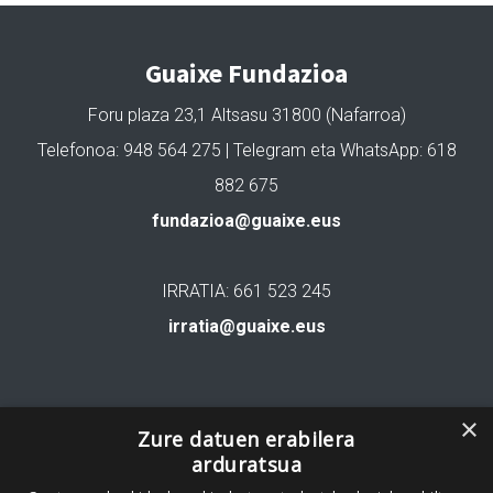
Guaixe Fundazioa
Foru plaza 23,1 Altsasu 31800 (Nafarroa)
Telefonoa: 948 564 275 | Telegram eta WhatsApp: 618
882 675
fundazioa@guaixe.eus
IRRATIA: 661 523 245
irratia@guaixe.eus
Gure lizentzia
: Creative Commons Aitortu Partekatu
×
Zure datuen erabilera
arduratsua
Codesyntaxek garatua