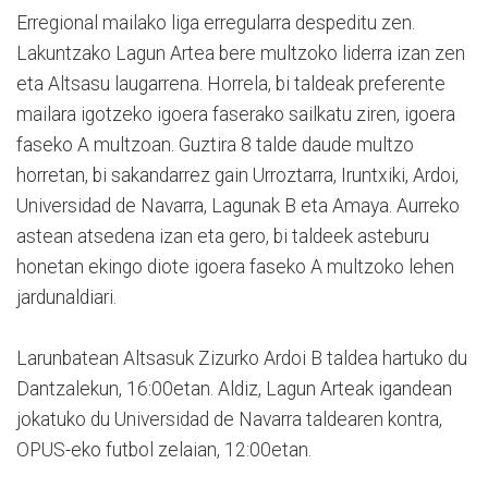
Erregional mailako liga erregularra despeditu zen.
Lakuntzako Lagun Artea bere multzoko liderra izan zen
eta Altsasu laugarrena. Horrela, bi taldeak preferente
mailara igotzeko igoera faserako sailkatu ziren, igoera
faseko A multzoan. Guztira 8 talde daude multzo
horretan, bi sakandarrez gain Urroztarra, Iruntxiki, Ardoi,
Universidad de Navarra, Lagunak B eta Amaya. Aurreko
astean atsedena izan eta gero, bi taldeek asteburu
honetan ekingo diote igoera faseko A multzoko lehen
jardunaldiari.
Larunbatean Altsasuk Zizurko Ardoi B taldea hartuko du
Dantzalekun, 16:00etan. Aldiz, Lagun Arteak igandean
jokatuko du Universidad de Navarra taldearen kontra,
OPUS-eko futbol zelaian, 12:00etan.