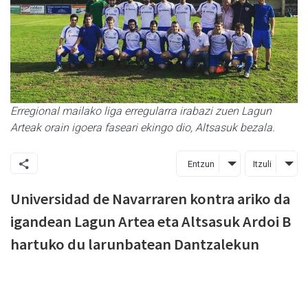
Erregional mailako liga erregularra irabazi zuen Lagun
Arteak orain igoera faseari ekingo dio, Altsasuk bezala.
Entzun
Itzuli
Universidad de Navarraren kontra ariko da
igandean Lagun Artea eta Altsasuk Ardoi B
hartuko du larunbatean Dantzalekun