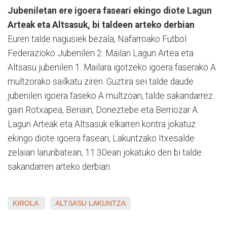
Jubeniletan ere igoera faseari ekingo diote Lagun
Arteak eta Altsasuk, bi taldeen arteko derbian
Euren talde nagusiek bezala, Nafarroako Futbol
Federazioko Jubenilen 2. Mailan Lagun Artea eta
Altsasu jubenilen 1. Mailara igotzeko igoera faserako A
multzorako sailkatu ziren. Guztira sei talde daude
jubenilen igoera faseko A multzoan, talde sakandarrez
gain Rotxapea, Beriain, Doneztebe eta Berriozar A.
Lagun Arteak eta Altsasuk elkarren kontra jokatuz
ekingo diote igoera faseari, Lakuntzako Itxesalde
zelaian larunbatean, 11:30ean jokatuko den bi talde
sakandarren arteko derbian.
KIROLA
ALTSASU
LAKUNTZA