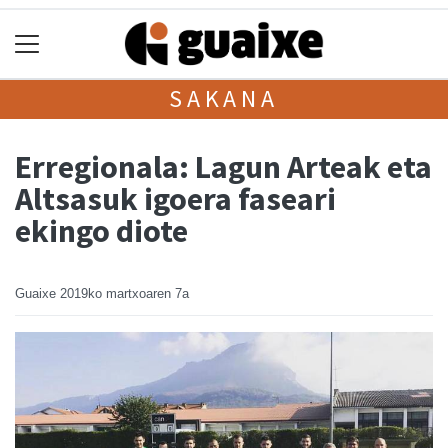
SAKANA
Erregionala: Lagun Arteak eta
Altsasuk igoera faseari
ekingo diote
Guaixe
2019ko martxoaren 7a