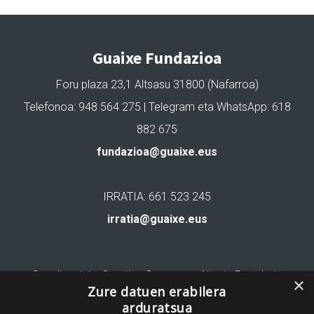
Guaixe Fundazioa
Foru plaza 23,1 Altsasu 31800 (Nafarroa)
Telefonoa: 948 564 275 | Telegram eta WhatsApp: 618
882 675
fundazioa@guaixe.eus
IRRATIA: 661 523 245
irratia@guaixe.eus
Gure lizentzia
: Creative Commons Aitortu Partekatu
×
Zure datuen erabilera
arduratsua
Codesyntaxek garatua