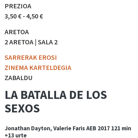
PREZIOA
3,50 € - 4,50 €
ARETOA
2 ARETOA | SALA 2
SARRERAK EROSI
ZINEMA KARTELDEGIA
ZABALDU
LA BATALLA DE LOS
SEXOS
Jonathan Dayton, Valerie Faris
AEB
2017
121 min
+13 urte