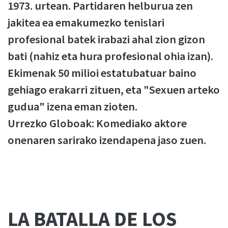
1973. urtean. Partidaren helburua zen
jakitea ea emakumezko tenislari
profesional batek irabazi ahal zion gizon
bati (nahiz eta hura profesional ohia izan).
Ekimenak 50 milioi estatubatuar baino
gehiago erakarri zituen, eta "Sexuen arteko
gudua" izena eman zioten.
Urrezko Globoak: Komediako aktore
onenaren sarirako izendapena jaso zuen.
LA BATALLA DE LOS