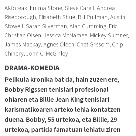
Aktoreak: Emma Stone, Steve Carell, Andrea
Riseborough, Elisabeth Shue, Bill Pullman, Austin
Stowell, Sarah Silverman, Alan Cumming, Eric
Christian Olsen, Jessica McNamee, Mickey Sumner,
James Mackay, Agnes Olech, Chet Grissom, Chip
Chinery, John C. McGinley
DRAMA-KOMEDIA
Pelikula kronika bat da, hain zuzen ere,
Bobby Rigssen tenislari profesional
ohiaren eta Billie Jean King tenislari
karismatikoaren arteko lehia kontatzen
duena. Bobby, 55 urtekoa, eta Billie, 29
urtekoa, partida famatuan lehiatu ziren