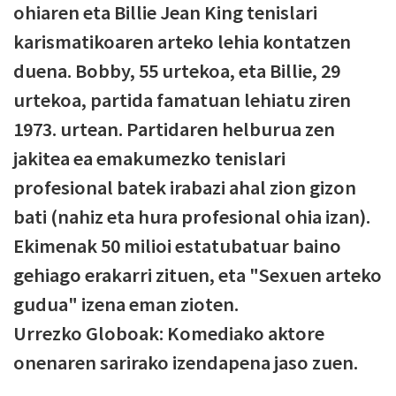
ohiaren eta Billie Jean King tenislari
karismatikoaren arteko lehia kontatzen
duena. Bobby, 55 urtekoa, eta Billie, 29
urtekoa, partida famatuan lehiatu ziren
1973. urtean. Partidaren helburua zen
jakitea ea emakumezko tenislari
profesional batek irabazi ahal zion gizon
bati (nahiz eta hura profesional ohia izan).
Ekimenak 50 milioi estatubatuar baino
gehiago erakarri zituen, eta "Sexuen arteko
gudua" izena eman zioten.
Urrezko Globoak: Komediako aktore
onenaren sarirako izendapena jaso zuen.