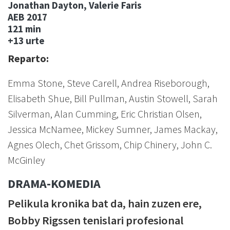
Jonathan Dayton, Valerie Faris
AEB
2017
121 min
+13 urte
Reparto:
Emma Stone, Steve Carell, Andrea Riseborough,
Elisabeth Shue, Bill Pullman, Austin Stowell, Sarah
Silverman, Alan Cumming, Eric Christian Olsen,
Jessica McNamee, Mickey Sumner, James Mackay,
Agnes Olech, Chet Grissom, Chip Chinery, John C.
McGinley
DRAMA-KOMEDIA
Pelikula kronika bat da, hain zuzen ere,
Bobby Rigssen tenislari profesional