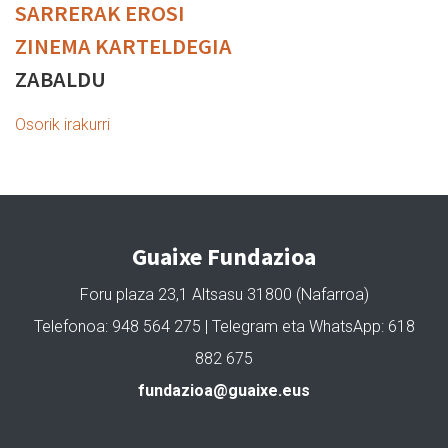
SARRERAK EROSI
ZINEMA KARTELDEGIA
ZABALDU
Osorik irakurri
Guaixe Fundazioa
Foru plaza 23,1 Altsasu 31800 (Nafarroa)
Telefonoa: 948 564 275 | Telegram eta WhatsApp: 618
882 675
fundazioa@guaixe.eus