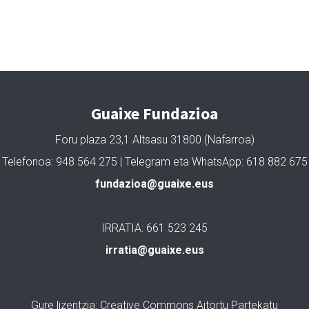
Guaixe Fundazioa
Foru plaza 23,1 Altsasu 31800 (Nafarroa)
Telefonoa: 948 564 275 | Telegram eta WhatsApp: 618 882 675
fundazioa@guaixe.eus
IRRATIA: 661 523 245
irratia@guaixe.eus
Gure lizentzia
: Creative Commons Aitortu Partekatu