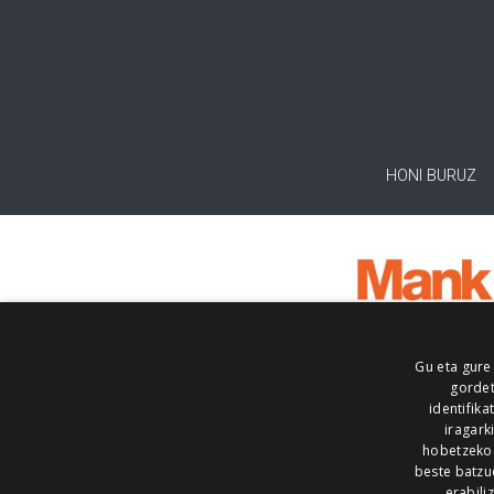
HONI BURUZ
Gu eta gure
gordet
identifika
iragark
hobetzeko
beste batzu
erabili