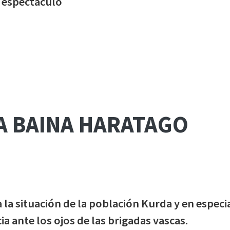
 espectáculo
A BAINA HARATAGO
la situación de la población Kurda y en especi
a ante los ojos de las brigadas vascas.