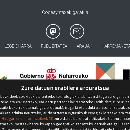
Codesyntaxek garatua
LEGE OHARRA
PUBLIZITATEA
ARAUAK
HARREMANET
>
Zure datuen erabilera arduratsua
 bazkideek cookieak eta antzeko teknologiak erabiltzen ditugu zure gailuan
zeko eta eskuratzeko, eta datu pertsonalak tratatzeko (adibidez, zure IP he
tzaile bakarrak eta nabigazio-datuak), iragarki eta eduki pertsonalizatuak e
iak eta edukia neurtzeko, audientziaren inguruko ikuspegiak lortzeko eta ze
.
Hirugarrenen hornitzaileek (3)
zure datuak ere trata ditzakete helburu hau
etarako, besteak beste kokapen geografiko zehatzeko datuak eta gailuaren
z. Zure aukerak webgune honi soilik aplikatzen zaizkio. Hornitzaile batzuek