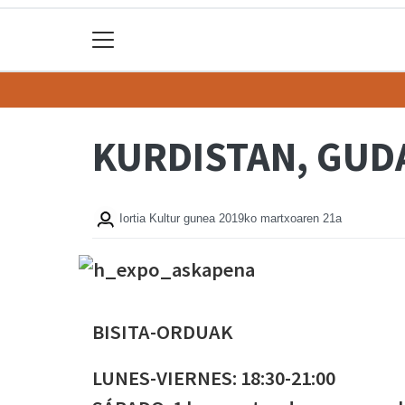
KURDISTAN, GUD
Iortia Kultur gunea
2019ko martxoaren 21a
BISITA-ORDUAK
LUNES-VIERNES: 18:30-21:00