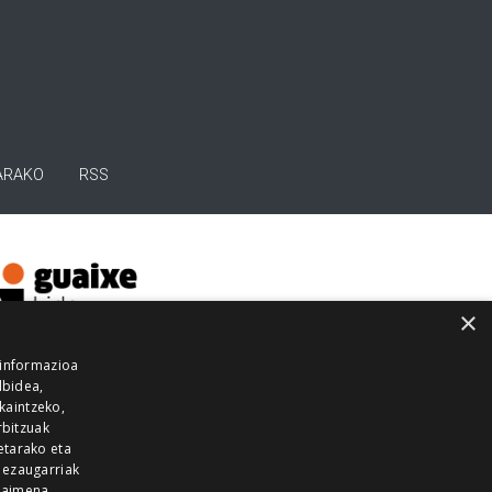
ARAKO
RSS
×
 informazioa
lbidea,
skaintzeko,
rbitzuak
etarako eta
 ezaugarriak
 baimena