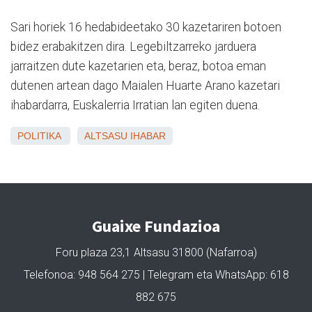
Sari horiek 16 hedabideetako 30 kazetariren botoen
bidez erabakitzen dira. Legebiltzarreko jarduera
jarraitzen dute kazetarien eta, beraz, botoa eman
dutenen artean dago Maialen Huarte Arano kazetari
ihabardarra, Euskalerria Irratian lan egiten duena.
POLITIKA
ALTSASU
IHABAR
Guaixe Fundazioa
Foru plaza 23,1 Altsasu 31800 (Nafarroa)
Telefonoa: 948 564 275 | Telegram eta WhatsApp: 618
882 675