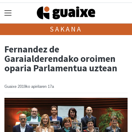
SAKANA
Fernandez de
Garaialderendako oroimen
oparia Parlamentua uztean
Guaixe
2019ko apirilaren 17a