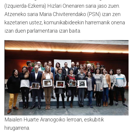
(Izquierda-Ezkerra) Hizlari Onenaren saria jaso zuen.
Atzeneko saria Maria Chiviterendako (PSN) izan zen
kazetarien ustez, komunikabideekin harremanik onena
izan duen parlamentaria izan baita.
Maialen Huarte Aranogoiko lerroan, eskubitik
hirugarrena.