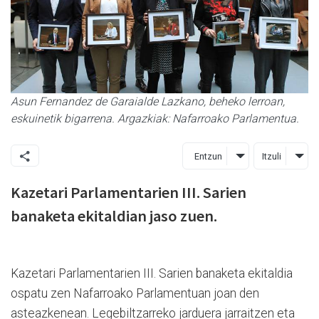
Asun Fernandez de Garaialde Lazkano, beheko lerroan,
eskuinetik bigarrena. Argazkiak: Nafarroako Parlamentua.
Entzun
Itzuli
Kazetari Parlamentarien III. Sarien
banaketa ekitaldian jaso zuen.
Kazetari Parlamentarien III. Sarien banaketa ekitaldia
ospatu zen Nafarroako Parlamentuan joan den
asteazkenean. Legebiltzarreko jarduera jarraitzen eta