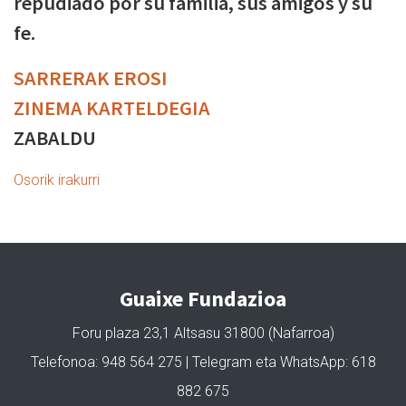
repudiado por su familia, sus amigos y su
fe.
SARRERAK EROSI
ZINEMA KARTELDEGIA
ZABALDU
Osorik irakurri
Guaixe Fundazioa
Foru plaza 23,1 Altsasu 31800 (Nafarroa)
Telefonoa: 948 564 275 | Telegram eta WhatsApp: 618
882 675