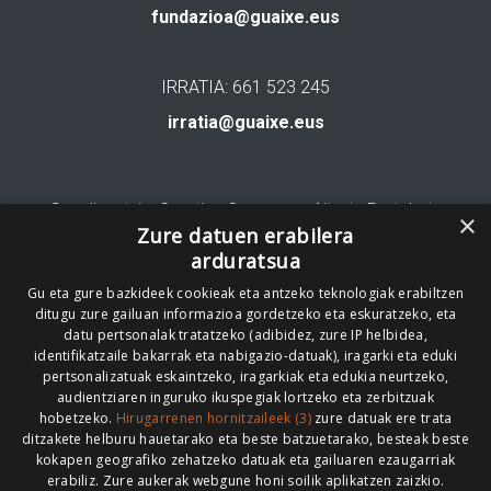
fundazioa@guaixe.eus
IRRATIA: 661 523 245
irratia@guaixe.eus
Gure lizentzia
: Creative Commons Aitortu Partekatu
×
Zure datuen erabilera
arduratsua
Codesyntaxek garatua
Gu eta gure bazkideek cookieak eta antzeko teknologiak erabiltzen
ditugu zure gailuan informazioa gordetzeko eta eskuratzeko, eta
datu pertsonalak tratatzeko (adibidez, zure IP helbidea,
identifikatzaile bakarrak eta nabigazio-datuak), iragarki eta eduki
pertsonalizatuak eskaintzeko, iragarkiak eta edukia neurtzeko,
HONI BURUZ
LEGE OHARRA
PUBLIZITATEA
audientziaren inguruko ikuspegiak lortzeko eta zerbitzuak
hobetzeko.
Hirugarrenen hornitzaileek (3)
zure datuak ere trata
ARAUAK
HARREMANETARAKO
RSS
ditzakete helburu hauetarako eta beste batzuetarako, besteak beste
kokapen geografiko zehatzeko datuak eta gailuaren ezaugarriak
erabiliz. Zure aukerak webgune honi soilik aplikatzen zaizkio.