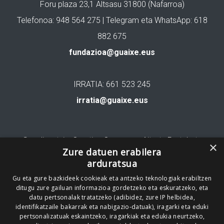
Foru plaza 23,1 Altsasu 31800 (Nafarroa)
Telefonoa: 948 564 275 | Telegram eta WhatsApp: 618
882 675
fundazioa@guaixe.eus
IRRATIA: 661 523 245
irratia@guaixe.eus
Gure lizentzia
: Creative Commons Aitortu Partekatu
×
Zure datuen erabilera
arduratsua
Codesyntaxek garatua
Gu eta gure bazkideek cookieak eta antzeko teknologiak erabiltzen
ditugu zure gailuan informazioa gordetzeko eta eskuratzeko, eta
datu pertsonalak tratatzeko (adibidez, zure IP helbidea,
identifikatzaile bakarrak eta nabigazio-datuak), iragarki eta eduki
pertsonalizatuak eskaintzeko, iragarkiak eta edukia neurtzeko,
HONI BURUZ
LEGE OHARRA
PUBLIZITATEA