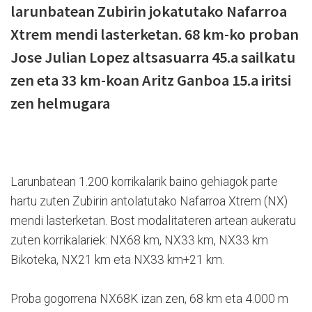
larunbatean Zubirin jokatutako Nafarroa
Xtrem mendi lasterketan. 68 km-ko proban
Jose Julian Lopez altsasuarra 45.a sailkatu
zen eta 33 km-koan Aritz Ganboa 15.a iritsi
zen helmugara
Larunbatean 1.200 korrikalarik baino gehiagok parte
hartu zuten Zubirin antolatutako Nafarroa Xtrem (NX)
mendi lasterketan. Bost modalitateren artean aukeratu
zuten korrikalariek: NX68 km, NX33 km, NX33 km
Bikoteka, NX21 km eta NX33 km+21 km.
Proba gogorrena NX68K izan zen, 68 km eta 4.000 m