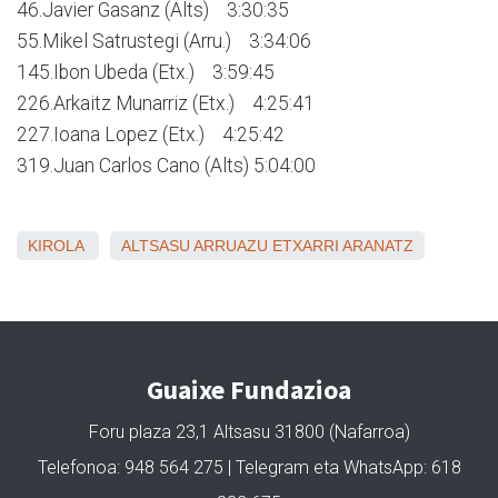
46.Javier Gasanz (Alts) 3:30:35
55.Mikel Satrustegi (Arru.) 3:34:06
145.Ibon Ubeda (Etx.) 3:59:45
226.Arkaitz Munarriz (Etx.) 4:25:41
227.Ioana Lopez (Etx.) 4:25:42
319.Juan Carlos Cano (Alts) 5:04:00
KIROLA
ALTSASU
ARRUAZU
ETXARRI ARANATZ
Guaixe Fundazioa
Foru plaza 23,1 Altsasu 31800 (Nafarroa)
Telefonoa: 948 564 275 | Telegram eta WhatsApp: 618