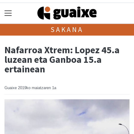
SAKANA
Nafarroa Xtrem: Lopez 45.a
luzean eta Ganboa 15.a
ertainean
Guaixe
2019ko maiatzaren 1a