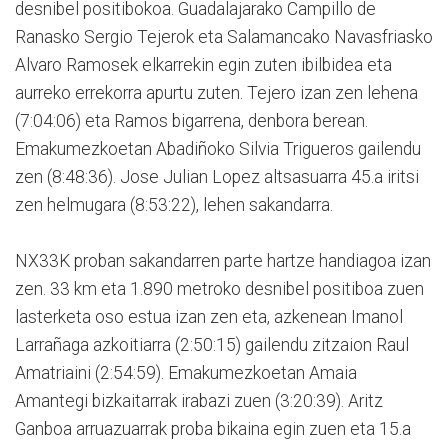
desnibel positibokoa. Guadalajarako Campillo de
Ranasko Sergio Tejerok eta Salamancako Navasfriasko
Alvaro Ramosek elkarrekin egin zuten ibilbidea eta
aurreko errekorra apurtu zuten. Tejero izan zen lehena
(7:04:06) eta Ramos bigarrena, denbora berean.
Emakumezkoetan Abadiñoko Silvia Trigueros gailendu
zen (8:48:36). Jose Julian Lopez altsasuarra 45.a iritsi
zen helmugara (8:53:22), lehen sakandarra.
NX33K proban sakandarren parte hartze handiagoa izan
zen. 33 km eta 1.890 metroko desnibel positiboa zuen
lasterketa oso estua izan zen eta, azkenean Imanol
Larrañaga azkoitiarra (2:50:15) gailendu zitzaion Raul
Amatriaini (2:54:59). Emakumezkoetan Amaia
Amantegi bizkaitarrak irabazi zuen (3:20:39). Aritz
Ganboa arruazuarrak proba bikaina egin zuen eta 15.a