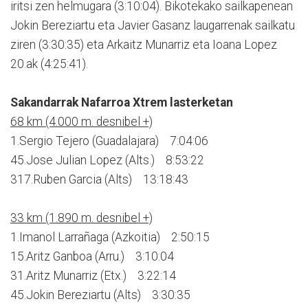
iritsi zen helmugara (3:10:04). Bikotekako sailkapenean
Jokin Bereziartu eta Javier Gasanz laugarrenak sailkatu
ziren (3:30:35) eta Arkaitz Munarriz eta Ioana Lopez
20.ak (4:25:41).
Sakandarrak Nafarroa Xtrem lasterketan
68 km (4.000 m. desnibel +)
1.Sergio Tejero (Guadalajara) 7:04:06
45.Jose Julian Lopez (Alts.) 8:53:22
317.Ruben Garcia (Alts) 13:18:43
33 km (1.890 m. desnibel +)
1.Imanol Larrañaga (Azkoitia) 2:50:15
15.Aritz Ganboa (Arru.) 3:10:04
31.Aritz Munarriz (Etx.) 3:22:14
45.Jokin Bereziartu (Alts) 3:30:35