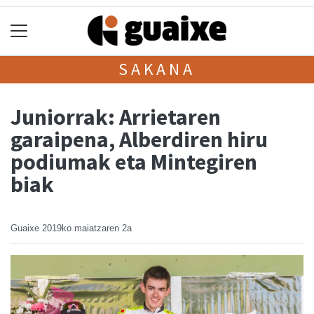
SAKANA
Juniorrak: Arrietaren
garaipena, Alberdiren hiru
podiumak eta Mintegiren
biak
Guaixe
2019ko maiatzaren 2a