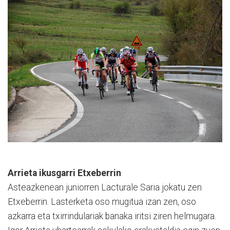
Arrieta ikusgarri Etxeberrin
Asteazkenean juniorren Lacturale Saria jokatu zen
Etxeberrin. Lasterketa oso mugitua izan zen, oso
azkarra eta txirrindulariak banaka iritsi ziren helmugara.