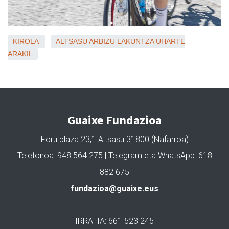
KIROLA
ALTSASU
ARBIZU
LAKUNTZA
UHARTE
ARAKIL
Guaixe Fundazioa
Foru plaza 23,1 Altsasu 31800 (Nafarroa)
Telefonoa: 948 564 275 | Telegram eta WhatsApp: 618
882 675
fundazioa@guaixe.eus
IRRATIA: 661 523 245