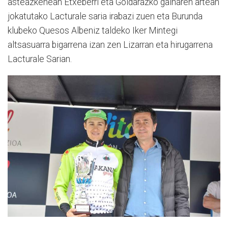
asteazkenean Etxeberri eta Goldarazko gainaren artean
jokatutako Lacturale saria irabazi zuen eta Burunda
klubeko Quesos Albeniz taldeko Iker Mintegi
altsasuarra bigarrena izan zen Lizarran eta hirugarrena
Lacturale Sarian.