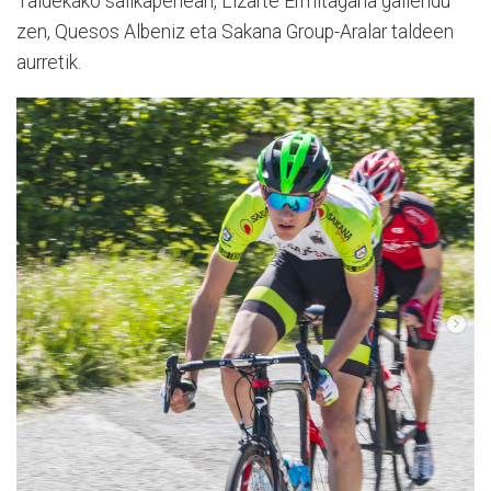
Taldekako sailkapenean, Lizarte Ermitagaña gailendu
zen, Quesos Albeniz eta Sakana Group-Aralar taldeen
aurretik.