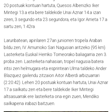
20 postuak kontuan hartuta, Quesos Albenizko Iker
Mintegi 13.a eta bere taldekide Unai Aznar 14.a izan
ziren, 3 segundo eta 23 segundora, eta Igor Arrieta 17.a
sartu zen, 1:42ra.
Larunbatean, apirilaren 27an juniorren tropela Araban
bildu zen, IV. Amurrioko Sari Nagusian aritzeko (95 km).
Lasterketa Euskal Herriko Torneorako baliagarria zen 3.
proba zen. Lasterketa nahasian, tropel nagusia batera
iritsi zen helmugara eta esprintean Ulma taldeko Ander
Blazquez gailendu zitzaion Aitor Alberdi arbizuarrari
(2:20:42). Lehen 20 postuak kontuan hartuta, Unai Aznar
17.a sailkatu zen eta bere taldekide Iker Mintegi
altsasuarrak ere lasterketa ona egin zuen, Mendiko
sailkapena irabazi baitzuen.