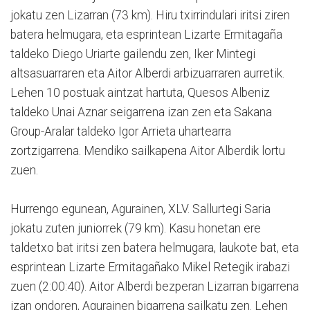
jokatu zen Lizarran (73 km). Hiru txirrindulari iritsi ziren
batera helmugara, eta esprintean Lizarte Ermitagaña
taldeko Diego Uriarte gailendu zen, Iker Mintegi
altsasuarraren eta Aitor Alberdi arbizuarraren aurretik.
Lehen 10 postuak aintzat hartuta, Quesos Albeniz
taldeko Unai Aznar seigarrena izan zen eta Sakana
Group-Aralar taldeko Igor Arrieta uhartearra
zortzigarrena. Mendiko sailkapena Aitor Alberdik lortu
zuen.
Hurrengo egunean, Agurainen, XLV. Sallurtegi Saria
jokatu zuten juniorrek (79 km). Kasu honetan ere
taldetxo bat iritsi zen batera helmugara, laukote bat, eta
esprintean Lizarte Ermitagañako Mikel Retegik irabazi
zuen (2:00:40). Aitor Alberdi bezperan Lizarran bigarrena
izan ondoren, Agurainen bigarrena sailkatu zen. Lehen