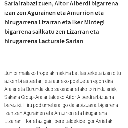
Saria irabazi zuen, Aitor Alberdi bigarrena
izan zen Agurainen eta Amurrion eta
hirugarrena Lizarran eta Iker Mintegi
bigarrena sailkatu zen Lizarran eta
hirugarrena Lacturale Sarian
Junior mailako tropelak makina bat lasterketa izan ditu
azken bi asteetan, eta aurreko postuetan egon dira
Aralar eta Burunda klub sakandarretako txirrindulariak,
Sakana Group-Aralar taldeko Aitor Alberdi arbizuarra
bereziki. Hiru podiumetara igo da arbizuarra: bigarrena
izan zen Agurainen eta Amurrion eta hirugarrena
Lizarran. Horretaz gain, bere taldekide Igor Arrietak