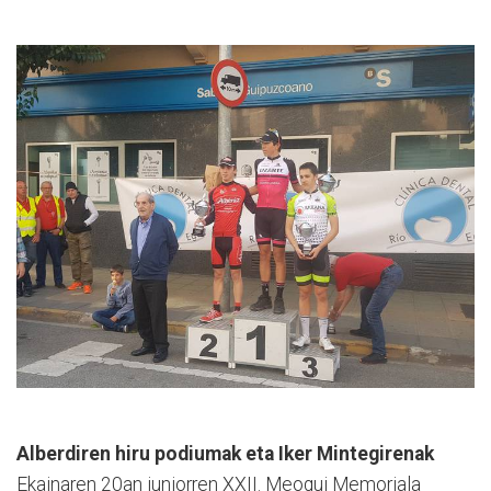
Alberdiren hiru podiumak eta Iker Mintegirenak
Ekainaren 20an juniorren XXII. Meoqui Memoriala