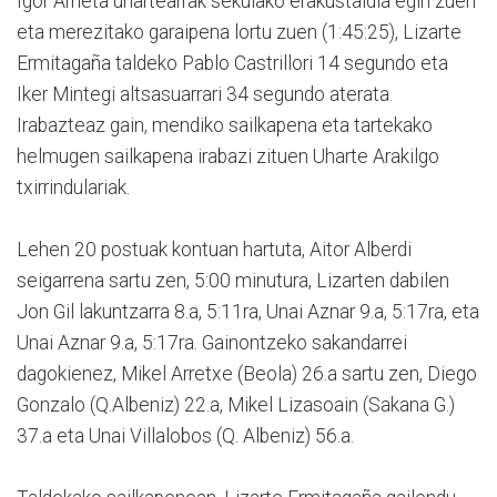
Igor Arrieta uhartearrak sekulako erakustaldia egin zuen
eta merezitako garaipena lortu zuen (1:45:25), Lizarte
Ermitagaña taldeko Pablo Castrillori 14 segundo eta
Iker Mintegi altsasuarrari 34 segundo aterata.
Irabazteaz gain, mendiko sailkapena eta tartekako
helmugen sailkapena irabazi zituen Uharte Arakilgo
txirrindulariak.
Lehen 20 postuak kontuan hartuta, Aitor Alberdi
seigarrena sartu zen, 5:00 minutura, Lizarten dabilen
Jon Gil lakuntzarra 8.a, 5:11ra, Unai Aznar 9.a, 5:17ra, eta
Unai Aznar 9.a, 5:17ra. Gainontzeko sakandarrei
dagokienez, Mikel Arretxe (Beola) 26.a sartu zen, Diego
Gonzalo (Q.Albeniz) 22.a, Mikel Lizasoain (Sakana G.)
37.a eta Unai Villalobos (Q. Albeniz) 56.a.