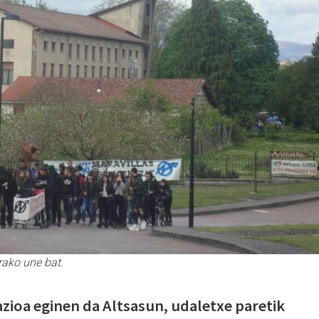
rako une bat.
azioa eginen da Altsasun, udaletxe paretik