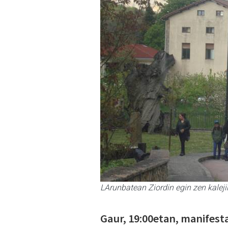
LArunbatean Ziordin egin zen kaleji
Gaur, 19:00etan, manifest