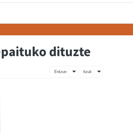
epaituko dituzte
Entzun
Itzuli