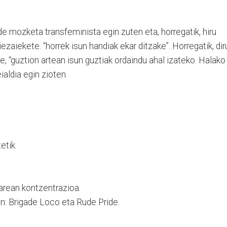
e mozketa transfeminista egin zuten eta, horregatik, hiru
zaiekete. “horrek isun handiak ekar ditzake”. Horregatik, dir
e, “guztion artean isun guztiak ordaindu ahal izateko. Halako
aldia egin zioten.
etik.
arean kontzentrazioa.
n: Brigade Loco eta Rude Pride.