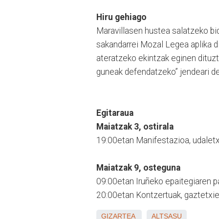
Hiru gehiago
Maravillasen hustea salatzeko bid
sakandarrei Mozal Legea aplika die
ateratzeko ekintzak eginen dituzt
guneak defendatzeko” jendeari dei
Egitaraua
Maiatzak 3, ostirala
19:00etan Manifestazioa, udaletx
Maiatzak 9, osteguna
09:00etan Iruñeko epaitegiaren p
20:00etan Kontzertuak, gaztetxie
GIZARTEA
ALTSASU