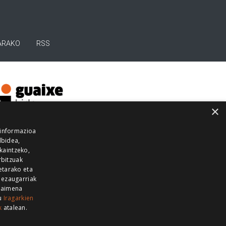
ARAKO
RSS
×
 informazioa
lbidea,
skaintzeko,
rbitzuak
etarako eta
 ezaugarriak
 baimena
zu
Iragarkien
k
atalean.
EITIA GUKA
AZKOITIA GUKA
BARRENA
GUKA
GUKA TELEBISTA
HIRUKA