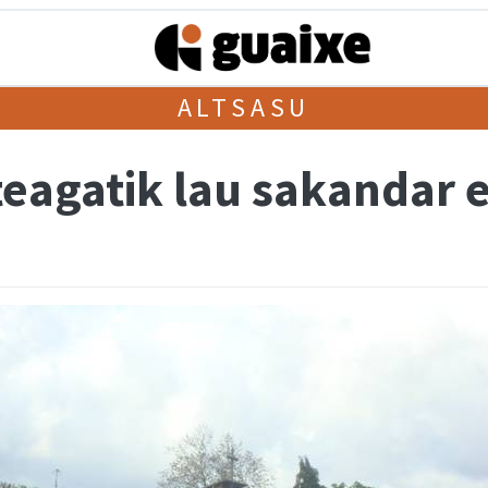
ALTSASU
teagatik lau sakandar 