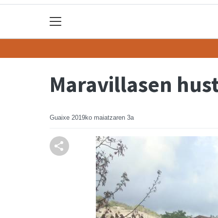
Maravillasen hus
Guaixe
2019ko maiatzaren 3a