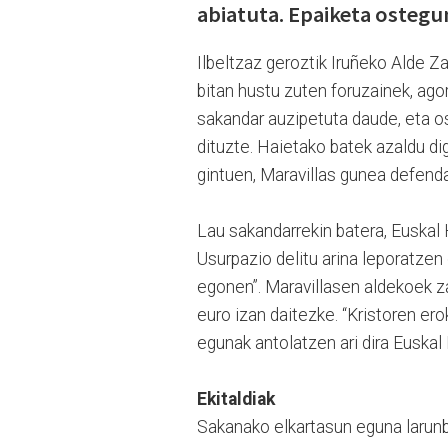
abiatuta. Epaiketa ostegu
Ilbeltzaz geroztik Iruñeko Alde Z
bitan hustu zuten foruzainek, ago
sakandar auzipetuta daude, eta o
dituzte. Haietako batek azaldu d
gintuen, Maravillas gunea defenda
Lau sakandarrekin batera, Euskal 
Usurpazio delitu arina leporatzen d
egonen”. Maravillasen aldekoek z
euro izan daitezke. “Kristoren ero
egunak antolatzen ari dira Euskal 
Ekitaldiak
Sakanako elkartasun eguna larun