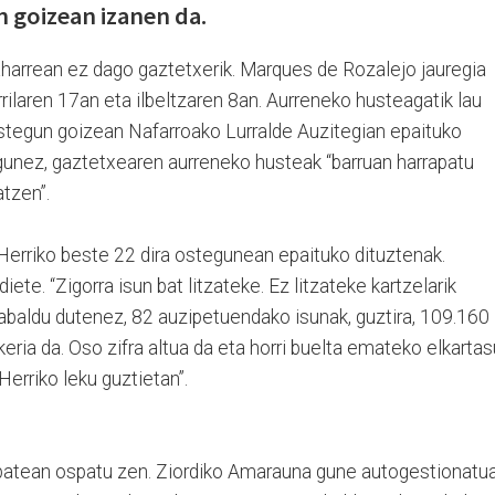
n goizean izanen da.
aharrean ez dago gaztetxerik. Marques de Rozalejo jauregia
rrilaren 17an eta ilbeltzaren 8an. Aurreneko husteagatik lau
stegun goizean Nafarroako Lurralde Auzitegian epaituko
igunez, gaztetxearen aurreneko husteak “barruan harrapatu
tzen”.
Herriko beste 22 dira ostegunean epaituko dituztenak.
iete. “Zigorra isun bat litzateke. Ez litzateke kartzelarik
abaldu dutenez, 82 auzipetuendako isunak, guztira, 109.160
keria da. Oso zifra altua da eta horri buelta emateko elkarta
Herriko leku guztietan”.
batean ospatu zen. Ziordiko Amarauna gune autogestionatu