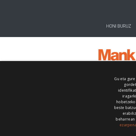
HONI BURUZ
Gu eta gure
gordet
identifika
iragark
hobetzeko
beste batzu
erabili
beharrean 
ezarpen
AIARALDEA
AIKOR
AIURRI
ALEA
BEGITU
ERRAN
EUSKALERRIA IRRA