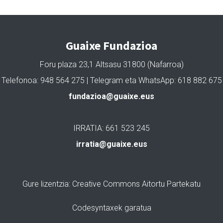
Guaixe Fundazioa
Foru plaza 23,1 Altsasu 31800 (Nafarroa)
Telefonoa: 948 564 275 | Telegram eta WhatsApp: 618 882 675
fundazioa@guaixe.eus
IRRATIA: 661 523 245
irratia@guaixe.eus
Gure lizentzia
: Creative Commons Aitortu Partekatu
Codesyntaxek garatua