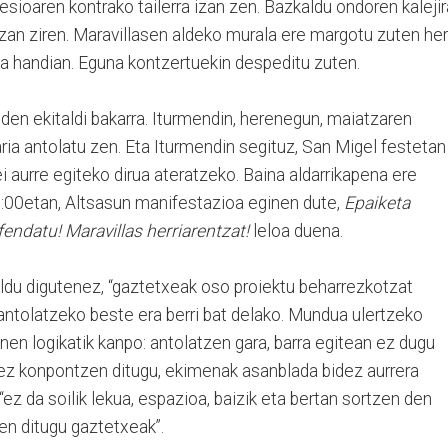
esioaren kontrako tailerra izan zen. Bazkaldu ondoren kaleji
 izan ziren. Maravillasen aldeko murala ere margotu zuten her
a handian. Eguna kontzertuekin despeditu zuten.
 den ekitaldi bakarra. Iturmendin, herenegun, maiatzaren
aria antolatu zen. Eta Iturmendin segituz, San Migel festetan
i aurre egiteko dirua ateratzeko. Baina aldarrikapena ere
19:00etan, Altsasun manifestazioa eginen dute,
Epaiketa
endatu! Maravillas herriarentzat!
leloa duena.
ldu digutenez, “gaztetxeak oso proiektu beharrezkotzat
antolatzeko beste era berri bat delako. Mundua ulertzeko
en logikatik kanpo: antolatzen gara, barra egitean ez dugu
ez konpontzen ditugu, ekimenak asanblada bidez aurrera
“ez da soilik lekua, espazioa, baizik eta bertan sortzen den
en ditugu gaztetxeak”.