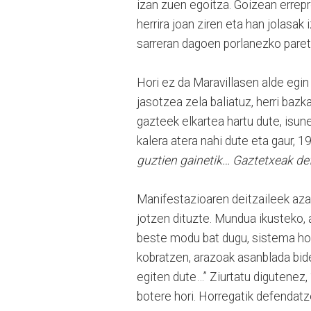
izan zuen egoitza. Goizean errepr
herrira joan ziren eta han jolasak
sarreran dagoen porlanezko paret
Hori ez da Maravillasen alde egin
jasotzea zela baliatuz, herri bazk
gazteek elkartea hartu dute, isune
kalera atera nahi dute eta gaur, 
guztien gainetik… Gaztetxeak def
Manifestazioaren deitzaileek aza
jotzen dituzte. Mundua ikusteko, 
beste modu bat dugu, sistema hon
kobratzen, arazoak asanblada bid
egiten dute…” Ziurtatu digutenez, 
botere hori. Horregatik defendatz