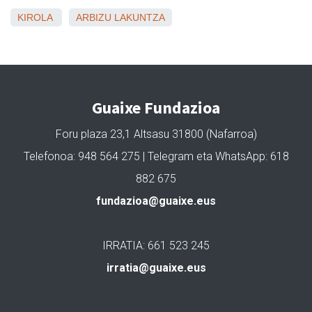
KIROLA
ARBIZU
LAKUNTZA
Guaixe Fundazioa
Foru plaza 23,1 Altsasu 31800 (Nafarroa)
Telefonoa: 948 564 275 | Telegram eta WhatsApp: 618
882 675
fundazioa@guaixe.eus
IRRATIA: 661 523 245
irratia@guaixe.eus