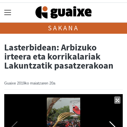
SAKANA
Lasterbidean: Arbizuko
irteera eta korrikalariak
Lakuntzatik pasatzerakoan
Guaixe
2019ko maiatzaren 20a