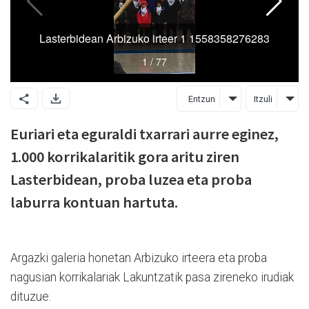
Entzun
Itzuli
Euriari eta eguraldi txarrari aurre eginez,
1.000 korrikalaritik gora aritu ziren
Lasterbidean, proba luzea eta proba
laburra kontuan hartuta.
Argazki galeria honetan Arbizuko irteera eta proba
nagusian korrikalariak Lakuntzatik pasa zireneko irudiak
dituzue.