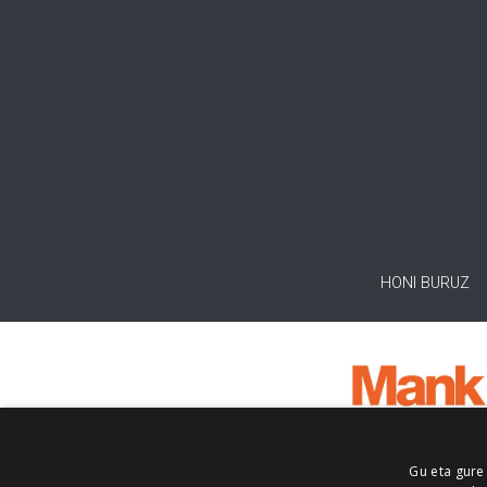
HONI BURUZ
Gu eta gure