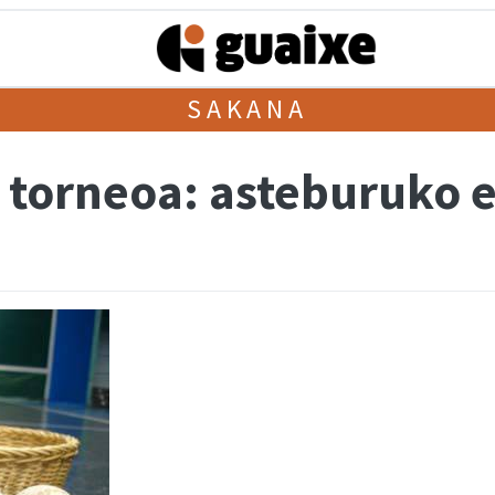
SAKANA
o torneoa: asteburuko 