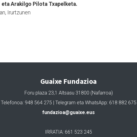
eta Arakilgo Pilota Txapelketa.
n, Irurtzunen
Guaixe Fundazioa
Foru plaza 23,1 Altsasu 31800 (Nafarroa)
Telefonoa: 948 564 275 | Telegram eta WhatsApp: 618 882 675
fundazioa@guaixe.eus
IRRATIA: 661 523 245