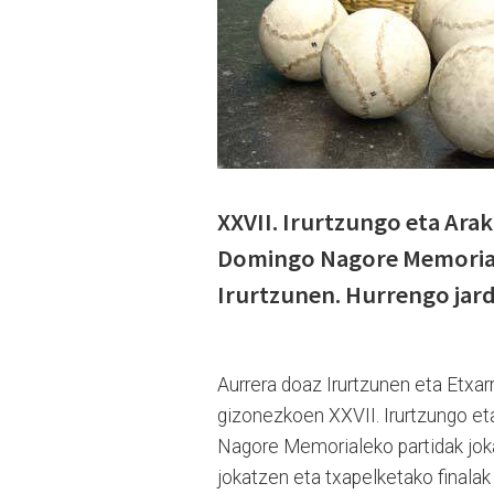
XXVII. Irurtzungo eta Ara
Domingo Nagore Memorial
Irurtzunen. Hurrengo jard
Aurrera doaz Irurtzunen eta Etxarr
gizonezkoen XXVII. Irurtzungo e
Nagore Memorialeko partidak jokatu
jokatzen eta txapelketako finalak 