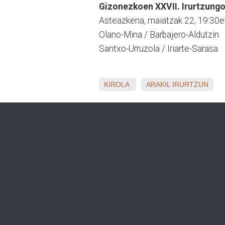
Gizonezkoen XXVII. Irurtzungo 
Asteazkena, maiatzak 22, 19:30ea
Olano-Mina / Barbajero-Aldutzin
Santxo-Urruzola / Iriarte-Sarasa
KIROLA
ARAKIL
IRURTZUN