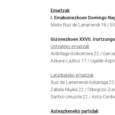
Emaitzak
I. Emakumezkoen Domingo Nag
Maite Ruiz de Larramendi 18 / El
Gizonezkoen XXVII. Irurtzungo 
Ostiraleko emaitzak
Arribillaga-Goikoetxea 22 / Garci
Azkune-Lazkoz 17 / Ugalde-Azpi
Larunbateko emaitzak
Ruiz de Larramendi-Azkarraga 22 
Zabala-Mujika 22 / Orbegozo-Zu
Santxo-Urruzola 22 / Astiz-Cordo
Asteazkeneko partidak