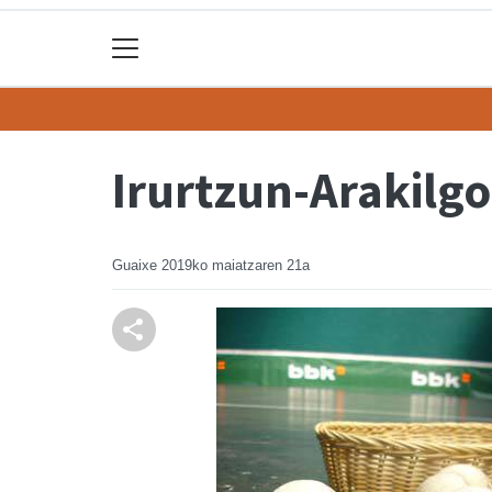
Irurtzun-Arakilg
Guaixe
2019ko maiatzaren 21a