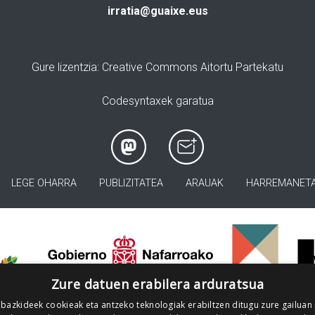
irratia@guaixe.eus
Gure lizentzia
: Creative Commons Aitortu Partekatu
Codesyntaxek garatua
LEGE OHARRA
PUBLIZITATEA
ARAUAK
HARREMANET
>
Zure datuen erabilera arduratsua
 bazkideek cookieak eta antzeko teknologiak erabiltzen ditugu zure gailuan