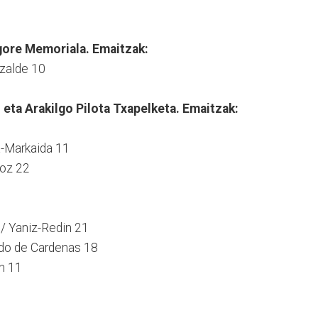
ore Memoriala. Emaitzak:
izalde 10
eta Arakilgo Pilota Txapelketa. Emaitzak:
a-Markaida 11
roz 22
/ Yaniz-Redin 21
rdo de Cardenas 18
n 11