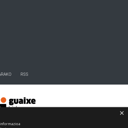
ARAKO
RSS
×
 informazioa