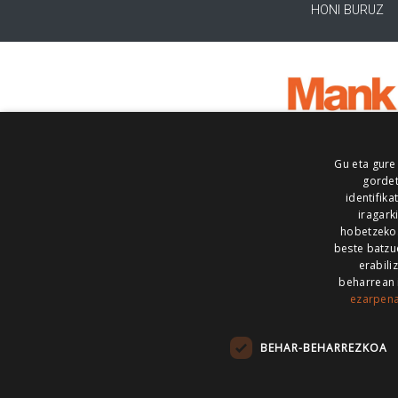
HONI BURUZ
Gu eta gure
gordet
identifika
iragark
hobetzeko
beste batzu
erabili
beharrean 
ezarpen
AIARALDEA
AIKOR
AIURRI
ALEA
BEGITU
ERRAN
EUSKALERRIA IRRA
BEHAR-BEHARREZKOA
KRONIKA
MAILOPE
NOAUA
O