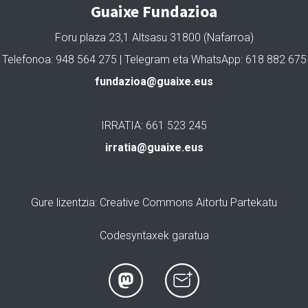
Guaixe Fundazioa
Foru plaza 23,1 Altsasu 31800 (Nafarroa)
Telefonoa: 948 564 275 | Telegram eta WhatsApp: 618 882 675
fundazioa@guaixe.eus
IRRATIA: 661 523 245
irratia@guaixe.eus
Gure lizentzia
: Creative Commons Aitortu Partekatu
Codesyntaxek garatua