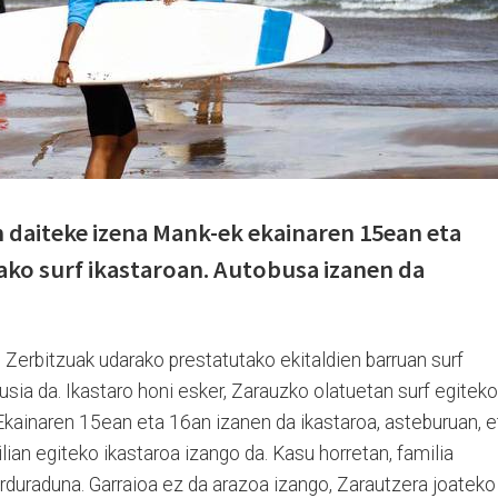
 daiteke izena Mank-ek ekainaren 15ean eta
ako surf ikastaroan. Autobusa izanen da
erbitzuak udarako prestatutako ekitaldien barruan surf
ia da. Ikastaro honi esker, Zarauzko olatuetan surf egiteko
Ekainaren 15ean eta 16an izanen da ikastaroa, asteburuan, e
ian egiteko ikastaroa izango da. Kasu horretan, familia
rduraduna. Garraioa ez da arazoa izango, Zarautzera joateko