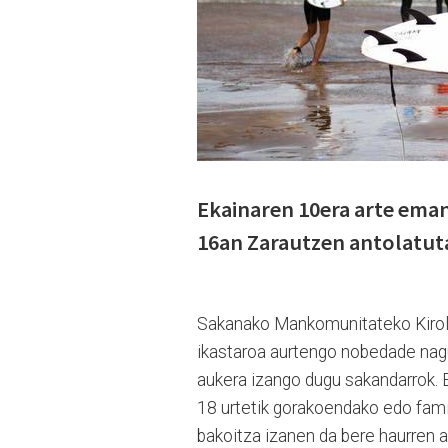
Ekainaren 10era arte eman
16an Zarautzen antolatut
Sakanako Mankomunitateko Kirol Z
ikastaroa aurtengo nobedade nagus
aukera izango dugu sakandarrok. 
18 urtetik gorakoendako edo famil
bakoitza izanen da bere haurren a