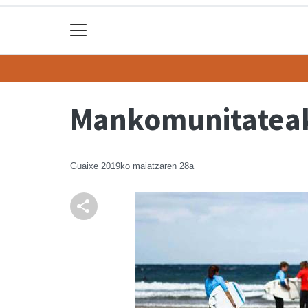
Mankomunitateak 
Guaixe
2019ko maiatzaren 28a