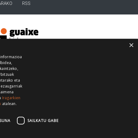
ARAKO
RSS
×
 informazioa
lbidea,
skaintzeko,
rbitzuak
etarako eta
 ezaugarriak
 baimena
zu
Iragarkien
k
atalean.
EITIA GUKA
AZKOITIA GUKA
BARRENA
GUKA
GUKA TELEBISTA
HIRUKA
SUNA
SAILKATU GABE
Z GUKA
ZUMAIA GUKA
28 KANALA