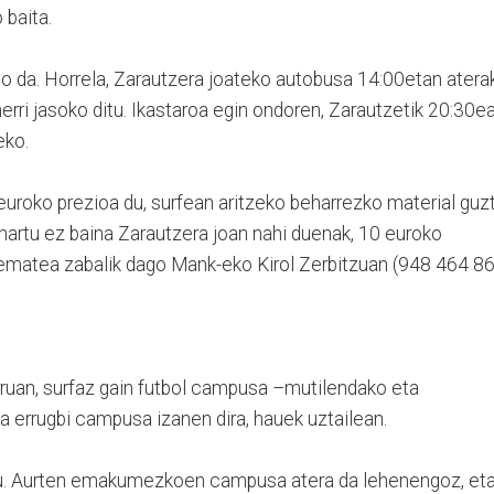
baita.
ngo da. Horrela, Zarautzera joateko autobusa 14:00etan atera
 herri jasoko ditu. Ikastaroa egin ondoren, Zarautzetik 20:30e
eko.
uroko prezioa du, surfean aritzeko beharrezko material guzt
 hartu ez baina Zarautzera joan nahi duenak, 10 euroko
 ematea zabalik dago Mank-eko Kirol Zerbitzuan (948 464 86
ruan, surfaz gain futbol campusa –mutilendako eta
a errugbi campusa izanen dira, hauek uztailean.
du. Aurten emakumezkoen campusa atera da lehenengoz, eta