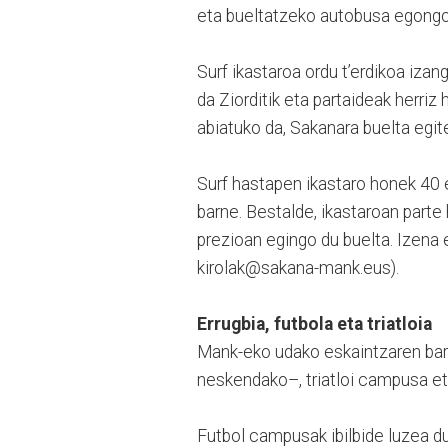
eta bueltatzeko autobusa egongo 
Surf ikastaroa ordu t’erdikoa iza
da Ziorditik eta partaideak herriz
abiatuko da, Sakanara buelta egit
Surf hastapen ikastaro honek 40 e
barne. Bestalde, ikastaroan parte
prezioan egingo du buelta. Izena
kirolak@sakana-mank.eus).
Errugbia, futbola eta triatloia
Mank-eko udako eskaintzaren bar
neskendako–, triatloi campusa et
Futbol campusak ibilbide luzea 