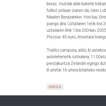
beraz, mutilak alde batetik treba
futbol zelaian izanen da, Iokin 
Maalen Berazarekin. Hori bai, Err
joango dira. Uztailaren 1etik 6ra
uztailaren 8tik 13ra 2004an, 200
Prezioa: 45 euro, Anoetara txang
Triatloi campusa, aldiz, bi astek
astelehenetik ostiralera, 11:00eta
prestakuntza Zelandin egingo dute
8 urtetik 16 urtera bitarteko nes
KIROLA