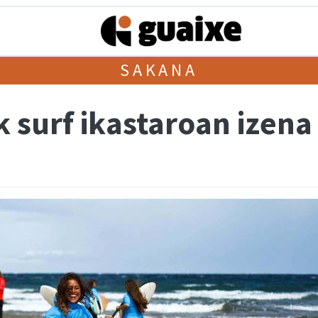
SAKANA
surf ikastaroan izena