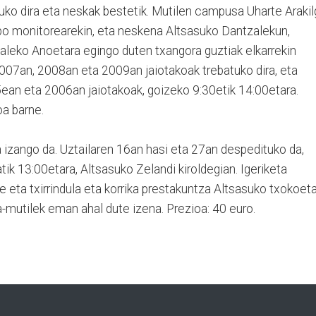
tuko dira eta neskak bestetik. Mutilen campusa Uharte Araki
Lobo monitorearekin, eta neskena Altsasuko Dantzalekun,
ealeko Anoetara egingo duten txangora guztiak elkarrekin
 2007an, 2008an eta 2009an jaiotakoak trebatuko dira, eta
5ean eta 2006an jaiotakoak, goizeko 9:30etik 14:00etara.
oa barne.
oa izango da. Uztailaren 16an hasi eta 27an despedituko da,
tik 13:00etara, Altsasuko Zelandi kiroldegian. Igeriketa
 eta txirrindula eta korrika prestakuntza Altsasuko txokoeta
ka-mutilek eman ahal dute izena. Prezioa: 40 euro.