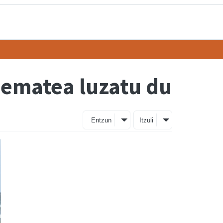
 ematea luzatu du
Entzun
Itzuli