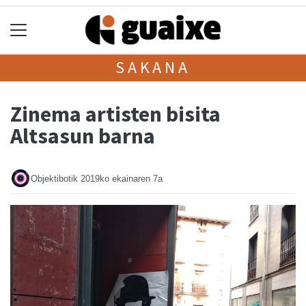
SAKANA
Zinema artisten bisita
Altsasun barna
Objektibotik
2019ko ekainaren 7a