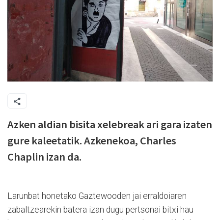
Azken aldian bisita xelebreak ari gara izaten
gure kaleetatik. Azkenekoa, Charles
Chaplin izan da.
Larunbat honetako Gaztewooden jai erraldoiaren
zabaltzearekin batera izan dugu pertsonai bitxi hau