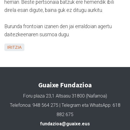
herrian. Beste pertsonaia batzuk ere hemendik ibili
direla esan digute, baina guk ez ditugu aurkitu.
Burunda frontoian izanen den jai erraldoian agertu
daitezkeenaren susmoa dugu.
IRITZIA
Guaixe Fundazioa
Foru plaza 23,1 Altsasu 31800 (Nafarroa)
Telefonoa: 948 564 275 | Telegram eta WhatsApp: 618
882 675
fundazioa@guaixe.eus