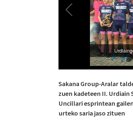
Sakana Group-Aralar talde
zuen kadeteen II. Urdiain
Uncillari esprintean gail
urteko saria jaso zituen