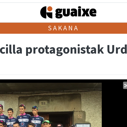
SAKANA
cilla protagonistak Ur