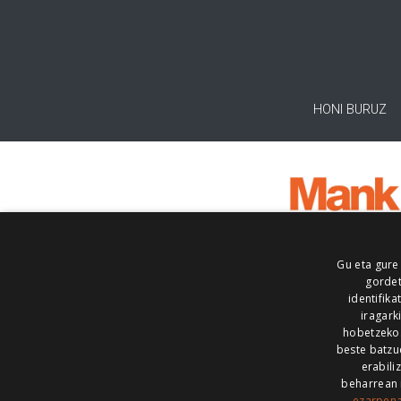
HONI BURUZ
Gu eta gure
gordet
identifika
iragark
hobetzeko
beste batzu
erabili
beharrean 
ezarpen