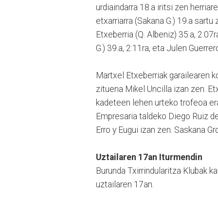
urdiaindarra 18.a iritsi zen herr
etxarriarra (Sakana G.) 19.a sartu
Etxeberria (Q. Albeniz) 35.a, 2:07
G.) 39.a, 2:11ra, eta Julen Guerrero
Martxel Etxeberriak garailearen ko
zituena Mikel Uncilla izan zen. Et
kadeteen lehen urteko trofeoa er
Empresaria taldeko Diego Ruiz d
Erro y Eugui izan zen. Saskana Gr
Uztailaren 17an Iturmendin
Burunda Txirrindularitza Klubak k
uztailaren 17an.