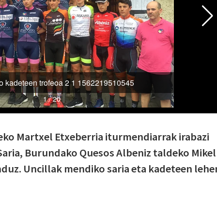
ko Martxel Etxeberria iturmendiarrak irabazi
 Saria, Burundako Quesos Albeniz taldeko Mikel
enduz. Uncillak mendiko saria eta kadeteen lehe