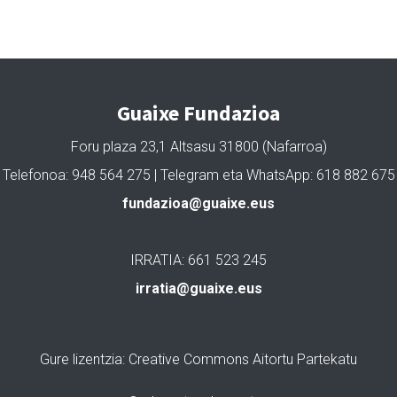
Guaixe Fundazioa
Foru plaza 23,1 Altsasu 31800 (Nafarroa)
Telefonoa: 948 564 275 | Telegram eta WhatsApp: 618 882 675
fundazioa@guaixe.eus
IRRATIA: 661 523 245
irratia@guaixe.eus
Gure lizentzia
: Creative Commons Aitortu Partekatu