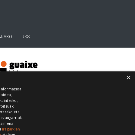
ARAKO
RSS
×
 informazioa
lbidea,
skaintzeko,
rbitzuak
etarako eta
 ezaugarriak
 baimena
zu
Iragarkien
k
atalean.