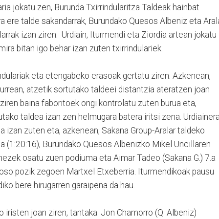
ria jokatu zen, Burunda Txirrindularitza Taldeak hainbat
ra ere talde sakandarrak, Burundako Quesos Albeniz eta Aral
rrak izan ziren. Urdiain, Iturmendi eta Ziordia artean jokatu
ira bitan igo behar izan zuten txirrindulariek.
rrindulariak eta etengabeko erasoak gertatu ziren. Azkenean,
urrean, atzetik sortutako taldeei distantzia ateratzen joan
ren baina faboritoek ongi kontrolatu zuten burua eta,
utako taldea izan zen helmugara batera iritsi zena. Urdiainer
a izan zuten eta, azkenean, Sakana Group-Aralar taldeko
na (1:20:16), Burundako Quesos Albenizko Mikel Uncillaren
mezek osatu zuen podiuma eta Aimar Tadeo (Sakana G.) 7.a
k oso pozik zegoen Martxel Etxeberria. Iturmendikoak pausu
iko bere hirugarren garaipena da hau.
iristen joan ziren, tantaka. Jon Chamorro (Q. Albeniz)