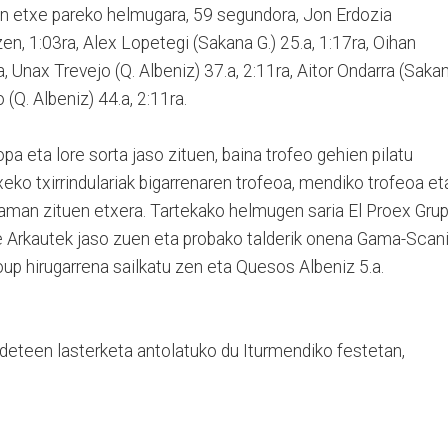
iaren etxe pareko helmugara, 59 segundora, Jon Erdozia
 zen, 1:03ra, Alex Lopetegi (Sakana G.) 25.a, 1:17ra, Oihan
ra, Unax Trevejo (Q. Albeniz) 37.a, 2:11ra, Aitor Ondarra (Saka
 (Q. Albeniz) 44.a, 2:11ra.
pa eta lore sorta jaso zituen, baina trofeo gehien pilatu
xeko txirrindulariak bigarrenaren trofeoa, mendiko trofeoa et
aman zituen etxera. Tartekako helmugen saria El Proex Gru
e Arkautek jaso zuen eta probako talderik onena Gama-Scani
oup hirugarrena sailkatu zen eta Quesos Albeniz 5.a.
adeteen lasterketa antolatuko du Iturmendiko festetan,