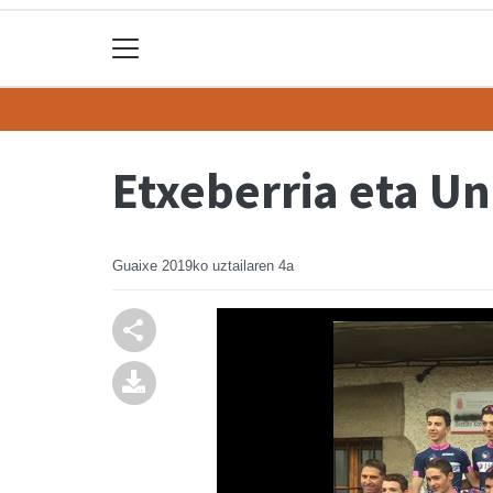
Etxeberria eta Un
Guaixe
2019ko uztailaren 4a