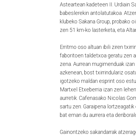
Asteartean kadeteen II. Urdiain Sa
babeslerekin antolatutakoa. Atze
klubeko Sakana Group, probako oila
zen 51 km-ko lasterketa, eta Altam
Erritmo oso altuan ibili ziren txi
faboritoen taldetxoa geratu zen a
zena. Aurrean mugimenduak izan zi
azkenean, bost txirrindulariz osat
igotzeko maldan esprint oso estu
Martxel Etxeberria izan zen lehe
aurretik. Cafenasako Nicolas Go
sartu zen. Garaipena lortzeagati
bat eman du aurrera eta denborald
Gainontzeko sakandarrak atzerago 