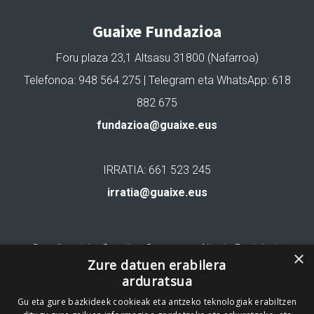
Guaixe Fundazioa
Foru plaza 23,1 Altsasu 31800 (Nafarroa)
Telefonoa: 948 564 275 | Telegram eta WhatsApp: 618
882 675
fundazioa@guaixe.eus
IRRATIA: 661 523 245
irratia@guaixe.eus
Gure lizentzia
: Creative Commons Aitortu Partekatu
×
Zure datuen erabilera
arduratsua
Codesyntaxek garatua
Gu eta gure bazkideek cookieak eta antzeko teknologiak erabiltzen