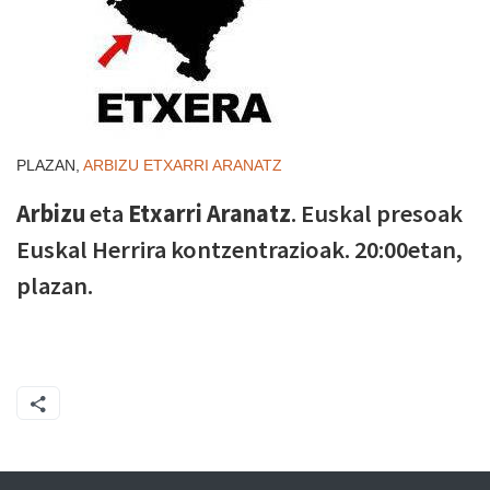
PLAZAN,
ARBIZU
ETXARRI ARANATZ
Arbizu
eta
Etxarri Aranatz
. Euskal presoak
Euskal Herrira kontzentrazioak. 20:00etan,
plazan.