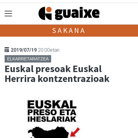
SAKANA
2019/07/19
20:00etan
ELKARRETARATZEA
Euskal presoak Euskal
Herrira kontzentrazioak