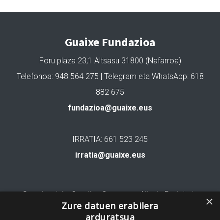
Guaixe Fundazioa
Foru plaza 23,1 Altsasu 31800 (Nafarroa)
Telefonoa: 948 564 275 | Telegram eta WhatsApp: 618
882 675
fundazioa@guaixe.eus
IRRATIA: 661 523 245
irratia@guaixe.eus
Gure lizentzia
: Creative Commons Aitortu Partekatu
×
Zure datuen erabilera
arduratsua
Codesyntaxek garatua