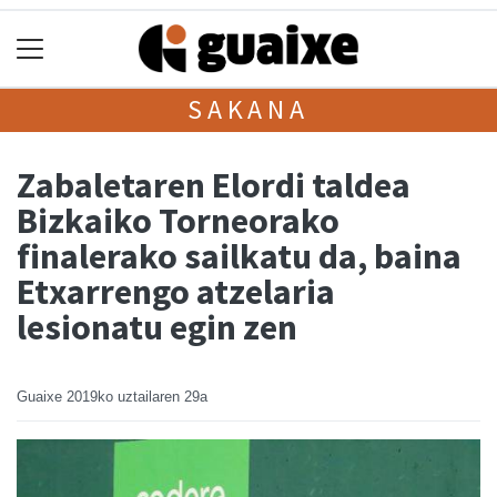
SAKANA
Zabaletaren Elordi taldea
Bizkaiko Torneorako
finalerako sailkatu da, baina
Etxarrengo atzelaria
lesionatu egin zen
Guaixe
2019ko uztailaren 29a