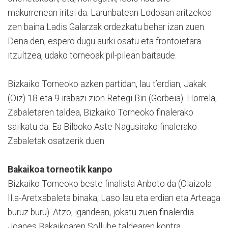
makurrenean iritsi da. Larunbatean Lodosan aritzekoa
zen baina Ladis Galarzak ordezkatu behar izan zuen.
Dena den, espero dugu aurki osatu eta frontoietara
itzultzea, udako torneoak pil-pilean baitaude.
Bizkaiko Torneoko azken partidan, lau t’erdian, Jakak
(Oiz) 18 eta 9 irabazi zion Retegi Biri (Gorbeia). Horrela,
Zabaletaren taldea, Bizkaiko Torneoko finalerako
sailkatu da. Ea Bilboko Aste Nagusirako finalerako
Zabaletak osatzerik duen.
Bakaikoa torneotik kanpo
Bizkaiko Torneoko beste finalista Anboto da (Olaizola
II.a-Aretxabaleta binaka; Laso lau eta erdian eta Arteaga
buruz buru). Atzo, igandean, jokatu zuen finalerdia
Joanes Bakaikoaren Sollube taldearen kontra,