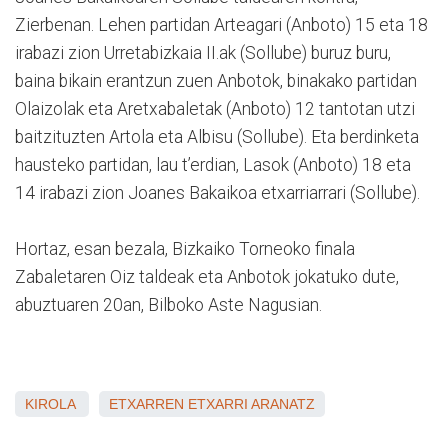
Zierbenan. Lehen partidan Arteagari (Anboto) 15 eta 18
irabazi zion Urretabizkaia II.ak (Sollube) buruz buru,
baina bikain erantzun zuen Anbotok, binakako partidan
Olaizolak eta Aretxabaletak (Anboto) 12 tantotan utzi
baitzituzten Artola eta Albisu (Sollube). Eta berdinketa
hausteko partidan, lau t’erdian, Lasok (Anboto) 18 eta
14 irabazi zion Joanes Bakaikoa etxarriarrari (Sollube).
Hortaz, esan bezala, Bizkaiko Torneoko finala
Zabaletaren Oiz taldeak eta Anbotok jokatuko dute,
abuztuaren 20an, Bilboko Aste Nagusian.
KIROLA
ETXARREN
ETXARRI ARANATZ