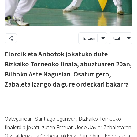
Entzun
Itzuli
Elordik eta Anbotok jokatuko dute
Bizkaiko Torneoko finala, abuztuaren 20an,
Bilboko Aste Nagusian. Osatuz gero,
Zabaleta izango da gure ordezkari bakarra
Ostegunean, Santiago egunean, Bizkaiko Torneoko
finalerdia jokatu zuten Ermuan Jose Javier Zabaletaren
Oiz taldeak eta Gorbeia taldeak. Buruz buru, lehenik eta