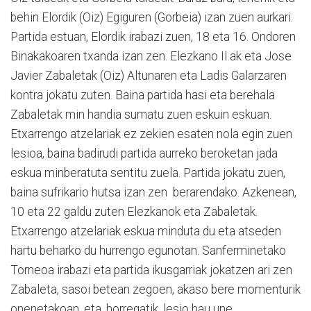
behin Elordik (Oiz) Egiguren (Gorbeia) izan zuen aurkari.
Partida estuan, Elordik irabazi zuen, 18 eta 16. Ondoren
Binakakoaren txanda izan zen. Elezkano II.ak eta Jose
Javier Zabaletak (Oiz) Altunaren eta Ladis Galarzaren
kontra jokatu zuten. Baina partida hasi eta berehala
Zabaletak min handia sumatu zuen eskuin eskuan.
Etxarrengo atzelariak ez zekien esaten nola egin zuen
lesioa, baina badirudi partida aurreko beroketan jada
eskua minberatuta sentitu zuela. Partida jokatu zuen,
baina sufrikario hutsa izan zen berarendako. Azkenean,
10 eta 22 galdu zuten Elezkanok eta Zabaletak.
Etxarrengo atzelariak eskua minduta du eta atseden
hartu beharko du hurrengo egunotan. Sanferminetako
Torneoa irabazi eta partida ikusgarriak jokatzen ari zen
Zabaleta, sasoi betean zegoen, akaso bere momenturik
onenetakoan, eta, horregatik, lesio hau une