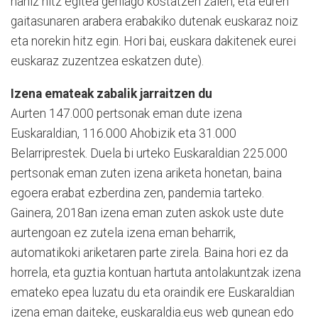
nahiz hitz egitea gehiago kostatzen zaien, eta euren
gaitasunaren arabera erabakiko dutenak euskaraz noiz
eta norekin hitz egin. Hori bai, euskara dakitenek eurei
euskaraz zuzentzea eskatzen dute).
Izena emateak zabalik jarraitzen du
Aurten 147.000 pertsonak eman dute izena
Euskaraldian, 116.000 Ahobizik eta 31.000
Belarriprestek. Duela bi urteko Euskaraldian 225.000
pertsonak eman zuten izena ariketa honetan, baina
egoera erabat ezberdina zen, pandemia tarteko.
Gainera, 2018an izena eman zuten askok uste dute
aurtengoan ez zutela izena eman beharrik,
automatikoki ariketaren parte zirela. Baina hori ez da
horrela, eta guztia kontuan hartuta antolakuntzak izena
emateko epea luzatu du eta oraindik ere Euskaraldian
izena eman daiteke, euskaraldia.eus web gunean edo