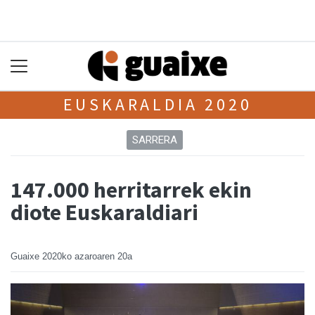
EUSKARALDIA 2020
SARRERA
147.000 herritarrek ekin
diote Euskaraldiari
Guaixe
2020ko azaroaren 20a