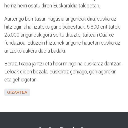
herriz herri osatu diren Euskaraldia taldeetan.
Aurtengo berritasun nagusia ariguneak dira, euskaraz
hitz egin ahal izateko gune babestuak. 6.800 entitatek
25.000 arigunetik gora sortu dituzte, tartean Guaixe
fundazioa. Edozein hiztunek arigune hauetan euskaraz
aritzeko aukera duela badaki.
Beraz, txapa jantzi eta hasi mingaina euskaraz dantzan.
Leloak dioen bezala, euskaraz gehiago, gehiagorekin
eta gehiagotan.
GIZARTEA