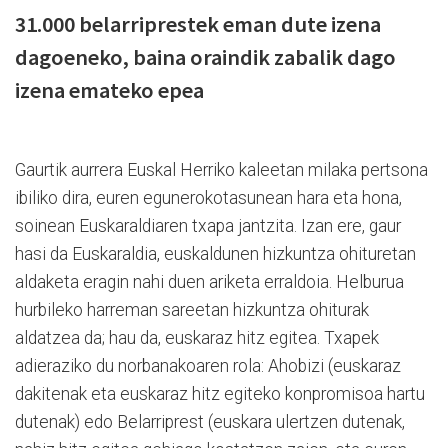
31.000 belarriprestek eman dute izena
dagoeneko, baina oraindik zabalik dago
izena emateko epea
Gaurtik aurrera Euskal Herriko kaleetan milaka pertsona
ibiliko dira, euren egunerokotasunean hara eta hona,
soinean Euskaraldiaren txapa jantzita. Izan ere, gaur
hasi da Euskaraldia, euskaldunen hizkuntza ohituretan
aldaketa eragin nahi duen ariketa erraldoia. Helburua
hurbileko harreman sareetan hizkuntza ohiturak
aldatzea da; hau da, euskaraz hitz egitea. Txapek
adieraziko du norbanakoaren rola: Ahobizi (euskaraz
dakitenak eta euskaraz hitz egiteko konpromisoa hartu
dutenak) edo Belarriprest (euskara ulertzen dutenak,