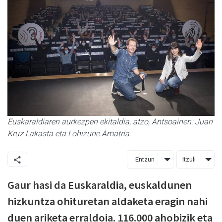
Euskaraldiaren aurkezpen ekitaldia, atzo, Antsoainen: Juan
Kruz Lakasta eta Lohizune Amatria.
Entzun
Itzuli
Gaur hasi da Euskaraldia, euskaldunen
hizkuntza ohituretan aldaketa eragin nahi
duen ariketa erraldoia. 116.000 ahobizik eta