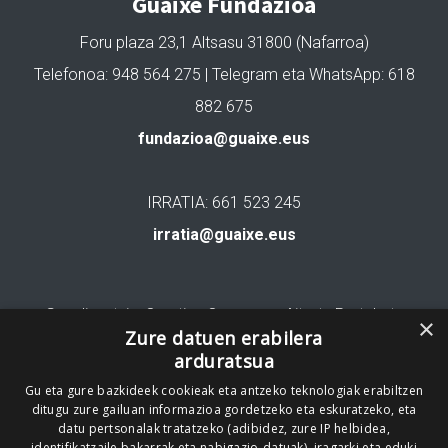
Guaixe Fundazioa
Foru plaza 23,1 Altsasu 31800 (Nafarroa)
Telefonoa: 948 564 275 | Telegram eta WhatsApp: 618
882 675
fundazioa@guaixe.eus
IRRATIA: 661 523 245
irratia@guaixe.eus
Gure lizentzia
: Creative Commons Aitortu Partekatu
×
Zure datuen erabilera
arduratsua
Codesyntaxek garatua
Gu eta gure bazkideek cookieak eta antzeko teknologiak erabiltzen
ditugu zure gailuan informazioa gordetzeko eta eskuratzeko, eta
datu pertsonalak tratatzeko (adibidez, zure IP helbidea,
identifikatzaile bakarrak eta nabigazio-datuak), iragarki eta eduki