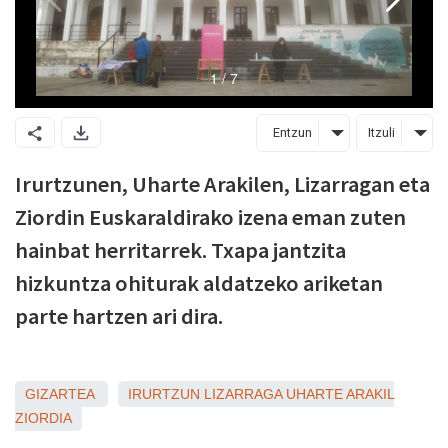
Entzun
Itzuli
Irurtzunen, Uharte Arakilen, Lizarragan eta
Ziordin Euskaraldirako izena eman zuten
hainbat herritarrek. Txapa jantzita
hizkuntza ohiturak aldatzeko ariketan
parte hartzen ari dira.
GIZARTEA
IRURTZUN
LIZARRAGA
UHARTE ARAKIL
ZIORDIA