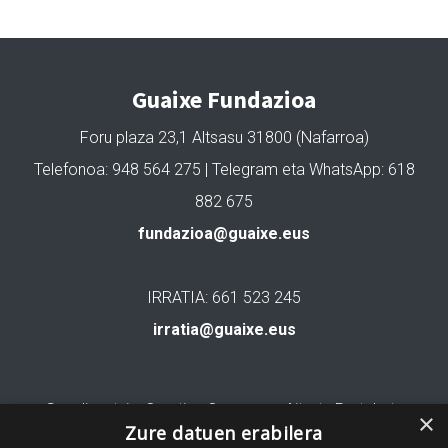
Guaixe Fundazioa
Foru plaza 23,1 Altsasu 31800 (Nafarroa)
Telefonoa: 948 564 275 | Telegram eta WhatsApp: 618
882 675
fundazioa@guaixe.eus
IRRATIA: 661 523 245
irratia@guaixe.eus
Gure lizentzia
: Creative Commons Aitortu Partekatu
×
Zure datuen erabilera