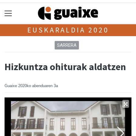
EUSKARALDIA 2020
SARRERA
Hizkuntza ohiturak aldatzen
Guaixe
2020ko abenduaren 3a