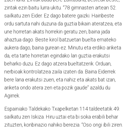
zintak ezin baitu lurra ukitu. “78 gimnasten artean 52.
sailkatu zen Eider. Ez dago batere gaizki. Hainbeste
ordu sartuta nahi duzuna da guztia bikain ateratzea, eta
une horretan akats horrekin geratu zen, baina jada
ahaztua dago. Beste kirol batzuetan buelta emateko
aukera dago, baina gurean ez. Minutu eta erdiko ariketa
da, eta tarte horretan egindako lan guztia erakutsi
beharko duzu. Ez dago atzera bueltatzerik. Orduan,
nerbioak kontrolatzea zaila izaten da. Baina Eiderrek
bere lana erakutsi zuen, eta nahiz eta akats bat izan,
ariketa ondo atera zen eta pozik gaude” azaldu du
Agirrek.
Espainiako Taldekako Txapelketan 114 taldeetatik 49.
sailkatu zen Iskiza. Hiru uztai eta bi soka erabili behar
zituzten, konbinazio nahiko berezia. “Oso ongi ibili ziren.