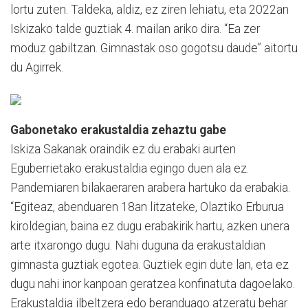
lortu zuten. Taldeka, aldiz, ez ziren lehiatu, eta 2022an
Iskizako talde guztiak 4. mailan ariko dira. “Ea zer
moduz gabiltzan. Gimnastak oso gogotsu daude” aitortu
du Agirrek.
Gabonetako erakustaldia zehaztu gabe
Iskiza Sakanak oraindik ez du erabaki aurten
Eguberrietako erakustaldia egingo duen ala ez.
Pandemiaren bilakaeraren arabera hartuko da erabakia.
“Egiteaz, abenduaren 18an litzateke, Olaztiko Erburua
kiroldegian, baina ez dugu erabakirik hartu, azken unera
arte itxarongo dugu. Nahi duguna da erakustaldian
gimnasta guztiak egotea. Guztiek egin dute lan, eta ez
dugu nahi inor kanpoan geratzea konfinatuta dagoelako.
Erakustaldia ilbeltzera edo beranduago atzeratu behar