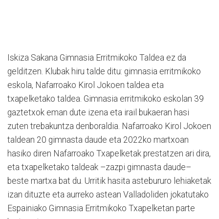
Iskiza Sakana Gimnasia Erritmikoko Taldea ez da
gelditzen. Klubak hiru talde ditu: gimnasia erritmikoko
eskola, Nafarroako Kirol Jokoen taldea eta
txapelketako taldea. Gimnasia erritmikoko eskolan 39
gaztetxok eman dute izena eta irail bukaeran hasi
zuten trebakuntza denboraldia. Nafarroako Kirol Jokoen
taldean 20 gimnasta daude eta 2022ko martxoan
hasiko diren Nafarroako Txapelketak prestatzen ari dira,
eta txapelketako taldeak –zazpi gimnasta daude–
beste martxa bat du. Urritik hasita astebururo lehiaketak
izan dituzte eta aurreko astean Valladoliden jokatutako
Espainiako Gimnasia Erritmikoko Txapelketan parte