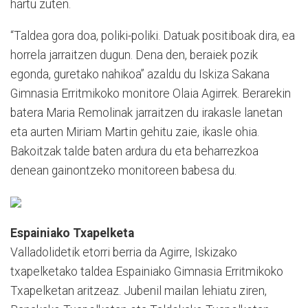
hartu zuten.
“Taldea gora doa, poliki-poliki. Datuak positiboak dira, ea
horrela jarraitzen dugun. Dena den, beraiek pozik
egonda, guretako nahikoa” azaldu du Iskiza Sakana
Gimnasia Erritmikoko monitore Olaia Agirrek. Berarekin
batera Maria Remolinak jarraitzen du irakasle lanetan
eta aurten Miriam Martin gehitu zaie, ikasle ohia.
Bakoitzak talde baten ardura du eta beharrezkoa
denean gainontzeko monitoreen babesa du.
Espainiako Txapelketa
Valladolidetik etorri berria da Agirre, Iskizako
txapelketako taldea Espainiako Gimnasia Erritmikoko
Txapelketan aritzeaz. Jubenil mailan lehiatu ziren,