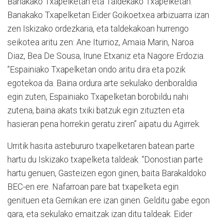
Banakako Txapelketan eta Taldekako Txapelketan.
Banakako Txapelketan Eider Goikoetxea arbizuarra izan
zen Iskizako ordezkaria, eta taldekakoan hurrengo
seikotea aritu zen: Ane Iturrioz, Amaia Marin, Naroa
Diaz, Bea De Sousa, Irune Etxaniz eta Nagore Erdozia.
“Espainiako Txapelketan ondo aritu dira eta pozik
egotekoa da. Baina ordura arte sekulako denboraldia
egin zuten, Espainiako Txapelketan borobildu nahi
zutena, baina akats txiki batzuk egin zituzten eta
hasieran pena horrekin geratu ziren” aipatu du Agirrek.
Urritik hasita astebururo txapelketaren batean parte
hartu du Iskizako txapelketa taldeak. “Donostian parte
hartu genuen, Gasteizen egon ginen, baita Barakaldoko
BEC-en ere. Nafarroan pare bat txapelketa egin
genituen eta Gernikan ere izan ginen. Gelditu gabe egon
gara, eta sekulako emaitzak izan ditu taldeak. Eider