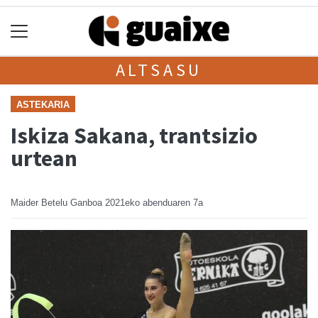
ALTSASU
ASTEKARIA
Iskiza Sakana, trantsizio
urtean
Maider Betelu Ganboa
2021eko abenduaren 7a