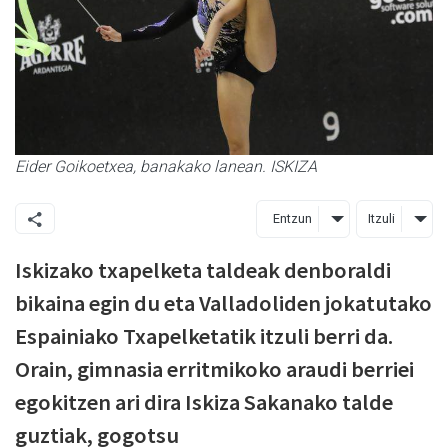
Eider Goikoetxea, banakako lanean. ISKIZA
Entzun
Itzuli
Iskizako txapelketa taldeak denboraldi
bikaina egin du eta Valladoliden jokatutako
Espainiako Txapelketatik itzuli berri da.
Orain, gimnasia erritmikoko araudi berriei
egokitzen ari dira Iskiza Sakanako talde
guztiak, gogotsu