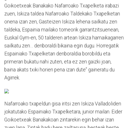
Goikoetxeak Banakako Nafarroako Txapelketa irabazi
zuen, Iskiza taldea Nafarroako Taldekako Txapelketan
onena izan zen, Gasteizen Iskiza lehena sailkatu zen
taldeka, Espainia mailako torneorik garrantzitsuenean,
Euskal Gym-en, 50 talderen artean Iskiza hamaikagarren
sailkatu zen… denboraldi bikaina egin dugu. Horregatik
Espainiako Txapelketan denboraldia borobildu eta
primeran bukatu nahi zuten, eta ez zen gaizki joan,
baina akats txiki horien pena izan dute” gaineratu du
Agirrek.
Nafarroako txapeldun gisa iritsi zen Iskiza Valladoliden
jokatutako Espainiako Txapelketara, junior mailan. Eider
Goikoetxeak Banakakoan zintarekin egin behar izan
zuen lana. Zintak badu bere zailtasuna, besteak beste,