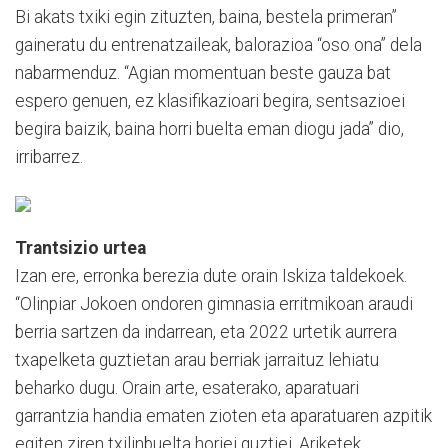
Bi akats txiki egin zituzten, baina, bestela primeran”
gaineratu du entrenatzaileak, balorazioa “oso ona” dela
nabarmenduz. “Agian momentuan beste gauza bat
espero genuen, ez klasifikazioari begira, sentsazioei
begira baizik, baina horri buelta eman diogu jada” dio,
irribarrez.
Trantsizio urtea
Izan ere, erronka berezia dute orain Iskiza taldekoek.
“Olinpiar Jokoen ondoren gimnasia erritmikoan araudi
berria sartzen da indarrean, eta 2022 urtetik aurrera
txapelketa guztietan arau berriak jarraituz lehiatu
beharko dugu. Orain arte, esaterako, aparatuari
garrantzia handia ematen zioten eta aparatuaren azpitik
egiten ziren txilinbuelta horiei guztiei. Ariketek