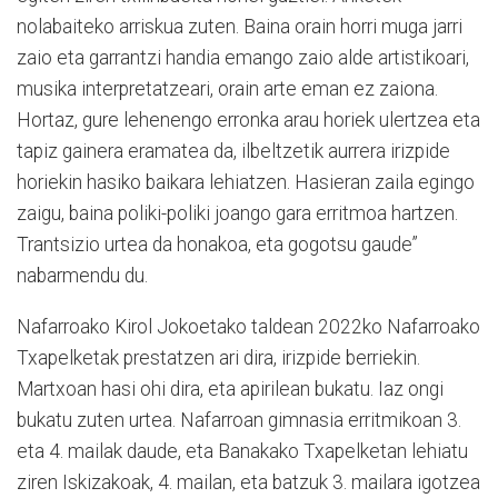
nolabaiteko arriskua zuten. Baina orain horri muga jarri
zaio eta garrantzi handia emango zaio alde artistikoari,
musika interpretatzeari, orain arte eman ez zaiona.
Hortaz, gure lehenengo erronka arau horiek ulertzea eta
tapiz gainera eramatea da, ilbeltzetik aurrera irizpide
horiekin hasiko baikara lehiatzen. Hasieran zaila egingo
zaigu, baina poliki-poliki joango gara erritmoa hartzen.
Trantsizio urtea da honakoa, eta gogotsu gaude”
nabarmendu du.
Nafarroako Kirol Jokoetako taldean 2022ko Nafarroako
Txapelketak prestatzen ari dira, irizpide berriekin.
Martxoan hasi ohi dira, eta apirilean bukatu. Iaz ongi
bukatu zuten urtea. Nafarroan gimnasia erritmikoan 3.
eta 4. mailak daude, eta Banakako Txapelketan lehiatu
ziren Iskizakoak, 4. mailan, eta batzuk 3. mailara igotzea