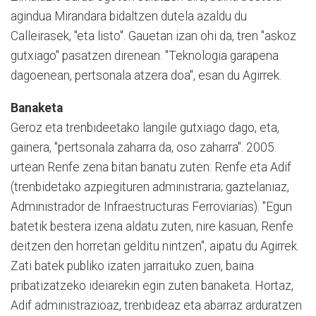
agindua Mirandara bidaltzen dutela azaldu du
Calleirasek, "eta listo". Gauetan izan ohi da, tren "askoz
gutxiago" pasatzen direnean. "Teknologia garapena
dagoenean, pertsonala atzera doa", esan du Agirrek.
Banaketa
Geroz eta trenbideetako langile gutxiago dago, eta,
gainera, "pertsonala zaharra da, oso zaharra". 2005.
urtean Renfe zena bitan banatu zuten: Renfe eta Adif
(trenbidetako azpiegituren administraria; gaztelaniaz,
Administrador de Infraestructuras Ferroviarias). "Egun
batetik bestera izena aldatu zuten, nire kasuan, Renfe
deitzen den horretan gelditu nintzen", aipatu du Agirrek.
Zati batek publiko izaten jarraituko zuen, baina
pribatizatzeko ideiarekin egin zuten banaketa. Hortaz,
Adif administrazioaz, trenbideaz eta abarraz arduratzen