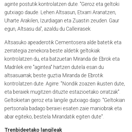
aginte postutik kontrolatzen dute. "Geroz eta geltoki
gutxiago daude. Lehen Altsasun, Etxarri Aranatzen,
Uharte Arakilen, Izurdiagan eta Zuastin zeuden. Gaur
egun, Altsasu da", azaldu du Calleirasek.
Altsasuko apeaderotik Cementosera alde batetik eta
zerrategia zenekora beste aldetik geltokiak
kontrolatzen du, eta batzuetan Miranda de Ebrok eta
Madrilek ere "agintea" hartzen dutela esan du
altsasuarrak; beste guztia Miranda de Ebrotik
kontrolatzen dute. Agirre: "Nondik zoazen ikusten dute,
eta beraiek mugitzen dituzte estazioetako orratzak".
Geltokietan geroz eta langile gutxiago dago: "Geltokian
pertsonala badago beraiei esaten zaie maniobrak eta
abar egiteko, bestela Mirandatik egiten dute".
Trenbideetako langileak