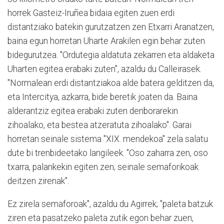
horrek Gasteiz-Iruñea bidaia egiten zuen erdi
distantziako batekin gurutzatzen zen Etxarri Aranatzen,
baina egun horretan Uharte Arakilen egin behar zuten
bidegurutzea. "Ordutegia aldatuta zekarren eta aldaketa
Uharten egitea erabaki zuten", azaldu du Calleirasek.
"Normalean erdi distantziakoa alde batera gelditzen da,
eta Intercitya, azkarra, bide beretik joaten da. Baina
alderantziz egitea erabaki zuten denborarekin
zihoalako, eta bestea atzeratuta zihoalako". Garai
horretan seinale sistema "XIX. mendekoa" zela salatu
dute bi trenbideetako langileek. "Oso zaharra zen, oso
txarra, palankekin egiten zen; seinale semaforikoak
deitzen zirenak".
Ez zirela semaforoak", azaldu du Agirrek; "paleta batzuk
ziren eta pasatzeko paleta zutik egon behar zuen,