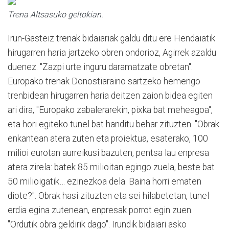
Trena Altsasuko geltokian.
Irun-Gasteiz trenak bidaiariak galdu ditu ere Hendaiatik
hirugarren haria jartzeko obren ondorioz, Agirrek azaldu
duenez. "Zazpi urte inguru daramatzate obretan".
Europako trenak Donostiaraino sartzeko hemengo
trenbidean hirugarren haria deitzen zaion bidea egiten
ari dira, "Europako zabalerarekin, pixka bat meheagoa",
eta hori egiteko tunel bat handitu behar zituzten. "Obrak
enkantean atera zuten eta proiektua, esaterako, 100
milioi eurotan aurreikusi bazuten, pentsa lau enpresa
atera zirela: batek 85 milioitan egingo zuela, beste bat
50 milioigatik… ezinezkoa dela. Baina horri ematen
diote?". Obrak hasi zituzten eta sei hilabetetan, tunel
erdia egina zutenean, enpresak porrot egin zuen.
"Ordutik obra geldirik dago". Irundik bidaiari asko