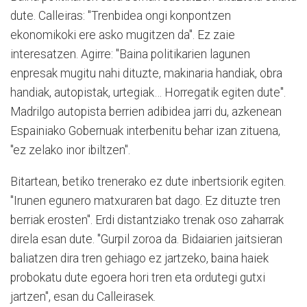
dute. Calleiras: "Trenbidea ongi konpontzen
ekonomikoki ere asko mugitzen da". Ez zaie
interesatzen. Agirre: "Baina politikarien lagunen
enpresak mugitu nahi dituzte, makinaria handiak, obra
handiak, autopistak, urtegiak… Horregatik egiten dute".
Madrilgo autopista berrien adibidea jarri du, azkenean
Espainiako Gobernuak interbenitu behar izan zituena,
"ez zelako inor ibiltzen".
Bitartean, betiko trenerako ez dute inbertsiorik egiten.
"Irunen egunero matxuraren bat dago. Ez dituzte tren
berriak erosten". Erdi distantziako trenak oso zaharrak
direla esan dute. "Gurpil zoroa da. Bidaiarien jaitsieran
baliatzen dira tren gehiago ez jartzeko, baina haiek
probokatu dute egoera hori tren eta ordutegi gutxi
jartzen", esan du Calleirasek.