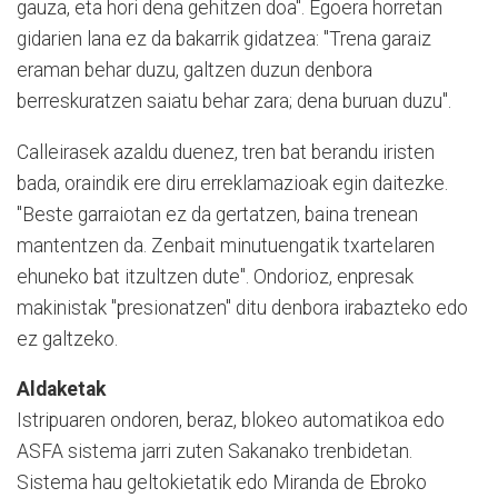
gauza, eta hori dena gehitzen doa". Egoera horretan
gidarien lana ez da bakarrik gidatzea: "Trena garaiz
eraman behar duzu, galtzen duzun denbora
berreskuratzen saiatu behar zara; dena buruan duzu".
Calleirasek azaldu duenez, tren bat berandu iristen
bada, oraindik ere diru erreklamazioak egin daitezke.
"Beste garraiotan ez da gertatzen, baina trenean
mantentzen da. Zenbait minutuengatik txartelaren
ehuneko bat itzultzen dute". Ondorioz, enpresak
makinistak "presionatzen" ditu denbora irabazteko edo
ez galtzeko.
Aldaketak
Istripuaren ondoren, beraz, blokeo automatikoa edo
ASFA sistema jarri zuten Sakanako trenbidetan.
Sistema hau geltokietatik edo Miranda de Ebroko