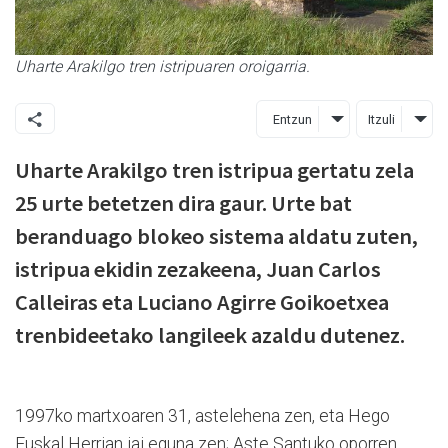
Uharte Arakilgo tren istripuaren oroigarria.
Entzun
Itzuli
Uharte Arakilgo tren istripua gertatu zela
25 urte betetzen dira gaur. Urte bat
beranduago blokeo sistema aldatu zuten,
istripua ekidin zezakeena, Juan Carlos
Calleiras eta Luciano Agirre Goikoetxea
trenbideetako langileek azaldu dutenez.
1997ko martxoaren 31, astelehena zen, eta Hego
Euskal Herrian jai eguna zen; Aste Santuko oporren