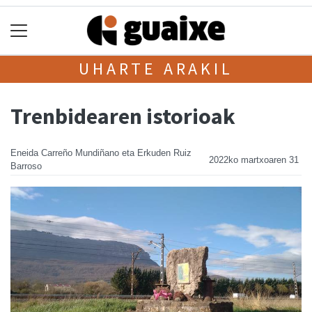
UHARTE ARAKIL
Trenbidearen istorioak
Eneida Carreño Mundiñano eta Erkuden Ruiz
2022ko martxoaren 31
Barroso