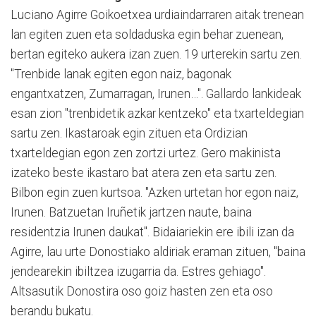
Luciano Agirre Goikoetxea urdiaindarraren aitak trenean
lan egiten zuen eta soldaduska egin behar zuenean,
bertan egiteko aukera izan zuen. 19 urterekin sartu zen.
"Trenbide lanak egiten egon naiz, bagonak
engantxatzen, Zumarragan, Irunen…". Gallardo lankideak
esan zion "trenbidetik azkar kentzeko" eta txarteldegian
sartu zen. Ikastaroak egin zituen eta Ordizian
txarteldegian egon zen zortzi urtez. Gero makinista
izateko beste ikastaro bat atera zen eta sartu zen.
Bilbon egin zuen kurtsoa. "Azken urtetan hor egon naiz,
Irunen. Batzuetan Iruñetik jartzen naute, baina
residentzia Irunen daukat". Bidaiariekin ere ibili izan da
Agirre, lau urte Donostiako aldiriak eraman zituen, "baina
jendearekin ibiltzea izugarria da. Estres gehiago".
Altsasutik Donostira oso goiz hasten zen eta oso
berandu bukatu.