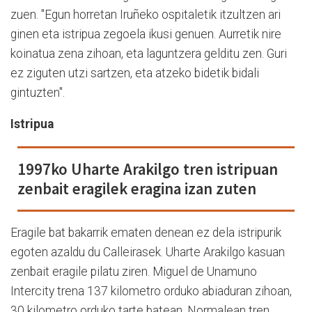
zuen. "Egun horretan Iruñeko ospitaletik itzultzen ari
ginen eta istripua zegoela ikusi genuen. Aurretik nire
koinatua zena zihoan, eta laguntzera gelditu zen. Guri
ez ziguten utzi sartzen, eta atzeko bidetik bidali
gintuzten".
Istripua
1997ko Uharte Arakilgo tren istripuan
zenbait eragilek eragina izan zuten
Eragile bat bakarrik ematen denean ez dela istripurik
egoten azaldu du Calleirasek. Uharte Arakilgo kasuan
zenbait eragile pilatu ziren. Miguel de Unamuno
Intercity trena 137 kilometro orduko abiaduran zihoan,
30 kilometro orduko tarte batean. Normalean tren