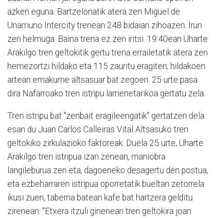
azken eguna. Bartzelonatik atera zen Miguel de
Unamuno Intercity trenean 248 bidaiari zihoazen. Irun
zen helmuga. Baina trena ez zen iritsi. 19:40ean Uharte
Arakilgo tren geltokitik gertu trena errailetatik atera zen
hemezortzi hildako eta 115 zauritu eragiten; hildakoen
artean emakume altsasuar bat zegoen. 25 urte pasa
dira Nafarroako tren istripu larrienetarikoa gertatu zela.
Tren istripu bat "zenbait eragileengatik" gertatzen dela
esan du Juan Carlos Calleiras Vital Altsasuko tren
geltokiko zirkulazioko faktoreak. Duela 25 urte, Uharte
Arakilgo tren istripua izan zenean, maniobra
langileburua zen eta, dagoeneko desagertu den postua,
eta ezbeharraren istripua oporretatik bueltan zetorrela
ikusi zuen, taberna batean kafe bat hartzera gelditu
zirenean. "Etxera itzuli ginenean tren geltokira joan