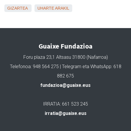
GIZARTEA
UHARTE ARAKIL
Guaixe Fundazioa
Foru plaza 23,1 Altsasu 31800 (Nafarroa)
Telefonoa: 948 564 275 | Telegram eta WhatsApp: 618
882 675
fundazioa@guaixe.eus
IRRATIA: 661 523 245
irratia@guaixe.eus