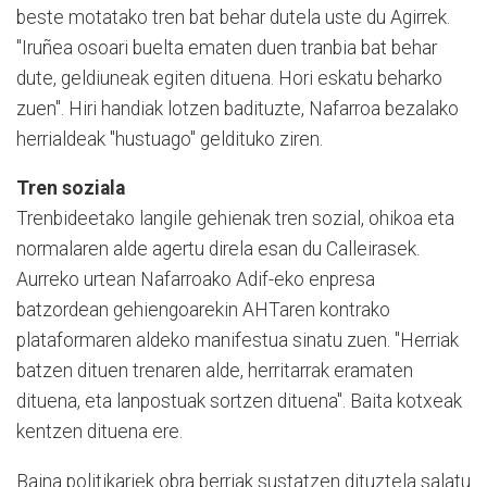
beste motatako tren bat behar dutela uste du Agirrek.
"Iruñea osoari buelta ematen duen tranbia bat behar
dute, geldiuneak egiten dituena. Hori eskatu beharko
zuen". Hiri handiak lotzen badituzte, Nafarroa bezalako
herrialdeak "hustuago" geldituko ziren.
Tren soziala
Trenbideetako langile gehienak tren sozial, ohikoa eta
normalaren alde agertu direla esan du Calleirasek.
Aurreko urtean Nafarroako Adif-eko enpresa
batzordean gehiengoarekin AHTaren kontrako
plataformaren aldeko manifestua sinatu zuen. "Herriak
batzen dituen trenaren alde, herritarrak eramaten
dituena, eta lanpostuak sortzen dituena". Baita kotxeak
kentzen dituena ere.
Baina politikariek obra berriak sustatzen dituztela salatu