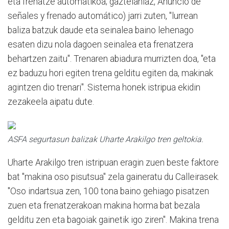
eta frenatze automatikoa; gaztelaniaz, Anuncio de
señales y frenado automático) jarri zuten, "lurrean
baliza batzuk daude eta seinalea baino lehenago
esaten dizu nola dagoen seinalea eta frenatzera
behartzen zaitu". Trenaren abiadura murrizten doa, "eta
ez baduzu hori egiten trena gelditu egiten da, makinak
agintzen dio trenari". Sistema honek istripua ekidin
zezakeela aipatu dute.
ASFA segurtasun balizak Uharte Arakilgo tren geltokia.
Uharte Arakilgo tren istripuan eragin zuen beste faktore
bat "makina oso pisutsua" zela gaineratu du Calleirasek.
"Oso indartsua zen, 100 tona baino gehiago pisatzen
zuen eta frenatzerakoan makina horma bat bezala
gelditu zen eta bagoiak gainetik igo ziren". Makina trena