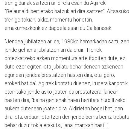
tren gidariak sartzen ari direla esan du Agirrek.
"Belaunaldi berrietako batzuk ari dira sartzen". Altsasuko
tren geltokian, aldiz, momentu honetan,
emakumezkorik ez dagoela esan du Calleirasek.
"Jendea jubilatzen ari da, 1980ko hamarkadan sartu zen
jende gehiena jubilatzen ari da orain. Horiek
ordezkatzeko azken momentura arte itxoiten dute, ez
dute ezer egiten, eta jubilatu behar denean azkenean
egunean jendea prestatzen hasten dira, eta, gero,
erokeri bat da". Agirrek kontatu duenez, Irunera kanpotik
etorritako jende asko joaten da prestatzera, lanean
hasten dira, "baina gehienak haien herritara hurbiltzeko
aukera dutenean joaten dira. Aldirietan hogei bat joan
dira, eta, orduan, etortzen den jende berria berriz trebatu
behar duzu: tokia erakutsi, lana, martxan hasi…".