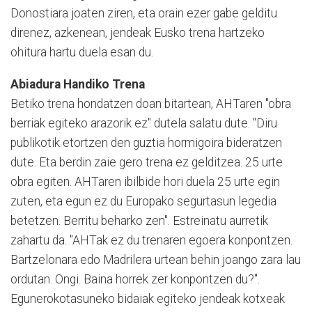
Donostiara joaten ziren, eta orain ezer gabe gelditu
direnez, azkenean, jendeak Eusko trena hartzeko
ohitura hartu duela esan du.
Abiadura Handiko Trena
Betiko trena hondatzen doan bitartean, AHTaren "obra
berriak egiteko arazorik ez" dutela salatu dute. "Diru
publikotik etortzen den guztia hormigoira bideratzen
dute. Eta berdin zaie gero trena ez gelditzea. 25 urte
obra egiten. AHTaren ibilbide hori duela 25 urte egin
zuten, eta egun ez du Europako segurtasun legedia
betetzen. Berritu beharko zen". Estreinatu aurretik
zahartu da. "AHTak ez du trenaren egoera konpontzen.
Bartzelonara edo Madrilera urtean behin joango zara lau
ordutan. Ongi. Baina horrek zer konpontzen du?".
Egunerokotasuneko bidaiak egiteko jendeak kotxeak