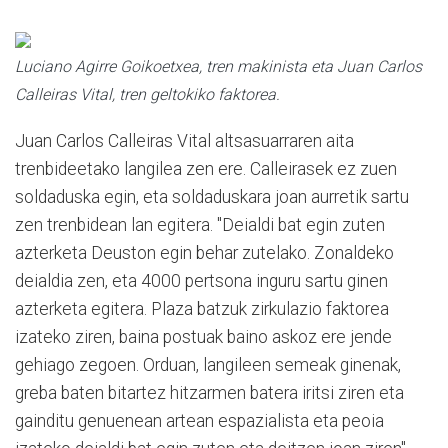
Luciano Agirre Goikoetxea, tren makinista eta Juan Carlos
Calleiras Vital, tren geltokiko faktorea.
Juan Carlos Calleiras Vital altsasuarraren aita
trenbideetako langilea zen ere. Calleirasek ez zuen
soldaduska egin, eta soldaduskara joan aurretik sartu
zen trenbidean lan egitera. "Deialdi bat egin zuten
azterketa Deuston egin behar zutelako. Zonaldeko
deialdia zen, eta 4000 pertsona inguru sartu ginen
azterketa egitera. Plaza batzuk zirkulazio faktorea
izateko ziren, baina postuak baino askoz ere jende
gehiago zegoen. Orduan, langileen semeak ginenak,
greba baten bitartez hitzarmen batera iritsi ziren eta
gainditu genuenean artean espazialista eta peoia