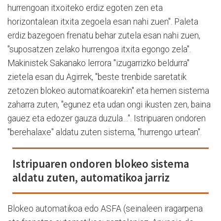
hurrengoan itxoiteko erdiz egoten zen eta
horizontalean itxita zegoela esan nahi zuen". Paleta
erdiz bazegoen frenatu behar zutela esan nahi zuen,
"suposatzen zelako hurrengoa itxita egongo zela".
Makinistek Sakanako lerrora "izugarrizko beldurra"
zietela esan du Agirrek, "beste trenbide saretatik
zetozen blokeo automatikoarekin" eta hemen sistema
zaharra zuten, "egunez eta udan ongi ikusten zen, baina
gauez eta edozer gauza duzula…". Istripuaren ondoren
"berehalaxe" aldatu zuten sistema, "hurrengo urtean".
Istripuaren ondoren blokeo sistema
aldatu zuten, automatikoa jarriz
Blokeo automatikoa edo ASFA (seinaleen iragarpena