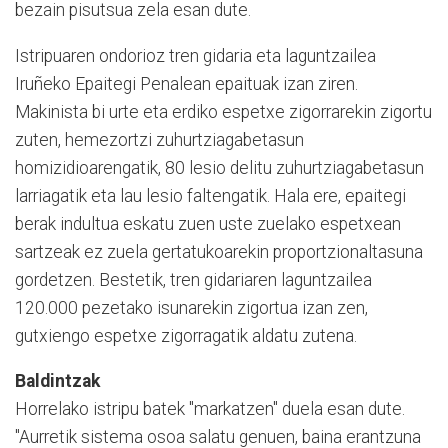
bezain pisutsua zela esan dute.
Istripuaren ondorioz tren gidaria eta laguntzailea
Iruñeko Epaitegi Penalean epaituak izan ziren.
Makinista bi urte eta erdiko espetxe zigorrarekin zigortu
zuten, hemezortzi zuhurtziagabetasun
homizidioarengatik, 80 lesio delitu zuhurtziagabetasun
larriagatik eta lau lesio faltengatik. Hala ere, epaitegi
berak indultua eskatu zuen uste zuelako espetxean
sartzeak ez zuela gertatukoarekin proportzionaltasuna
gordetzen. Bestetik, tren gidariaren laguntzailea
120.000 pezetako isunarekin zigortua izan zen,
gutxiengo espetxe zigorragatik aldatu zutena.
Baldintzak
Horrelako istripu batek "markatzen" duela esan dute.
"Aurretik sistema osoa salatu genuen, baina erantzuna