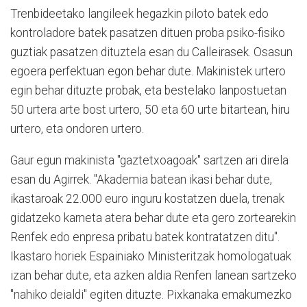
Trenbideetako langileek hegazkin piloto batek edo
kontroladore batek pasatzen dituen proba psiko-fisiko
guztiak pasatzen dituztela esan du Calleirasek. Osasun
egoera perfektuan egon behar dute. Makinistek urtero
egin behar dituzte probak, eta bestelako lanpostuetan
50 urtera arte bost urtero, 50 eta 60 urte bitartean, hiru
urtero, eta ondoren urtero.
Gaur egun makinista "gaztetxoagoak" sartzen ari direla
esan du Agirrek. "Akademia batean ikasi behar dute,
ikastaroak 22.000 euro inguru kostatzen duela, trenak
gidatzeko karneta atera behar dute eta gero zortearekin
Renfek edo enpresa pribatu batek kontratatzen ditu".
Ikastaro horiek Espainiako Ministeritzak homologatuak
izan behar dute, eta azken aldia Renfen lanean sartzeko
"nahiko deialdi" egiten dituzte. Pixkanaka emakumezko