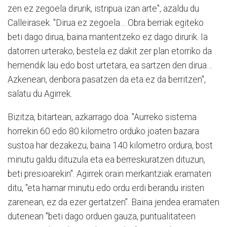
zen ez zegoela dirurik, istripua izan arte", azaldu du
Calleirasek. "Dirua ez zegoela… Obra berriak egiteko
beti dago dirua, baina mantentzeko ez dago dirurik. Ia
datorren urterako, bestela ez dakit zer plan etorriko da
hemendik lau edo bost urtetara, ea sartzen den dirua…
Azkenean, denbora pasatzen da eta ez da berritzen",
salatu du Agirrek.
Bizitza, bitartean, azkarrago doa. "Aurreko sistema
horrekin 60 edo 80 kilometro orduko joaten bazara
sustoa har dezakezu, baina 140 kilometro ordura, bost
minutu galdu dituzula eta ea berreskuratzen dituzun,
beti presioarekin". Agirrek orain merkantziak eramaten
ditu, "eta hamar minutu edo ordu erdi berandu iristen
zarenean, ez da ezer gertatzen". Baina jendea eramaten
dutenean "beti dago orduen gauza, puntualitateen