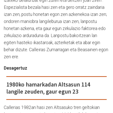
izateko deialdi bat egin zuten eta deitzen joan ziren".
Espezialista bezala hasi zen eta gero orratz zaindaria
izan zen, postu honetan egon zen azkenekoa izan zen;
ondoren maniobra langileburua izan zen, lanpostu
honetan azkena, eta gaur egun zirkulazio faktorea edo
zirkulazio arduraduna da. Lanpostu bakoitzean lan
egiten hasteko ikastaroak, azterketak eta abar egin
behar dizute. Calleiras Zumarragan eta Beasainen egon
zen ere.
Desagertuz
1980ko hamarkadan Altsasun 114
langile zeuden, gaur egun 23
Callerias 1982an hasi zen Altsasuko tren geltokian