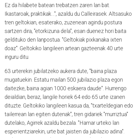
Ez da hilabete batean trebatzen zaren lan bat.
Ikastaroak, praktikak…", azaldu du Calleirasek. Altsasuko
tren geltokian, esaterako, zuzenean agindu postura
sartzen dira, "etorkizuna dela", esan duenez hori baita
geldituko den lanpostua. "Geltokiak pixkanaka ixten
doaz". Geltokiko langileen artean gazteenak 40 urte
inguru ditu.
63 urterekin jubilatzeko aukera dute, "baina plaza
mugatuekin. Estatu mailan 500 jubilazio plaza egon
daitezke, baina agian 1000 eskaera daude". Hurrengo
deialdian, beraz, langile horiek 64 edo 65 urte izanen
dituzte. Geltokiko langileen kasua da, "txarteldegian edo
tailerrean lan egiten dutenak", tren gidariek "murriztua"
dutelako, Agirrek azaldu bezala. "Hamar urteko lan
esperientziarekin, urte bat jaisten da jubilazio adina".