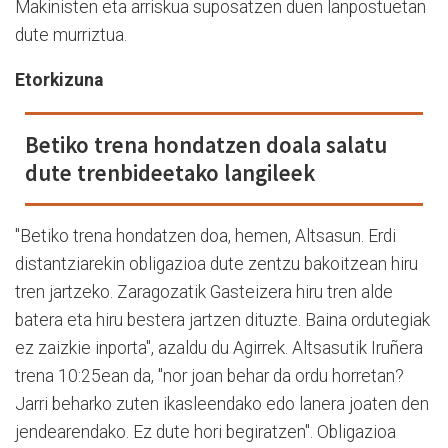
Makinisten eta arriskua suposatzen duen lanpostuetan
dute murriztua.
Etorkizuna
Betiko trena hondatzen doala salatu
dute trenbideetako langileek
"Betiko trena hondatzen doa, hemen, Altsasun. Erdi
distantziarekin obligazioa dute zentzu bakoitzean hiru
tren jartzeko. Zaragozatik Gasteizera hiru tren alde
batera eta hiru bestera jartzen dituzte. Baina ordutegiak
ez zaizkie inporta", azaldu du Agirrek. Altsasutik Iruñera
trena 10:25ean da, "nor joan behar da ordu horretan?
Jarri beharko zuten ikasleendako edo lanera joaten den
jendearendako. Ez dute hori begiratzen". Obligazioa