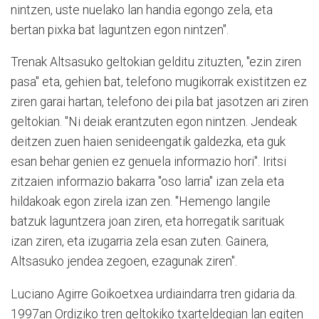
nintzen, uste nuelako lan handia egongo zela, eta
bertan pixka bat laguntzen egon nintzen".
Trenak Altsasuko geltokian gelditu zituzten, "ezin ziren
pasa" eta, gehien bat, telefono mugikorrak existitzen ez
ziren garai hartan, telefono dei pila bat jasotzen ari ziren
geltokian. "Ni deiak erantzuten egon nintzen. Jendeak
deitzen zuen haien senideengatik galdezka, eta guk
esan behar genien ez genuela informazio hori". Iritsi
zitzaien informazio bakarra "oso larria" izan zela eta
hildakoak egon zirela izan zen. "Hemengo langile
batzuk laguntzera joan ziren, eta horregatik sarituak
izan ziren, eta izugarria zela esan zuten. Gainera,
Altsasuko jendea zegoen, ezagunak ziren".
Luciano Agirre Goikoetxea urdiaindarra tren gidaria da.
1997an Ordiziko tren geltokiko txarteldegian lan egiten