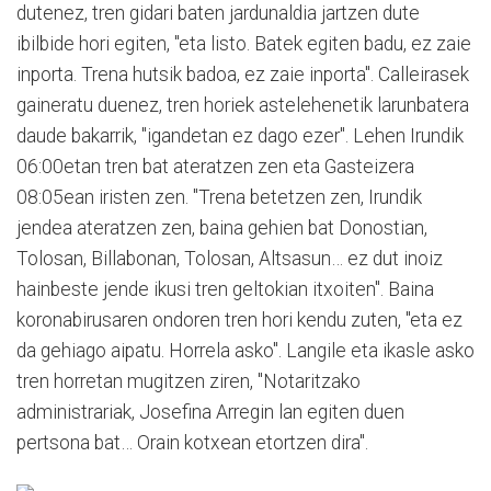
dutenez, tren gidari baten jardunaldia jartzen dute
ibilbide hori egiten, "eta listo. Batek egiten badu, ez zaie
inporta. Trena hutsik badoa, ez zaie inporta". Calleirasek
gaineratu duenez, tren horiek astelehenetik larunbatera
daude bakarrik, "igandetan ez dago ezer". Lehen Irundik
06:00etan tren bat ateratzen zen eta Gasteizera
08:05ean iristen zen. "Trena betetzen zen, Irundik
jendea ateratzen zen, baina gehien bat Donostian,
Tolosan, Billabonan, Tolosan, Altsasun… ez dut inoiz
hainbeste jende ikusi tren geltokian itxoiten". Baina
koronabirusaren ondoren tren hori kendu zuten, "eta ez
da gehiago aipatu. Horrela asko". Langile eta ikasle asko
tren horretan mugitzen ziren, "Notaritzako
administrariak, Josefina Arregin lan egiten duen
pertsona bat… Orain kotxean etortzen dira".