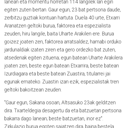
lanean eta momentu horretan 114 langilek lan egin
egiten zuten bertan. Gaur egun, 23 bat pertsona daude,
zerbitzu guztiak kontuan hartuta. Duela 40 urte, Etxarri
Aranatzen geltoki burua, faktorea eta espezialista
zeuden, hiru langile, baita Uharte Arakilen ere. Burua
goizez joaten zen, faktorea arratsaldez, hamabi orduko
jardunaldiak izaten ziren eta gero ordezko bat zuten,
atsedenak egiten zituena; egun batean Uharte Arakilera
joaten zen, beste egun batean Etxarrira, beste batean
Izurdiagara eta beste batean Zuastira, titularrei jai
egunak emateko. Zuastin izan ezik, espezialistak tren
geltoki bakoitzean zeuden.
"Gaur egun, Sakana osoan, Altsasuko 23ak gelditzen
dira. Txarteldegia desagertu da eta batzuetan pertsona
bakarra dago lanean; beste batzuetan, inor ez".
Zirkulazio burua egoten saiatzen dira, baina bestela