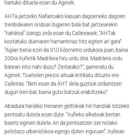
hartuko dituela esan du Agirrek.
AHTa jartzeko Nafarroako kasuan dagoeneko dagoen
trenbidearen ondoan bigarren bide bat jartzearekin
"nahikoa" izango zela esan du Calleirasek. "AHTak
kostatuko duenaren hamarrenaz hitz egiten ari gara".
"Agian trena ezin da 310 kilometro ordukora joan, baina
200ra Iruñetik Madrilera hiru ordu dira. Madrilera ordu
batean iritsi nahi duzu? Zertarako?", gaineratu du
Agirrek. Txartelen prezio altuak kritikatu dituzte ere.
Calleiras: "Beti esan da AHT dela guztiok ordaintzen
dugun tren bat, baina gutxi batzuk erabiltzeko".
Abiadura handiko trenaren geltokiak hiri handiak lotzeko
pentsatu dutela esan dute. "Iruñeko alkateak bertan
baietz eginen dutela. Ari da pentsatzen zer nolako
pelotazo urbanistikoa egingo duten inguruan". Iruñean