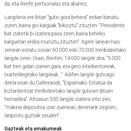
da, eta Renfe pertsonalaz eta abarrez.
Langileria ere bitan "gutxi gora behera" erdian banatu
zuten, baina goi karguak "bikoiztu" zituzten. "Presidente
bat izatetik bi izatera pasa ziren, baina beheko
karguetan erdira murriztu zituzten". Agirre lanean hasi
zenean estatu osoan 60.000 edo 70.000 trenbideetako
langile ziren. Orain, Renfen, 14.000 langile dira; "5.000
bat tren gidari izanen gara, eta gero interbentoreak,
txarteldegitako langileak…". Adifen langile gutxiago
direla esan du Calleirasek, "Espainiako Estatua da
biztanleritzat trenbideetako langile gutxien dituen
herrialdea". Altsasun 500 langile izatera iritsi zen,
"makina depositoa izan zuenean, denetarik zegoen,
lanpostu guztiak zeuden".
Gazteak eta emakumeak