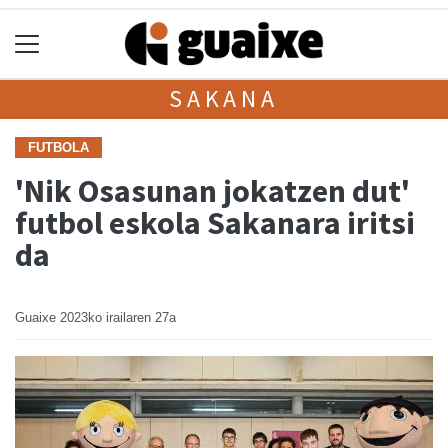
SAKANA
FUTBOLA
'Nik Osasunan jokatzen dut'
futbol eskola Sakanara iritsi
da
Guaixe
2023ko irailaren 27a