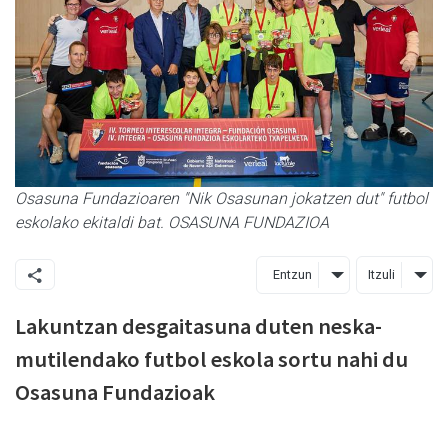
Osasuna Fundazioaren "Nik Osasunan jokatzen dut" futbol
eskolako ekitaldi bat. OSASUNA FUNDAZIOA
Entzun
Itzuli
Lakuntzan desgaitasuna duten neska-
mutilendako futbol eskola sortu nahi du
Osasuna Fundazioak