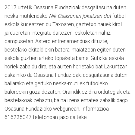
2017 urtetik Osasuna Fundazioak desgaitasuna duten
neska-mutilendako
Nik Osasunan jokatzen dut
futbol
eskola kudeatzen du Taxoaren, gaztetxo hauek kirol
jardueretan integratu daitezen, eskoletan nahiz
campusetan. Astero entrenamenduak dituzte,
bestelako ekitaldiekin batera, maiatzean egiten duten
eskola guztien arteko topaketa barne. Gutxika eskola
horiek zabaldu dira, eta aurten horietako bat Lakuntzan
eskainiko du Osasuna Fundazioak, desgaitasuna duten
bailarako eta gertuko neska-mutilek futboleko
baloreekin goza dezaten. Oraindik ez dira ordutegiak eta
bestelakoak zehaztu, baina izena ematea zabalik dago
Osasuna Fundazioko webgunean. Informazioa
616235047 telefonoan jaso daiteke.