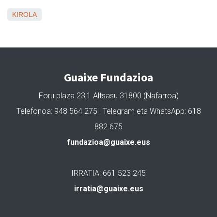
KIROLA
Guaixe Fundazioa
Foru plaza 23,1 Altsasu 31800 (Nafarroa)
Telefonoa: 948 564 275 | Telegram eta WhatsApp: 618
882 675
fundazioa@guaixe.eus
IRRATIA: 661 523 245
irratia@guaixe.eus