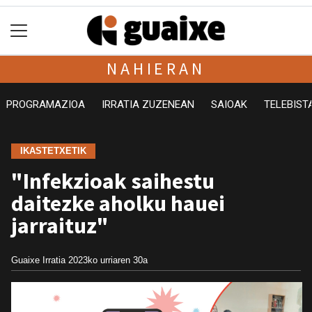
NAHIERAN
PROGRAMAZIOA
IRRATIA ZUZENEAN
SAIOAK
TELEBIST
IKASTETXETIK
"Infekzioak saihestu
daitezke aholku hauei
jarraituz"
Guaixe Irratia
2023ko urriaren 30a