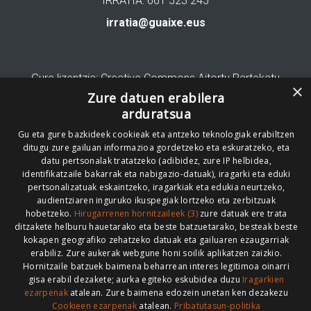
IRRATIA: 661 523 245
irratia@guaixe.eus
Gure lizentzia
: Creative Commons Aitortu Partekatu
×
Zure datuen erabilera
Codesyntaxek garatua
arduratsua
Gu eta gure bazkideek cookieak eta antzeko teknologiak erabiltzen
ditugu zure gailuan informazioa gordetzeko eta eskuratzeko, eta
datu pertsonalak tratatzeko (adibidez, zure IP helbidea,
identifikatzaile bakarrak eta nabigazio-datuak), iragarki eta eduki
pertsonalizatuak eskaintzeko, iragarkiak eta edukia neurtzeko,
HONI BURUZ
LEGE OHARRA
PUBLIZITATEA
audientziaren inguruko ikuspegiak lortzeko eta zerbitzuak
hobetzeko.
Hirugarrenen hornitzaileek (3)
zure datuak ere trata
ARAUAK
HARREMANETARAKO
RSS
ditzakete helburu hauetarako eta beste batzuetarako, besteak beste
kokapen geografiko zehatzeko datuak eta gailuaren ezaugarriak
erabiliz. Zure aukerak webgune honi soilik aplikatzen zaizkio.
Hornitzaile batzuek baimena beharrean interes legitimoa oinarri
gisa erabil dezakete; aurka egiteko eskubidea duzu
Iragarkien
>
ezarpenak
atalean. Zure baimena edozein unetan ken dezakezu
Cookieen ezarpenak
atalean.
Pribatutasun-politika