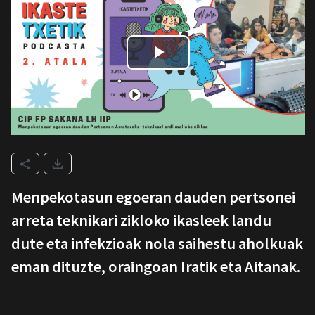
Menpekotasun egoeran dauden pertsonei
arreta teknikari zikloko ikasleek landu
dute eta infekzioak nola saihestu aholkuak
eman dituzte, oraingoan Iratik eta Aitanak.