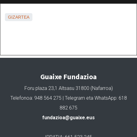
GIZARTEA
Guaixe Fundazioa
Foru plaza 23,1 Altsasu 31800 (Nafarroa)
Telefonoa: 948 564 275 | Telegram eta WhatsApp: 618
882 675
fundazioa@guaixe.eus