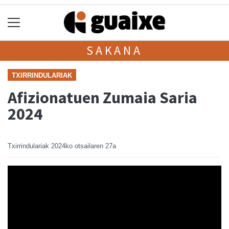
SAKANA
TXIRRINDULARIAK
Afizionatuen Zumaia Saria
2024
Txirrindulariak
2024ko otsailaren 27a