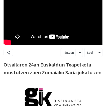
Entzun
Itzuli
Otsailaren 24an Euskaldun Txapelketa
mustutzen zuen Zumaiako Saria jokatu zen