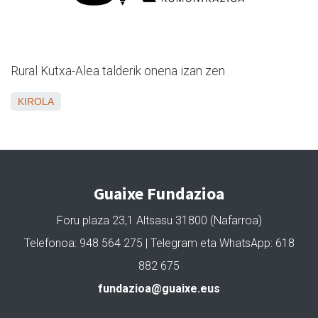
Rural Kutxa-Alea talderik onena izan zen
KIROLA
Guaixe Fundazioa
Foru plaza 23,1 Altsasu 31800 (Nafarroa)
Telefonoa: 948 564 275 | Telegram eta WhatsApp: 618
882 675
fundazioa@guaixe.eus