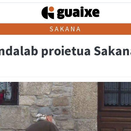
SAKANA
ndalab proietua Saka