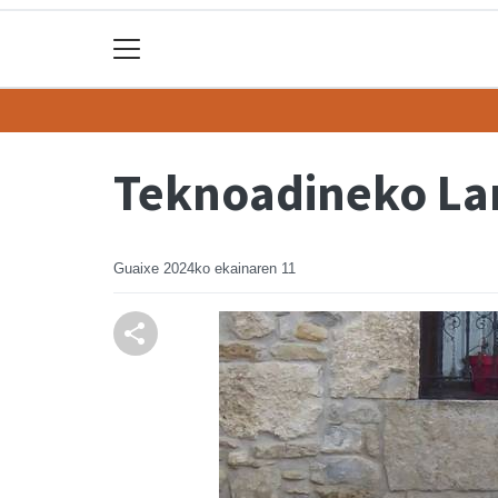
Teknoadineko La
Guaixe
2024ko ekainaren 11