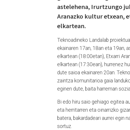
astelehena, Irurtzungo jub
Aranazko kultur etxean, e
elkartean.
Teknoadineko Landalab proiektua
ekainaren 17an, 18an eta 19an, as
elkartean (18:00etan), Etxarri Ar
elkartean (17:30ean), hurrenez hu
dute saioa ekainaren 20an. Tekn
zaintza komunitarioa gaia landuko
eginen dute, baita harreman sozia
Bi edo hiru saio gehiago egitea a
eta herritarren eta oinarrizko giz
batera, bakardadeari aurrei egin 
sortuz.