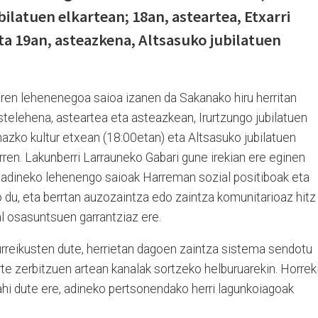
ilatuen elkartean; 18an, asteartea, Etxarri
ta 19an, asteazkena, Altsasuko jubilatuen
ren lehenenegoa saioa izanen da Sakanako hiru herritan
telehena, asteartea eta asteazkean, Irurtzungo jubilatuen
anazko kultur etxean (18:00etan) eta Altsasuko jubilatuen
rren. Lakunberri Larrauneko Gabari gune irekian ere eginen
oadineko lehenengo saioak Harreman sozial positiboak eta
 du, eta berrtan auzozaintza edo zaintza komunitarioaz hitz
l osasuntsuen garrantziaz ere.
urreikusten dute, herrietan dagoen zaintza sistema sendotu
arte zerbitzuen artean kanalak sortzeko helburuarekin. Horrek
nahi dute ere, adineko pertsonendako herri lagunkoiagoak