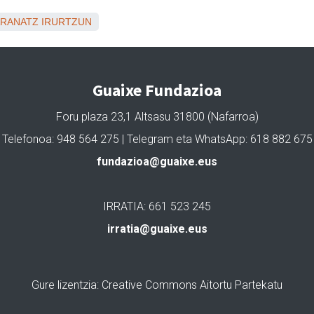
ARANATZ
IRURTZUN
Guaixe Fundazioa
Foru plaza 23,1 Altsasu 31800 (Nafarroa)
Telefonoa: 948 564 275 | Telegram eta WhatsApp: 618 882 675
fundazioa@guaixe.eus
IRRATIA: 661 523 245
irratia@guaixe.eus
Gure lizentzia
: Creative Commons Aitortu Partekatu