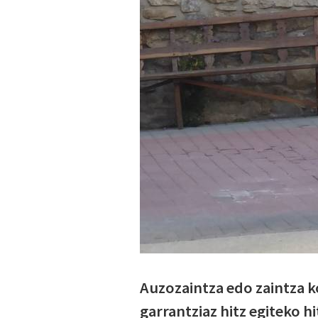
Auzozaintza edo zaintza 
garrantziaz hitz egiteko h