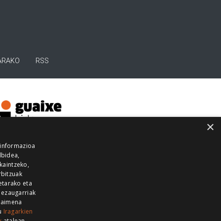
ARAKO
RSS
×
 informazioa
lbidea,
skaintzeko,
rbitzuak
etarako eta
 ezaugarriak
 baimena
zu
Iragarkien
k
atalean.