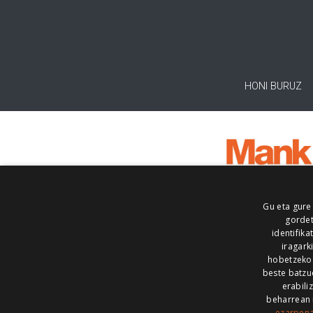
HONI BURUZ
Gu eta gure
gordet
identifika
iragark
hobetzeko
beste batzu
erabili
beharrean 
ezarpen