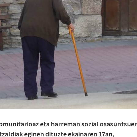
komunitarioaz eta harreman sozial osasuntsue
itzaldiak eginen dituzte ekainaren 17an,