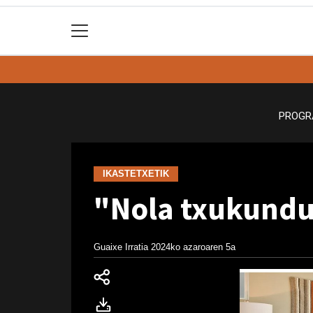
PROGR
IKASTETXETIK
"Nola txukundu
Guaixe Irratia
2024ko azaroaren 5a