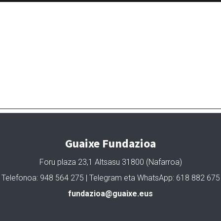
Guaixe Fundazioa
Foru plaza 23,1 Altsasu 31800 (Nafarroa)
Telefonoa: 948 564 275 | Telegram eta WhatsApp: 618 882 675
fundazioa@guaixe.eus