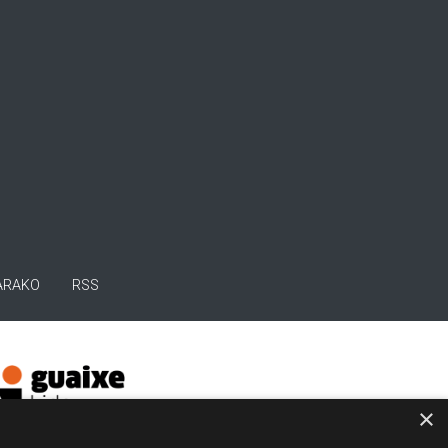
ARAKO
RSS
×