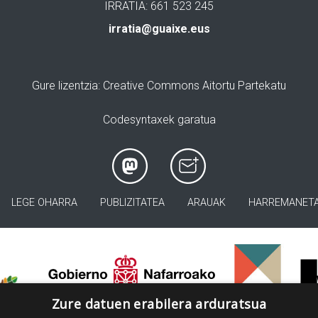
IRRATIA: 661 523 245
irratia@guaixe.eus
Gure lizentzia
: Creative Commons Aitortu Partekatu
Codesyntaxek garatua
LEGE OHARRA
PUBLIZITATEA
ARAUAK
HARREMANET
>
Zure datuen erabilera arduratsua