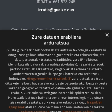
IRRATIA: 661 523 245
irratia@guaixe.eus
Gure lizentzia
: Creative Commons Aitortu Partekatu
×
Zure datuen erabilera
Codesyntaxek garatua
arduratsua
Gu eta gure bazkideek cookieak eta antzeko teknologiak erabiltzen
ditugu zure gailuan informazioa gordetzeko eta eskuratzeko, eta
datu pertsonalak tratatzeko (adibidez, zure IP helbidea,
identifikatzaile bakarrak eta nabigazio-datuak), iragarki eta eduki
pertsonalizatuak eskaintzeko, iragarkiak eta edukia neurtzeko,
HONI BURUZ
LEGE OHARRA
PUBLIZITATEA
audientziaren inguruko ikuspegiak lortzeko eta zerbitzuak
hobetzeko.
Hirugarrenen hornitzaileek (3)
zure datuak ere trata
ARAUAK
HARREMANETARAKO
RSS
ditzakete helburu hauetarako eta beste batzuetarako, besteak beste
kokapen geografiko zehatzeko datuak eta gailuaren ezaugarriak
erabiliz. Zure aukerak webgune honi soilik aplikatzen zaizkio.
Hornitzaile batzuek baimena beharrean interes legitimoa oinarri
gisa erabil dezakete; aurka egiteko eskubidea duzu
Iragarkien
>
ezarpenak
atalean. Zure baimena edozein unetan ken dezakezu
Cookieen ezarpenak
atalean.
Pribatutasun-politika