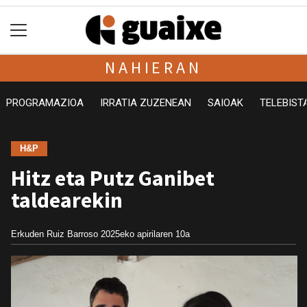
NAHIERAN
PROGRAMAZIOA
IRRATIA ZUZENEAN
SAIOAK
TELEBIST
H&P
Hitz eta Putz Ganibet
taldearekin
Erkuden Ruiz Barroso
2025eko apirilaren 10a