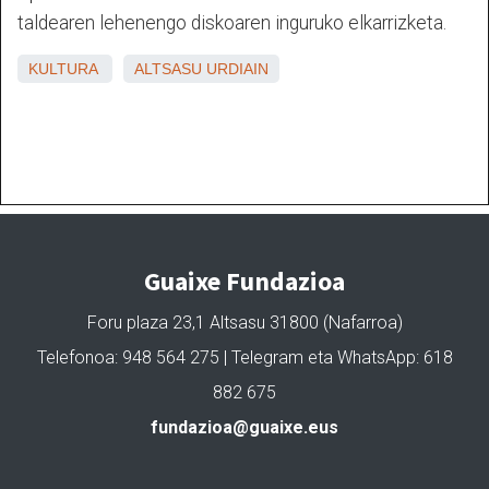
taldearen lehenengo diskoaren inguruko elkarrizketa.
KULTURA
ALTSASU
URDIAIN
Guaixe Fundazioa
Foru plaza 23,1 Altsasu 31800 (Nafarroa)
Telefonoa: 948 564 275 | Telegram eta WhatsApp: 618
882 675
fundazioa@guaixe.eus