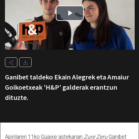
Ganibet taldeko Ekain Alegrek eta Amaiur
Goikoetxeak 'H&P' galderak erantzun
dituzte.
Apirilaren 11ko Guaixe astekarian
Zure Zeru
Ganibet