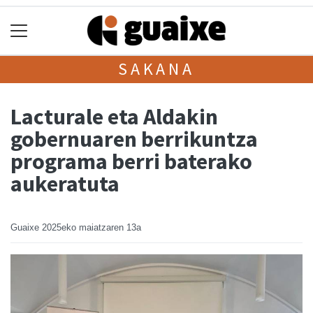
SAKANA
Lacturale eta Aldakin
gobernuaren berrikuntza
programa berri baterako
aukeratuta
Guaixe
2025eko maiatzaren 13a