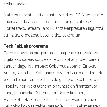
helburuarekin.
Nafarroan ekintzailetza sustatzen duen CEIN sozietate
publikoa arduratzen da programa hori gauzatzeaz.
Horretarako, Ieteam_ aholkularitza-enpresaren laguntza
du, lizitazio-prozesu baten bidez aukeratua.
Tech FabLab programa
Open Innovation programaren garapena ekintzailetza
digitaleko sareak sortzeko Tech FabLab proiektuaren
barruan dago. Nafarroako Gobernuaz aparte, Errioxa,
Aragoi, Kantabria, Katalunia eta Valentziako erkidegoek
ere parte hartzen dute bazkide gisa proiektu horretan.
Proiektu hori Next Generation funtsekin finantzatuta
dago, Espainiako Gobernuaren Berreskurapen,
Eraldaketa eta Erresilientzia Planaren Espezializazio
Teknologikoko Lurralde Sareak (RETECH) ekimenaren