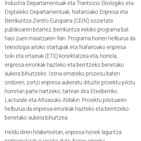
Industria Departamentuak eta Trantsizio Ekologiko eta
Digitaleko Departamentuak, Nafarroako Enpresa eta
Berrikuntza Zentro Europarra (CEIN) sozietate
publikoaren bitartez, berrikuntza irekiko programa bat
hasi zuen maiatzaren 9an. Programa horren helburua da
teknologia arloko startupak eta Nafarroako enpresa
txiki eta ertainak (ETE) konektatzea eta, horrela,
enpresa-erronkak hazteko eta berritzeko benetako
aukera bihurtzeko. Izena emateko prozesu baten
ondoren, zortzi enpresa aukeratu dituzte proiektu pilotu
horretan parte hartzeko, tartean dira Etxeberriko
Lacturale eta Altsasuko Aldakin. Proiektu pilotuaren
helburua da enpresa-erronkak hazteko eta berritzeko
benetako aukera bihurtzea.
Heldu diren hilabeteetan, enpresa horiek laguntza
pertsonalizatua jasoko dute, beren erronka