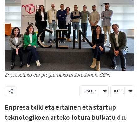
Enpresetako eta programako arduradunak. CEIN
Entzun
Itzuli
Enpresa txiki eta ertainen eta startup
teknologikoen arteko lotura bulkatu du.