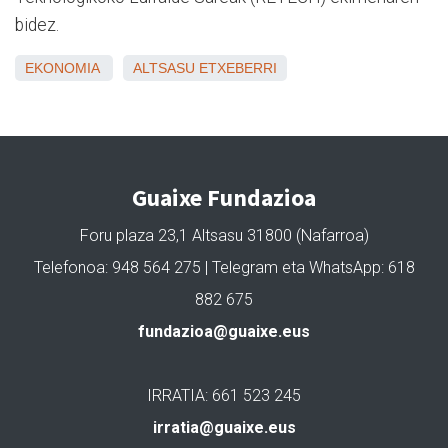
bidez.
EKONOMIA
ALTSASU
ETXEBERRI
Guaixe Fundazioa
Foru plaza 23,1 Altsasu 31800 (Nafarroa)
Telefonoa: 948 564 275 | Telegram eta WhatsApp: 618
882 675
fundazioa@guaixe.eus
IRRATIA: 661 523 245
irratia@guaixe.eus