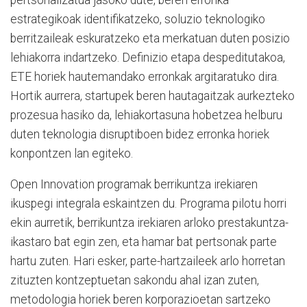
estrategikoak identifikatzeko, soluzio teknologiko
berritzaileak eskuratzeko eta merkatuan duten posizio
lehiakorra indartzeko. Definizio etapa despeditutakoa,
ETE horiek hautemandako erronkak argitaratuko dira.
Hortik aurrera, startupek beren hautagaitzak aurkezteko
prozesua hasiko da, lehiakortasuna hobetzea helburu
duten teknologia disruptiboen bidez erronka horiek
konpontzen lan egiteko.
Open Innovation programak berrikuntza irekiaren
ikuspegi integrala eskaintzen du. Programa pilotu horri
ekin aurretik, berrikuntza irekiaren arloko prestakuntza-
ikastaro bat egin zen, eta hamar bat pertsonak parte
hartu zuten. Hari esker, parte-hartzaileek arlo horretan
zituzten kontzeptuetan sakondu ahal izan zuten,
metodologia horiek beren korporazioetan sartzeko