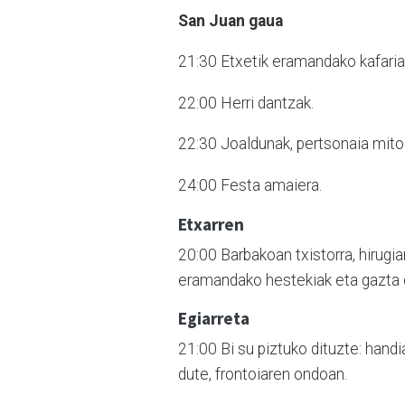
San Juan gaua
21:30 Etxetik eramandako kafaria,
22:00 Herri dantzak.
22:30 Joaldunak, pertsonaia mitol
24:00 Festa amaiera.
Etxarren
20:00 Barbakoan txistorra, hirugiar
eramandako hestekiak eta gazta e
Egiarreta
21:00 Bi su piztuko dituzte: handia
dute, frontoiaren ondoan.