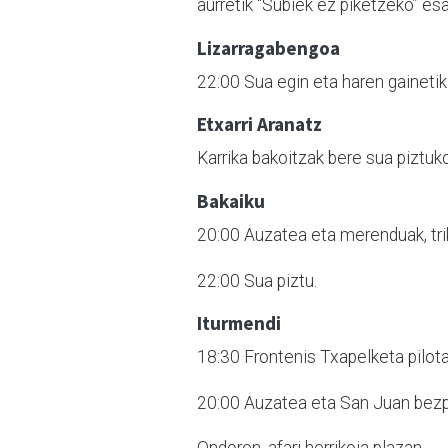
aurretik “Subiek ez piketzeko” es
Lizarragabengoa
22:00 Sua egin eta haren gainetik
Etxarri Aranatz
Karrika bakoitzak bere sua piztuk
Bakaiku
20:00 Auzatea eta merenduak, trik
22:00 Sua piztu.
Iturmendi
18:30 Frontenis Txapelketa pilot
20:00 Auzatea eta San Juan bezp