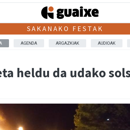
SAKANAKO FESTAK
A
AGENDA
ARGAZKIAK
AUDIOAK
ta heldu da udako sols