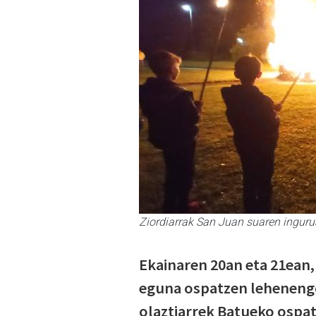
Ziordiarrak San Juan suaren ingur
Ekainaren 20an eta 21ean,
eguna ospatzen lehenengo
olaztiarrek Batueko ospat