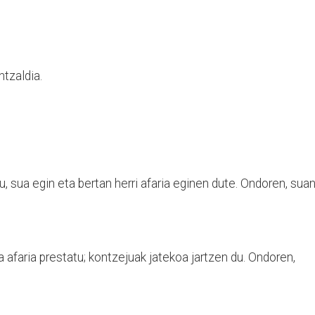
ntzaldia.
u, sua egin eta bertan herri afaria eginen dute. Ondoren, sua
a afaria prestatu; kontzejuak jatekoa jartzen du. Ondoren,