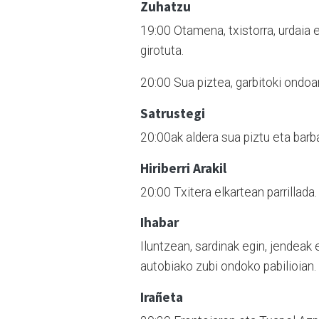
Zuhatzu
19:00 Otamena, txistorra, urdaia 
girotuta.
20:00 Sua piztea, garbitoki ondoa
Satrustegi
20:00ak aldera sua piztu eta barb
Hiriberri Arakil
20:00 Txitera elkartean parrillada
Ihabar
Iluntzean, sardinak egin, jendea
autobiako zubi ondoko pabilioian.
Irañeta