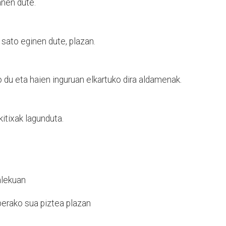
anen dute.
 sato eginen dute, plazan.
o du eta haien inguruan elkartuko dira aldamenak.
itixak lagunduta.
alekuan
erako sua piztea plazan