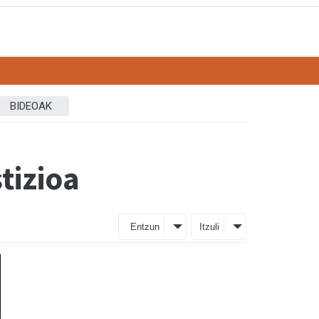
BIDEOAK
tizioa
Entzun
Itzuli