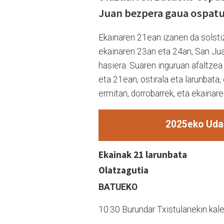
Juan bezpera gaua ospatu
Ekainaren 21ean izanen da solsti
ekainaren 23an eta 24an, San Ju
hasiera. Suaren inguruan afaltzea
eta 21ean, ostirala eta larunbat
ermitan, dorrobarrek, eta ekainare
2025eko Udak
Ekainak 21 larunbata
Olatzagutia
BATUEKO
10:30 Burundar Txistulariekin kalej