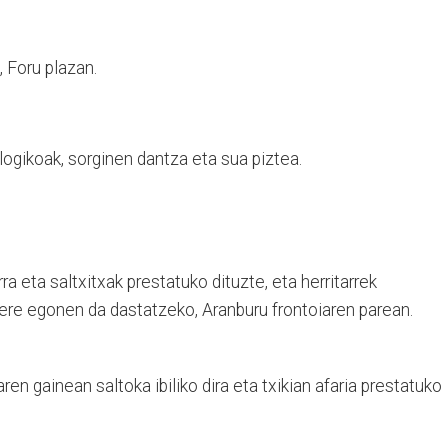
 Foru plazan.
ogikoak, sorginen dantza eta sua piztea.
ra eta saltxitxak prestatuko dituzte, eta herritarrek
re egonen da dastatzeko, Aranburu frontoiaren parean.
ren gainean saltoka ibiliko dira eta txikian afaria prestatuko