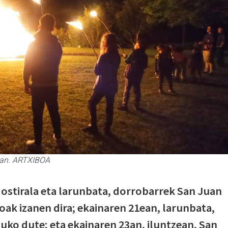
uan. ARTXIBOA
 ostirala eta larunbata, dorrobarrek San Juan
ak izanen dira; ekainaren 21ean, larunbata,
uko dute; eta ekainaren 23an, iluntzean, San