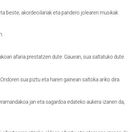
eta beste, akordeoilariak eta pandero jolearen musikak
n.
akoan afaria prestatzen dute. Gauean, sua saltatuko dute.
. Ondoren sua piztu eta haren gainean saltoka ariko dira.
k eramandakoa jan eta sagardoa edateko aukera izanen da,