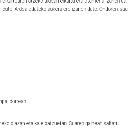
i elkartearen atzeko aldean elkartu eta otamena izanen da.
nen dute. Ardoa edateko aukera ere izanen dute. Ondoren, sua
.
npai dorrean.
eneko plazan eta kale batzuetan. Suaren gainean saltatu