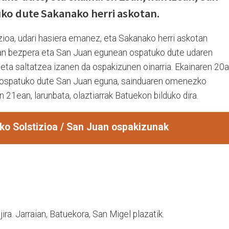
ko dute Sakanako herri askotan.
zioa, udari hasiera emanez, eta Sakanako herri askotan
an bezpera eta San Juan egunean ospatuko dute udaren
 eta saltatzea izanen da ospakizunen oinarria. Ekainaren 20
a, ospatuko dute San Juan eguna, sainduaren omenezko
n 21ean, larunbata, olaztiarrak Batuekon bilduko dira.
o Solstizioa / San Juan ospakizunak
ira. Jarraian, Batuekora, San Migel plazatik.