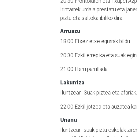
20:30 Frontoiaren eta Txapel Azp
Irintarrek urdaia prestatu eta ja
piztu eta saltoka ibiliko dira.
Arruazu
18:00 Etxez etxe egurrak bildu.
20:30 Ezkil errepika eta suak egin
21:00 Herri parrillada.
Lakuntza
Iluntzean, Suak piztea eta afariak.
22:00 Ezkil jotzea eta auzatea ka
Unanu
Iluntzean, suak piztu eskolak zir