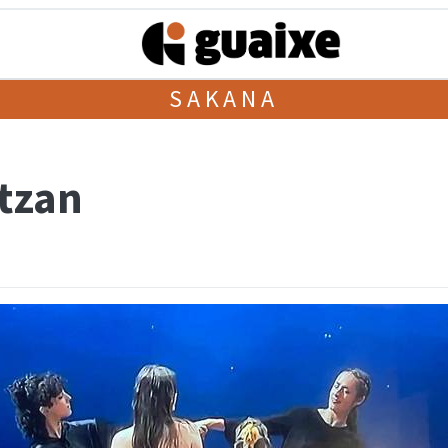
SAKANA
tzan