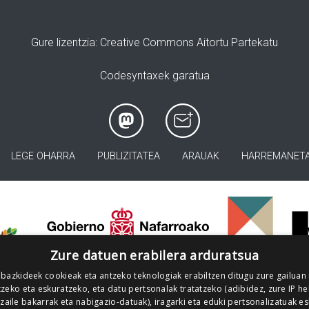
Gure lizentzia
: Creative Commons Aitortu Partekatu
Codesyntaxek garatua
LEGE OHARRA
PUBLIZITATEA
ARAUAK
HARREMANET
>
Zure datuen erabilera arduratsua
 bazkideek cookieak eta antzeko teknologiak erabiltzen ditugu zure gailuan
zeko eta eskuratzeko, eta datu pertsonalak tratatzeko (adibidez, zure IP he
tzaile bakarrak eta nabigazio-datuak), iragarki eta eduki pertsonalizatuak e