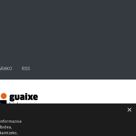
ARAKO
RSS
×
 informazioa
lbidea,
skaintzeko,