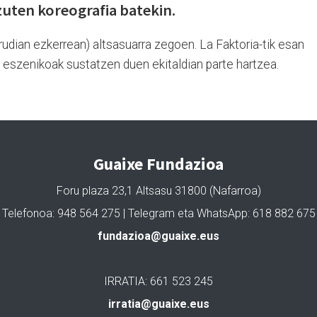
zuten koreografia batekin.
irudian ezkerrean) altsasuarra zegoen. La Faktoria-tik esan
e eszenikoak sustatzen duen ekitaldian parte hartzea.
Guaixe Fundazioa
Foru plaza 23,1 Altsasu 31800 (Nafarroa)
Telefonoa: 948 564 275 | Telegram eta WhatsApp: 618 882 675
fundazioa@guaixe.eus
IRRATIA: 661 523 245
irratia@guaixe.eus