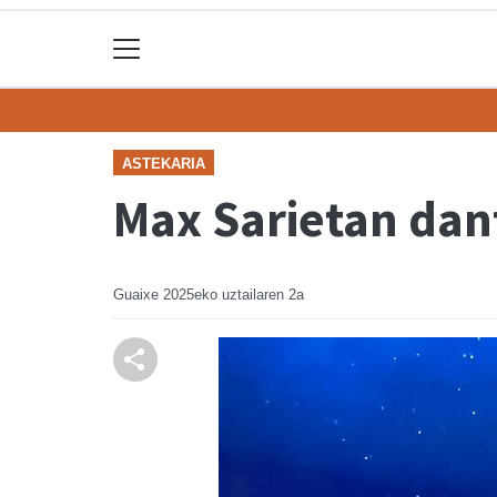
ASTEKARIA
Max Sarietan dan
Guaixe
2025eko uztailaren 2a