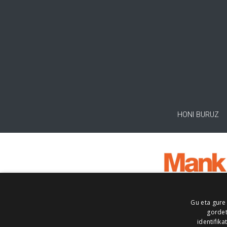
HONI BURUZ
Gu eta gure
gordet
identifika