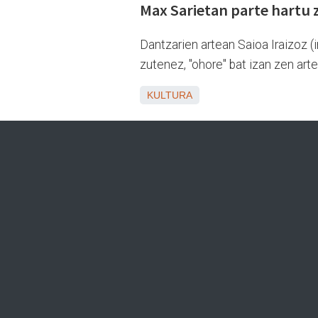
Max Sarietan parte hartu 
Dantzarien artean Saioa Iraizoz (
zutenez, "ohore" bat izan zen art
KULTURA