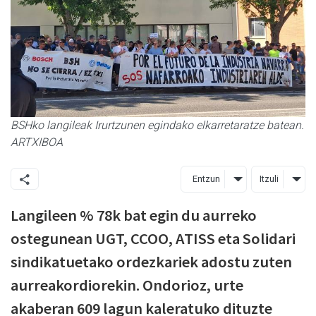
BSHko langileak Irurtzunen egindako elkarretaratze batean.
ARTXIBOA
Entzun
Itzuli
Langileen % 78k bat egin du aurreko
ostegunean UGT, CCOO, ATISS eta Solidari
sindikatuetako ordezkariek adostu zuten
aurreakordiorekin. Ondorioz, urte
akaberan 609 lagun kaleratuko dituzte