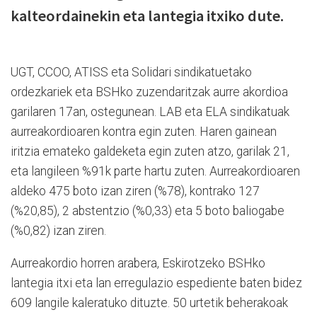
kalteordainekin eta lantegia itxiko dute.
UGT, CCOO, ATISS eta Solidari sindikatuetako
ordezkariek eta BSHko zuzendaritzak aurre akordioa
garilaren 17an, ostegunean. LAB eta ELA sindikatuak
aurreakordioaren kontra egin zuten. Haren gainean
iritzia emateko galdeketa egin zuten atzo, garilak 21,
eta langileen %91k parte hartu zuten. Aurreakordioaren
aldeko 475 boto izan ziren (%78), kontrako 127
(%20,85), 2 abstentzio (%0,33) eta 5 boto baliogabe
(%0,82) izan ziren.
Aurreakordio horren arabera, Eskirotzeko BSHko
lantegia itxi eta lan erregulazio espediente baten bidez
609 langile kaleratuko dituzte. 50 urtetik beherakoak