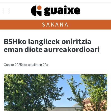
SAKANA
BSHko langileek oniritzia
eman diote aurreakordioari
Guaixe
2025eko uztailaren 22a