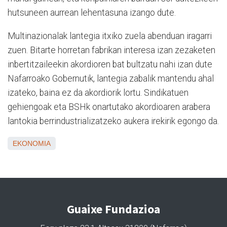
hutsuneen aurrean lehentasuna izango dute.
Multinazionalak lantegia itxiko zuela abenduan iragarri
zuen. Bitarte horretan fabrikan interesa izan zezaketen
inbertitzaileekin akordioren bat bultzatu nahi izan dute
Nafarroako Gobernutik, lantegia zabalik mantendu ahal
izateko, baina ez da akordiorik lortu. Sindikatuen
gehiengoak eta BSHk onartutako akordioaren arabera
lantokia berrindustrializatzeko aukera irekirik egongo da.
EKONOMIA
Guaixe Fundazioa