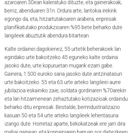
azaroaren 30ean kaleratuko dituzte, eta gainerakoak,
berriz, abenduaren 31n. Ordura arte, lantokia irekirik
egongo da, eta, hitzartutakoaren arabera, enpresak
planifikatutako produkzioaren %95 bete beharko dute
langileek abuztutik abendura bitartean.
Kalte ordainei dagokienez, 55 urtetik beherakoek lan
egindako urte bakoitzeko 45 eguneko kalte ordaina
jasoko dute, urte kopuruetan mugarik ezarri gabe.
Gainera, 1.500 euroko saria jasoko dute antzinatasun
urte bakoitzeko. 55 eta 63 urte arteko langileei aurre
jubilazioa eskainiko zaie, soldata gordinaren %70arekin
eta lan hitzarmenean zehaztutako kotizazioak ordaindu
beharko ditu enpresak. Bestalde, berrindustrializazio
kasuan 50 eta 54 urte arteko langileek lehentasuna
izango dute. Horretaz aparte, birkokatzeak ere jarri dira
mahai gainean, eta konpainiaren barruan sor daitezkeen