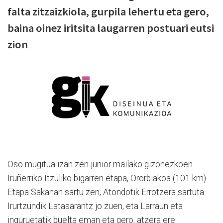
falta zitzaizkiola, gurpila lehertu eta gero,
baina oinez iritsita laugarren postuari eutsi
zion
Oso mugitua izan zen junior mailako gizonezkoen
Iruñerriko Itzuliko bigarren etapa, Ororbiakoa (101 km).
Etapa Sakanan sartu zen, Atondotik Errotzera sartuta.
Irurtzundik Latasarantz jo zuen, eta Larraun eta
inguruetatik buelta eman eta gero, atzera ere