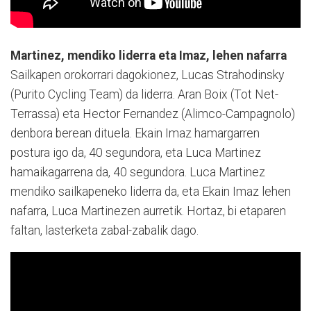
Martinez, mendiko liderra eta Imaz, lehen nafarra
Sailkapen orokorrari dagokionez, Lucas Strahodinsky
(Purito Cycling Team) da liderra. Aran Boix (Tot Net-
Terrassa) eta Hector Fernandez (Alimco-Campagnolo)
denbora berean dituela. Ekain Imaz hamargarren
postura igo da, 40 segundora, eta Luca Martinez
hamaikagarrena da, 40 segundora. Luca Martinez
mendiko sailkapeneko liderra da, eta Ekain Imaz lehen
nafarra, Luca Martinezen aurretik. Hortaz, bi etaparen
faltan, lasterketa zabal-zabalik dago.