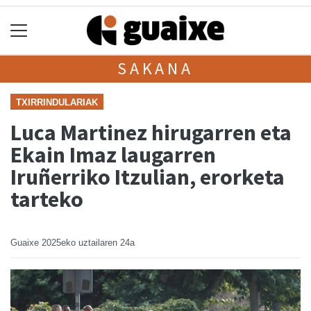
SAKANA
TXIRRINDULARIAK
Luca Martinez hirugarren eta
Ekain Imaz laugarren
Iruñerriko Itzulian, erorketa
tarteko
Guaixe
2025eko uztailaren 24a