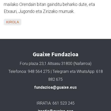
mailako Orendain bitan gainditu beharko dute, eta
Etxauri, Jugondo eta Zirizako murruak.
KIROLA
Guaixe Fundazioa
Foru plaza 23,1 Altsasu 31800 (Nafarroa)
Telefonoa: 948 564 275 | Telegram eta WhatsApp: 618
882 675
fundazioa@guaixe.eus
IRRATIA: 661 523 245