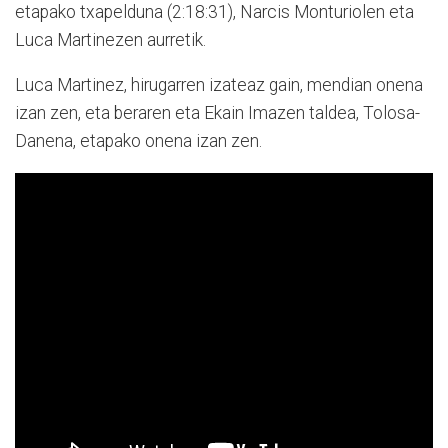
etapako txapelduna (2:18:31), Narcis Monturiolen eta
Luca Martinezen aurretik.
Luca Martinez, hirugarren izateaz gain, mendian onena
izan zen, eta beraren eta Ekain Imazen taldea, Tolosa-
Danena, etapako onena izan zen.