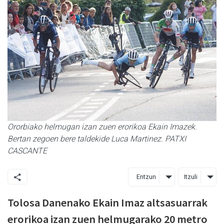
Ororbiako helmugan izan zuen erorikoa Ekain Imazek.
Bertan zegoen bere taldekide Luca Martinez. PATXI
CASCANTE
Entzun
Itzuli
Tolosa Danenako Ekain Imaz altsasuarrak
erorikoa izan zuen helmugarako 20 metro