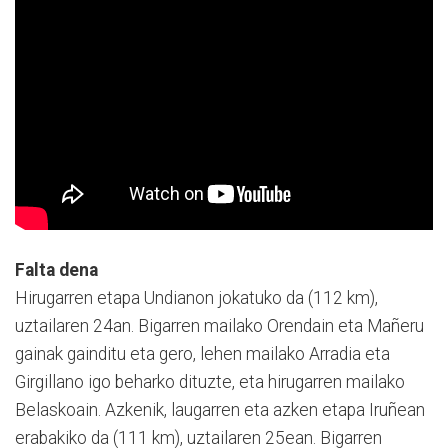
Falta dena
Hirugarren etapa Undianon jokatuko da (112 km),
uztailaren 24an. Bigarren mailako Orendain eta Mañeru
gainak gainditu eta gero, lehen mailako Arradia eta
Girgillano igo beharko dituzte, eta hirugarren mailako
Belaskoain. Azkenik, laugarren eta azken etapa Iruñean
erabakiko da (111 km), uztailaren 25ean. Bigarren