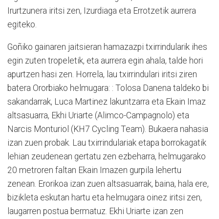
Irurtzunera iritsi zen, Izurdiaga eta Errotzetik aurrera
egiteko.
Goñiko gainaren jaitsieran hamazazpi txirrindularik ihes
egin zuten tropeletik, eta aurrera egin ahala, talde hori
apurtzen hasi zen. Horrela, lau txirrindulari iritsi ziren
batera Ororbiako helmugara: : Tolosa Danena taldeko bi
sakandarrak, Luca Martinez lakuntzarra eta Ekain Imaz
altsasuarra, Ekhi Uriarte (Alimco-Campagnolo) eta
Narcis Monturiol (KH7 Cycling Team). Bukaera nahasia
izan zuen probak. Lau txirrindulariak etapa borrokagatik
lehian zeudenean gertatu zen ezbeharra, helmugarako
20 metroren faltan Ekain Imazen gurpila lehertu
zenean. Erorikoa izan zuen altsasuarrak, baina, hala ere,
bizikleta eskutan hartu eta helmugara oinez iritsi zen,
laugarren postua bermatuz. Ekhi Uriarte izan zen