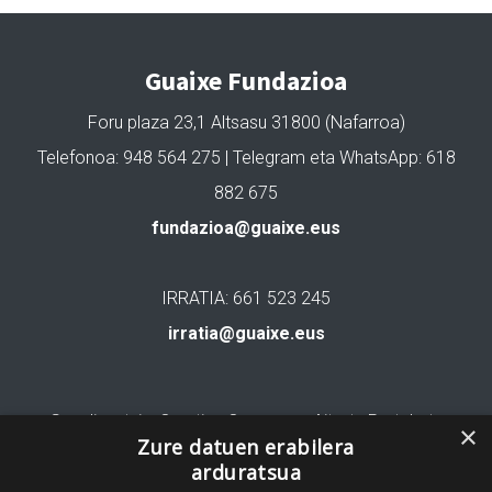
Guaixe Fundazioa
Foru plaza 23,1 Altsasu 31800 (Nafarroa)
Telefonoa: 948 564 275 | Telegram eta WhatsApp: 618
882 675
fundazioa@guaixe.eus
IRRATIA: 661 523 245
irratia@guaixe.eus
Gure lizentzia
: Creative Commons Aitortu Partekatu
×
Zure datuen erabilera
arduratsua
Codesyntaxek garatua