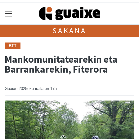
SAKANA
BTT
Mankomunitatearekin eta
Barrankarekin, Fiterora
Guaixe
2025eko irailaren 17a