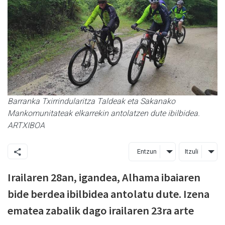
Barranka Txirrindularitza Taldeak eta Sakanako
Mankomunitateak elkarrekin antolatzen dute ibilbidea.
ARTXIBOA
Entzun
Itzuli
Irailaren 28an, igandea, Alhama ibaiaren
bide berdea ibilbidea antolatu dute. Izena
ematea zabalik dago irailaren 23ra arte