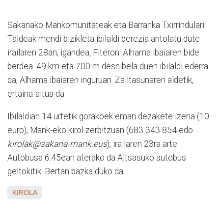
Sakanako Mankomunitateak eta Barranka Txirrindulari
Taldeak mendi bizikleta ibilaldi berezia antolatu dute
irailaren 28an, igandea, Fiteron: Alhama ibaiaren bide
berdea. 49 km eta 700 m desnibela duen ibilaldi ederra
da, Alhama ibaiaren inguruan. Zailtasunaren aldetik,
ertaina-altua da.
Ibilaldian 14 urtetik gorakoek eman dezakete izena (10
euro), Mank-eko kirol zerbitzuan (683 343 854 edo
kirolak@sakana-mank.eus
), irailaren 23ra arte.
Autobusa 6:45ean aterako da Altsasuko autobus
geltokitik. Bertan bazkalduko da.
KIROLA