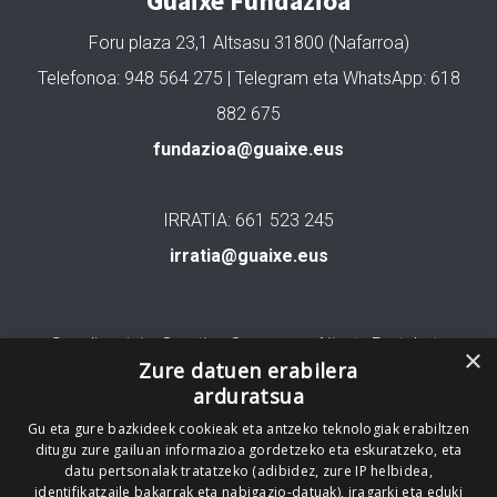
Guaixe Fundazioa
Foru plaza 23,1 Altsasu 31800 (Nafarroa)
Telefonoa: 948 564 275 | Telegram eta WhatsApp: 618
882 675
fundazioa@guaixe.eus
IRRATIA: 661 523 245
irratia@guaixe.eus
Gure lizentzia
: Creative Commons Aitortu Partekatu
×
Zure datuen erabilera
arduratsua
Codesyntaxek garatua
Gu eta gure bazkideek cookieak eta antzeko teknologiak erabiltzen
ditugu zure gailuan informazioa gordetzeko eta eskuratzeko, eta
datu pertsonalak tratatzeko (adibidez, zure IP helbidea,
identifikatzaile bakarrak eta nabigazio-datuak), iragarki eta eduki