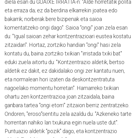
diela esan du GUAIXE IRRATIA-n: "Alde horretatik polita
eta erraza da; ez da berdina elkarrekin joatea edo
bakarrik; norberak bere bizipenak eta saioa
komentatzeko ongi dago". Saioa "ongi" joan zela esan
du: "Igual saioan zehar kontzentrazioari eustea kostatu
zitzaidan". Hortaz, zortziko handian "ongi" hasi zela
kontatu du, baina zortziko txikian "irristada txiki bat"
eduki zuela aitortu du: "Kontzentrazio aldetik, bertso
aldetik ez dakit, ez dakidalako ongi zer kantatu nuen,
eta normalean hori izaten da deskontzentratuta
nagoelako momentu horretan". Hamarreko txikian
ohartu zen kontzentrazioa joan zitzaidala, baina
ganbara tartea "ongi etorri" zitzaion berriz zentratzeko.
Ondoren, "eroso"sentitu zela azaldu du: "Azkeneko tarte
horrentan nahiko lan txukuna egin nuela uste dut".
Puntuazio aldetik "pozik" dago, eta kontzentrazio