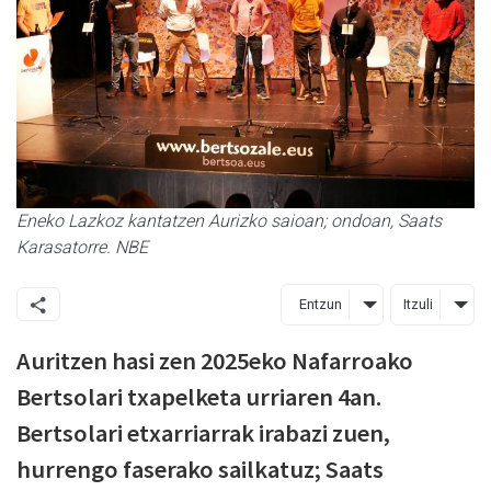
Eneko Lazkoz kantatzen Aurizko saioan; ondoan, Saats
Karasatorre. NBE
Entzun
Itzuli
Auritzen hasi zen 2025eko Nafarroako
Bertsolari txapelketa urriaren 4an.
Bertsolari etxarriarrak irabazi zuen,
hurrengo faserako sailkatuz; Saats