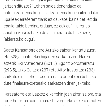
jartzen dituzte? "Lehen saioa denendako da:
antolatzaileendako, gai jartzaileendako, epaileendako...
Epaileek erreferentziarik ez daukate, baina beti ez da
epaile talde berdina, orduan, ez dakigu". Hurrengo
saiotan ikusi beharko dela gaineratu du Lazkozek,
"alderatuko dugu".
Saats Karasatorrek ere Aurizko saioan kantatu zuen,
eta 328,5 punturekin bigarren sailkatu zen. Haren
atzetik, Eki Mateorena (301,5), Egoitz Gorosterrazu
(293,5), Urko Gartzia (287) eta Aitor Irastortza (283)
sailkatu dira. Lehen fasea amaitu arte itxoin beharko
dute finalaurrekoetarako sailkatzen diren jakiteko.
Karasatorre eta Lazkoz elkarrekin joan ziren saiora, eta
tarte horretan saioari buruz hitz egiteko aukera ematen