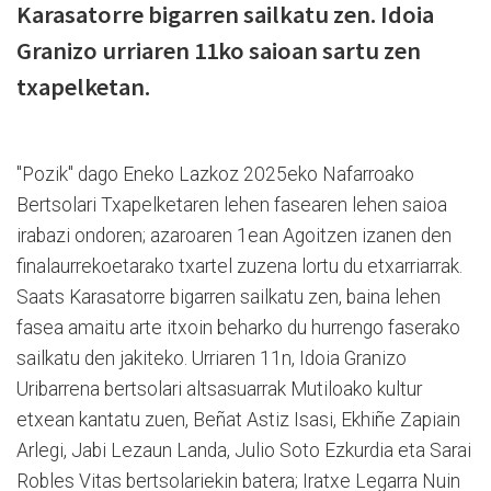
Karasatorre bigarren sailkatu zen. Idoia
Granizo urriaren 11ko saioan sartu zen
txapelketan.
"Pozik" dago Eneko Lazkoz 2025eko Nafarroako
Bertsolari Txapelketaren lehen fasearen lehen saioa
irabazi ondoren; azaroaren 1ean Agoitzen izanen den
finalaurrekoetarako txartel zuzena lortu du etxarriarrak.
Saats Karasatorre bigarren sailkatu zen, baina lehen
fasea amaitu arte itxoin beharko du hurrengo faserako
sailkatu den jakiteko. Urriaren 11n, Idoia Granizo
Uribarrena bertsolari altsasuarrak Mutiloako kultur
etxean kantatu zuen, Beñat Astiz Isasi, Ekhiñe Zapiain
Arlegi, Jabi Lezaun Landa, Julio Soto Ezkurdia eta Sarai
Robles Vitas bertsolariekin batera; Iratxe Legarra Nuin