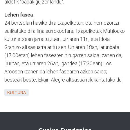
aldetik "badakigu zer landu".
Lehen fasea
24 bertsolari hasiko dira txapelketan, eta hemezortzi
sailkatuko dira finalaurrekoetara. Txapelketak Mutiloako
kultur etxean jarraitu zuen, urriaren 11n, eta Idoia
Granizo altsasuarra aritu zen. Urriaren 18an, larunbata
(17:00etan) lehen fasearen hirugarren saioa izanen da,
Iruritan, eta urriaren 26an, igandea (17:30ean) Los
Arcosen izanen da lehen fasearen azken saioa;
besteak beste, Ekain Alegre altsasuarrak kantatuko du.
KULTURA