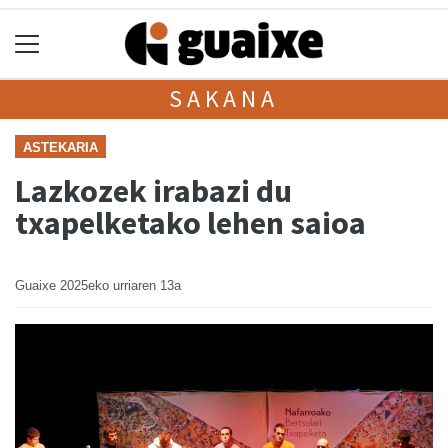
SAKANA
ASTEKARIA
Lazkozek irabazi du
txapelketako lehen saioa
Guaixe
2025eko urriaren 13a