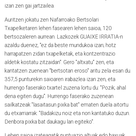
izan zen gai jartzailea.
Auritzen jokatu zen Nafarroako Bertsolari
Txapelketaren lehen fasearen lehen saioa, 120
bertsozaleren aurrean. Lazkozek GUAIXE IRRATIA-n
azaldu duenez, "ez da beste mundukoa izan; hotz
harrapatzen zidan txapelketak, eta kontzentrazio
aldetik kostatu zitzaidan". Gero "altxatu" zen, eta
kantatzen zuenean "bertsotan eroso" aritu zela esan du.
357,5 punturekin saioaren irabazlea izan zen, eta
hurrengo faserako txartel zuzena lortu du: "Pozik; ahal
dena egiten dugu". Hurrengo faserako zuzenean
sailkatzeak "lasaitasun pixka bat" ematen duela aitortu
du etxarriarrak: "Badakizu noiz eta non kantatuko duzun.
Denbora pixka bat daukagu lan egiteko".
Lehen saioa izateagatik puntuazio altuak edo baxuak