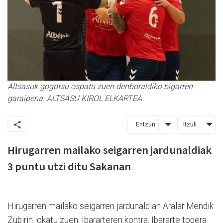
Altsasuk gogotsu ospatu zuen denboraldiko bigarren
garaipena. ALTSASU KIROL ELKARTEA
Entzun
Itzuli
Hirugarren mailako seigarren jardunaldiak
3 puntu utzi ditu Sakanan
Hirugarren mailako seigarren jardunaldian Aralar Mendik
Zubirin jokatu zuen, Ibararteren kontra. Ibararte topera