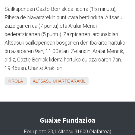
Sailkapenean Gazte Berriak da liderra (15 minutu),
Ribera de Navarrarekin puntutara berdinduta. Altsasu
zazpigarren da (7 puntu) eta Aralar Mendi
bederatzigarren (5 puntu). Zazpigarren jardunaldian
Altsasuk sailkapenean bosgarren den Ibararte hartuko
du azaroaren 9an, 11:00etan, Zelandin. Aralar Mendik,
aldiz, Gazte Berriak liderra hartuko du azaroaren 7an,
19:45ean, Uharte Arakilen.
KIROLA
ALTSASU
UHARTE ARAKIL
Guaixe Fundazioa
Foru plaza 23,1 Altsasu 31800 (Nafarroa)