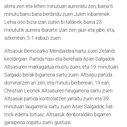
atera zen eta lehen minutuan aurreratu zen, baina 6
minutu barru bana berdindu zuen Julen Iribarrenek.
Lehia oso bizia izan zuten bi taldeek, baina 23.
minututik aurrera Ibararte izan zen jaun eta jabe, eta,
azkenean, 5-1 irabazi zuen.
Altsasuk Berriozarko Mendialdea hartu zuen Zelandi
kiroldegian. Partida hasi eta berehala Asier Salgadok
Altsasuren markagailua mustu zuen, eta 19. minutuan
Salgado berak bigarrena sartu zuen. Altsasu partida
dominatzen ari zen, eta minutu berberean, 19.ean,
Christian Leonek Altsasuren hirugarrena sartu zuen.
Altsasuk partida kontrolatzen jarraitu zuen eta 39.
minutuan laugarrena sartu zuen Asier Salgadok, hat-
trick ederra lortuaz. Altsasuk denboraldiko bigarren
garaipena ospatu zuen, gustura.