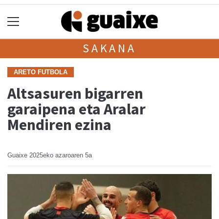
SAKANA
ARETO FUTBOLA
Altsasuren bigarren
garaipena eta Aralar
Mendiren ezina
Guaixe
2025eko azaroaren 5a